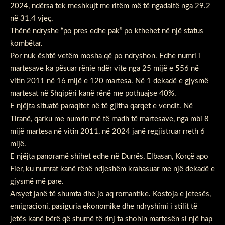
2024, ndërsa tek meshkujt me ritëm më të ngadaltë nga 29.2
në 31.4 vjeç.
Thënë ndryshe “po pres edhe pak” po kthehet në një status
kombëtar.
Por nuk është vetëm mosha që po ndryshon. Edhe numri i
martesave ka pësuar rënie ndër vite nga 25 mijë e 556 në
vitin 2011 në 16 mijë e 120 martesa. Në 1 dekadë e gjysmë
martesat në Shqipëri kanë rënë me pothuajse 40%.
E njëjta situatë paraqitet në të gjitha qarqet e vendit. Në
Tiranë, qarku me numrin më të madh të martesave, nga mbi 8
mijë martesa në vitin 2011, në 2024 janë regjistruar rreth 6
mijë.
E njëjta panoramë shihet edhe në Durrës, Elbasan, Korçë apo
Fier, ku numrat kanë rënë ndjeshëm krahasuar me një dekadë e
gjysmë më pare.
Arsyet janë të shumta dhe jo aq romantike. Kostoja e jetesës,
emigracioni, pasiguria ekonomike dhe ndryshimi i stilit të
jetës kanë bërë që shumë të rinj ta shohin martesën si një hap