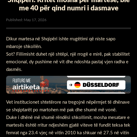
me 40 për qind numri i dasmave
Published: May 17, 2026
Dikur martesa në Shqipëri ishte rrugëtimi që niste sapo
mbaroje shkollën.
Sot? Fillimisht duhet një shtëpi, një rrogë e mirë, pak stabilitet
emocional, dy pushime në vit dhe ndoshta pastaj vjen radha e
dasmës.
Vet institucionet shtetërore na tregojnë nëpërmjet të dhënave
se shqiptarët po martohen më pak dhe shumë më vonë.
Duke i dhënë më shumë rëndësi shkollimit, mosha mesatare e
martesës është rritur ndjeshëm gjatë viteve të fundit teksa tek
femrat nga 23.4 vjeç në vitin 2010 ka shkuar në 27.5 në vitin