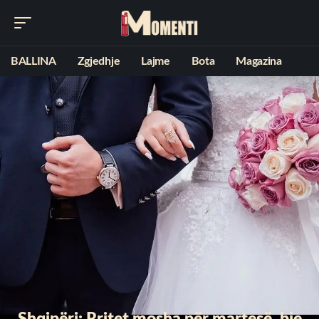
BALLINA
Zgjedhje
Lajme
Bota
Magazina
Shqipëri: Rritet mosha për martesë, bie