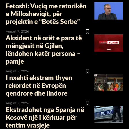
Fetoshi: Vuçiq me retorikën
e Millosheviqit, për
projektin e “Botës Serbe”
August 7, 2026
Aksident në orët e para të
mëngjesit në Gjilan,
lëndohen katër persona –
pamje
August 7, 2026
I nxehti ekstrem thyen
rekordet në Evropën
qendrore dhe lindore
August 7, 2026
Ekstradohet nga Spanja në
Kosovë një i kërkuar për
tentim vrasjeje