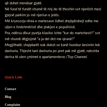
që duhet menduar gjatë.
Në fund të fundit shumë të rinj do të thoshin sot njerëzit mezi
gjejnë parkim jo më njeriun e jetës.
Më kryesorja rënia e martesave lidhet drejtpërdrejt edhe me
uljen e lindshmërisë dhe plakjen e popullsisë.
Pra, ndërsa dikur pyetja klasike ishte “kur do martohesh?” sot
më shumë dëgjojmë “a ja del dot me qiranë?”
Megjithatë, shqiptarët nuk duket se kanë humbur besimin tek
dashuria. Thjesht tani dashuria po pret pak më gjatë, ndoshta
derisa të ulen çmimet e apartamenteve./Top Channel
Quick Link
Contact
Blog
Complaint