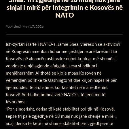
sinjal i mirë për integrimin e Kosovës në
NATO
Published: May 17, 2026
Ish-zyrtari i lartë i NATO-s, Jamie Shea, vlerëson se aktivizmi
në Kongresin amerikan lidhur me çështjen e anëtarësimit të
Kosovës në aleancën ushtarake duhet kuptuar më shumë si
vendosje e një agjende afatgjatë, sesa si ndikim i
menjëhershëm. Ai thotë se kjo e mban Kosovën në
vëmendjen politike të Uashingtonit dhe krijon hapësirë për
një mundësi të ardhshme, kur kushtet në marrëdhëniet
Kosovë-Serbi dhe brenda vetë NATO-s të jenë më të
favorshme.
“Por, sinqerisht, derisa të ketë stabilitet politik në Kosovë,
sepse tri palë zgjedhje në 18 muaj nuk janë shenjë e mirë…
ndaj, derisa të ketë më shumë stabilitet pas zgjedhjeve të