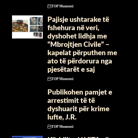
TOP Momenti
Pajisje ushtarake të
fshehura në veri,
dyshohet lidhja me
“Mbrojtjen Civile” –
kapelat përputhen me
ato të përdorura nga
pjesëtarët e saj
TOP Momenti
Publikohen pamjet e
arrestimit të të
dyshuarit për krime
lufte, J.R.
TOP Momenti