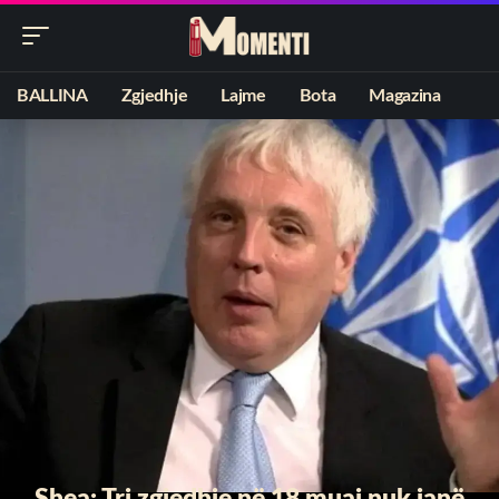
BALLINA
Zgjedhje
Lajme
Bota
Magazina
Shea: Tri zgjedhje në 18 muaj nuk janë