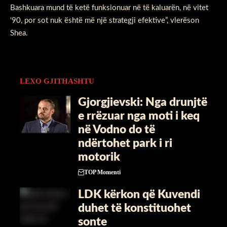
Bashkuara mund të ketë funksionuar në të kaluarën, në vitet
‘90, por sot nuk është më një strategji efektive”, vlerëson
Shea.
LEXO GJITHASHTU
Gjorgjievski: Nga drunjtë
e rrëzuar nga moti i keq
në Vodno do të
ndërtohet park i ri
motorik
TOP Momenti
LDK kërkon që Kuvendi
duhet të konstituohet
sonte