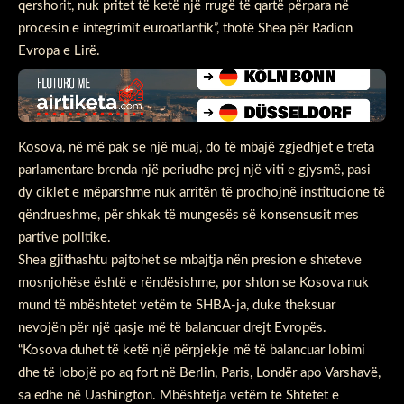
qershorit, nuk pritet të ketë një rrugë të qartë përpara në
procesin e integrimit euroatlantik”, thotë Shea për Radion
Evropa e Lirë.
Kosova, në më pak se një muaj, do të mbajë zgjedhjet e treta
parlamentare brenda një periudhe prej një viti e gjysmë, pasi
dy ciklet e mëparshme nuk arritën të prodhojnë institucione të
qëndrueshme, për shkak të mungesës së konsensusit mes
partive politike.
Shea gjithashtu pajtohet se mbajtja nën presion e shteteve
mosnjohëse është e rëndësishme, por shton se Kosova nuk
mund të mbështetet vetëm te SHBA-ja, duke theksuar
nevojën për një qasje më të balancuar drejt Evropës.
“Kosova duhet të ketë një përpjekje më të balancuar lobimi
dhe të lobojë po aq fort në Berlin, Paris, Londër apo Varshavë,
sa edhe në Uashington. Mbështetja vetëm te Shtetet e