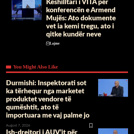
Këshilltari i VITA për
konferencën e Armend
Mujës: Ato dokumente
vet ia kemi tregu, ato i
qitke kundër neve
Lajme
You Might Also Like
Durmishi: Inspektorati sot
ka tërhequr nga marketet
produktet vendore të
qumështit, ato të
importuara me vaj palme jo
August 7, 2026
Ish-drejtori i AUV’it për