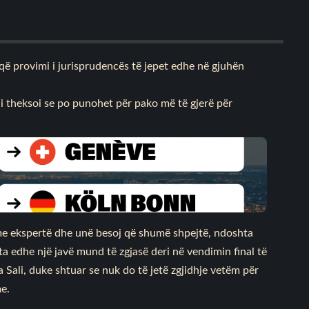
 që provimi i jurisprudencës të jepet edhe në gjuhën
ai theksoi se po punohet për pako më të gjerë për
 me ekspertë dhe unë besoj që shumë shpejtë, ndoshta
a edhe një javë mund të zgjasë deri në vendimin final të
 Sali, duke shtuar se nuk do të jetë zgjidhje vetëm për
me.