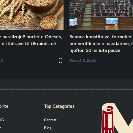
 paralizojnë portet e Odesës,
Seanca konstituive, formohet
 drithërave të Ukrainës në
për verifikimin e mandateve, 
njofton 30 minuta pauzë
26
August 6, 2026
rite
Top Categories
NA
Contact
e
Blog