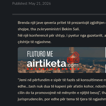
Published: May 21, 2026
Brenda një jave qeveria pritet të prezantojë zgjidhjen
shqipe, tha zv.kryeministri Bekim Sali.
Në një konferencë për shtyp, i pyetur nga gazetarët, 
çështje të ngjashme.
“Jemi në përfundim e sipër të fazës së konsultimeve
edhe…tash nuk dua të kapeni për afatin kohor, ndosht
cilin do ta promovojmë në mënyrën e njëjtë besoj”, tha
jurisprudencën, por edhe për tema të tjera të ngjash