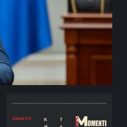
About US
K
T
at
o