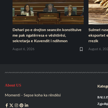
Dehari po e drejton seancën konstituive
Sulmet ruse
me pak ngatërresa e vështirësi,
eksportet e
sekretarja e Kuvendit i ndihmon
rrezik
August 6, 2026
August 6, 20
About US
Katego
Momenti - Sepse koha ka rëndësi
BALLI
Zgjedhj