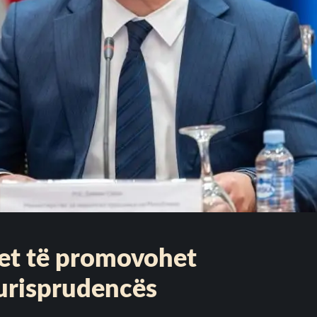
itet të promovohet
jurisprudencës