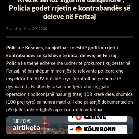
Policia godet rrjetin e kontrabandës së
deleve në Ferizaj
Published: May 20, 2026
Policia e Kosovës, ka njoftuar se është goditur rrjeti i
kontrabandës së kafshëve të imta, deleve, në Ferizaj.
Policia ka thënë edhe se me urdhër të prokurorit kujdestar në
Ferizaj, në bashkëpunim me njësite relevante policore dhe
inspektorit të AUV-it është kryer kontroll në pronën e të
dyshuarit L. K. dhe dy lokacione tjera, dhe se, gjatë
operacionit policor janë hasur gjithsej 108 krerë dele, shumica
(100 prej tyre) pa numra matrikuli dhe pa asnjë dokumentacion
përcjellës mbi origjinën apo kontrollin veterinar.