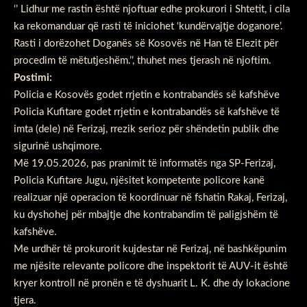
‘’ Lidhur me rastin është njoftuar edhe prokurori i Shtetit, i cila
ka rekomanduar që rasti të iniciohet ‘kundërvajtje doganore’.
Rasti i dorëzohet Doganës së Kosovës në Han të Elezit për
procedim të mëtutjeshëm.’’, thuhet mes tjerash në njoftim.
Postimi:
Policia e Kosovës godet rrjetin e kontrabandës së kafshëve
Policia Kufitare godet rrjetin e kontrabandës së kafshëve të
imta (dele) në Ferizaj, rrezik serioz për shëndetin publik dhe
sigurinë ushqimore.
Më 19.05.2026, pas pranimit të informatës nga SP-Ferizaj,
Policia Kufitare Jugu, njësitet kompetente policore kanë
realizuar një operacion të koordinuar në fshatin Rakaj, Ferizaj,
ku dyshohej për mbajtje dhe kontrabandim të paligjshëm të
kafshëve.
Me urdhër të prokurorit kujdestar në Ferizaj, në bashkëpunim
me njësite relevante policore dhe inspektorit të AUV-it është
kryer kontroll në pronën e të dyshuarit L. K. dhe dy lokacione
tjera.