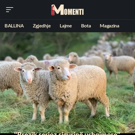
BALLINA
Zgjedhje
Lajme
Bota
Magazina
‘‘Rrezik serioz sigurinë ushqimore’’,