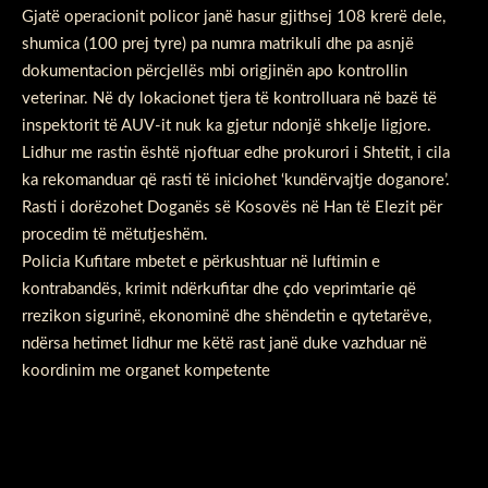
Gjatë operacionit policor janë hasur gjithsej 108 krerë dele,
shumica (100 prej tyre) pa numra matrikuli dhe pa asnjë
dokumentacion përcjellës mbi origjinën apo kontrollin
veterinar. Në dy lokacionet tjera të kontrolluara në bazë të
inspektorit të AUV-it nuk ka gjetur ndonjë shkelje ligjore.
Lidhur me rastin është njoftuar edhe prokurori i Shtetit, i cila
ka rekomanduar që rasti të iniciohet ‘kundërvajtje doganore’.
Rasti i dorëzohet Doganës së Kosovës në Han të Elezit për
procedim të mëtutjeshëm.
Policia Kufitare mbetet e përkushtuar në luftimin e
kontrabandës, krimit ndërkufitar dhe çdo veprimtarie që
rrezikon sigurinë, ekonominë dhe shëndetin e qytetarëve,
ndërsa hetimet lidhur me këtë rast janë duke vazhduar në
koordinim me organet kompetente