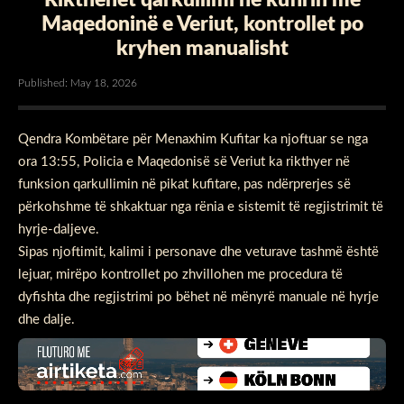
Maqedoninë e Veriut, kontrollet po
kryhen manualisht
Published: May 18, 2026
Qendra Kombëtare për Menaxhim Kufitar ka njoftuar se nga
ora 13:55, Policia e Maqedonisë së Veriut ka rikthyer në
funksion qarkullimin në pikat kufitare, pas ndërprerjes së
përkohshme të shkaktuar nga rënia e sistemit të regjistrimit të
hyrje-daljeve.
Sipas njoftimit, kalimi i personave dhe veturave tashmë është
lejuar, mirëpo kontrollet po zhvillohen me procedura të
dyfishta dhe regjistrimi po bëhet në mënyrë manuale në hyrje
dhe dalje.