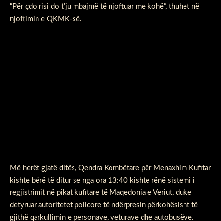
“Për çdo risi do t’ju mbajmë të njoftuar me kohë”, thuhet në
njoftimin e QKMK-së.
Më herët gjatë ditës, Qendra Kombëtare për Menaxhim Kufitar
kishte bërë të ditur se nga ora 13:40 kishte rënë sistemi i
regjistrimit në pikat kufitare të Maqedonia e Veriut, duke
detyruar autoritetet policore të ndërpresin përkohësisht të
gjithë qarkullimin e personave, veturave dhe autobusëve.