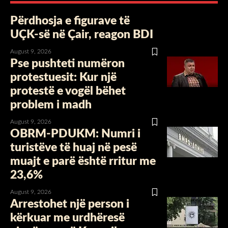
Përdhosja e figurave të
UÇK-së në Çair, reagon BDI
August 9, 2026
Pse pushteti numëron
protestuesit: Kur një
protestë e vogël bëhet
problem i madh
August 9, 2026
OBRM-PDUKM: Numri i
turistëve të huaj në pesë
muajt e parë është rritur me
23,6%
August 9, 2026
Arrestohet një person i
kërkuar me urdhëresë