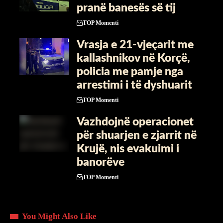
pranë banesës së tij
TOP Momenti
Vrasja e 21-vjeçarit me
kallashnikov në Korçë,
policia me pamje nga
arrestimi i të dyshuarit
TOP Momenti
Vazhdojnë operacionet
për shuarjen e zjarrit në
Krujë, nis evakuimi i
banorëve
TOP Momenti
You Might Also Like