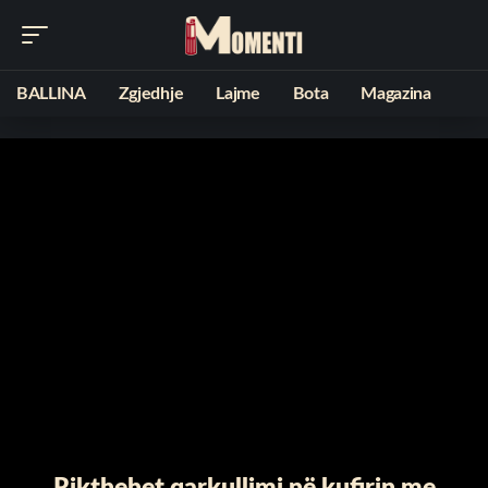
BALLINA
Zgjedhje
Lajme
Bota
Magazina
Rikthehet qarkullimi në kufirin me