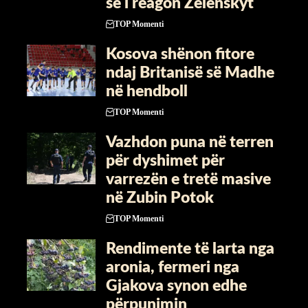
së i reagon Zelenskyt
TOP Momenti
Kosova shënon fitore
ndaj Britanisë së Madhe
në hendboll
TOP Momenti
Vazhdon puna në terren
për dyshimet për
varrezën e tretë masive
në Zubin Potok
TOP Momenti
Rendimente të larta nga
aronia, fermeri nga
Gjakova synon edhe
përpunimin