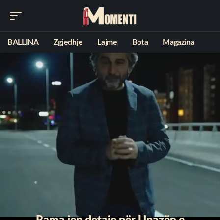
BALLINA
Zgjedhje
Lajme
Bota
Magazina
Rama jep detaje për Unazën e