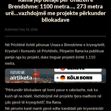
Brendshme: 1100 metra…, 273 metra
urë…vazhdojmë me projekte përkunder
bllokadave
Published: May 18, 2026
Në Prishtinë është përuruar Unaza e Brendshme e kryeqytetit.
Kryetari i Komunës së Prishtinës, Përparim Rama ka publikuar
pamje nga ky projekt, duke treguar projekti është 1.110
metra.
“Përkundër bllokadave që kemi pasur e sabotazhe, nuk ka
kush që na ndalë. Vazhdoijmë më projekte tjera madhore në
çdo pjesë të kryeqytetit”, tha Rama.
Në përurim kanë marrë pjesë edhe kandidati për kryeministër