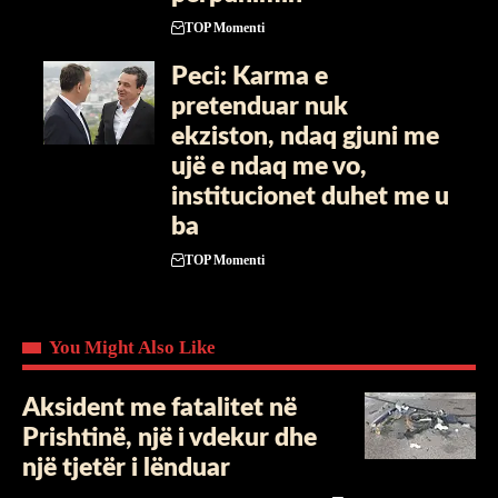
TOP Momenti
Peci: Karma e
pretenduar nuk
ekziston, ndaq gjuni me
ujë e ndaq me vo,
institucionet duhet me u
ba
TOP Momenti
You Might Also Like
Aksident me fatalitet në
Prishtinë, një i vdekur dhe
një tjetër i lënduar