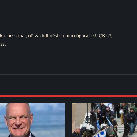
ik e personal, në vazhdimësi sulmon figurat e UÇK’së,
ess
.