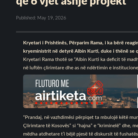
qe 6 vjet asnjë projekt
Published: May 19, 2026
Kryetari i Prishtinës, Përparim Rama, i ka bërë reagi
kryeministrit në detyrë Albin Kurti, duke i thënë se
Kryetari Rama thotë se “Albin Kurti ka deficit të madh
në luftën çlirimtare dhe as në ndërtimin e institucion
“Prandaj, në vazhdimësi përpiqet ta mbulojë këtë mu
Çlirimtare të Kosovës” si “hajna” e “kriminelë” dhe, m
mëdha atdhetare t’i bëjë pjesë të diskursit të fushatë