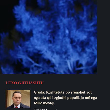
LEXO GJITHASHTU
Gruda: Kushtetuta po rrënohet sot
nga ata që i zgjodhi populli, jo më nga
Millosheviqi