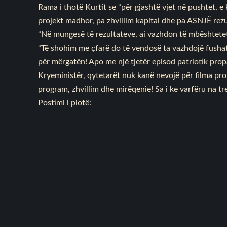
Rama i thotë Kurtit se “për gjashtë vjet në pushtet, 
projekt madhor, pa zhvillim kapital dhe pa ASNJË rez
“Në mungesë të rezultateve, ai vazhdon të mbështete
“Të shohim me çfarë do të vendosë ta vazhdojë fush
për mërgatën! Apo me një tjetër episod patriotik pro
Kryeministër, qytetarët nuk kanë nevojë për filma pr
program, zhvillim dhe mirëqenie! Sa i ke varfëru na tr
Postimi i plotë: