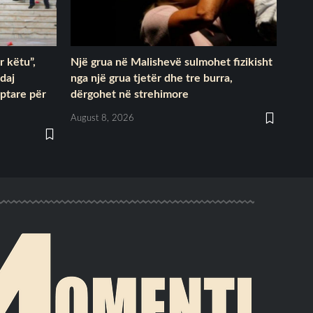
r këtu”,
Një grua në Malishevë sulmohet fizikisht
ndaj
nga një grua tjetër dhe tre burra,
iptare për
dërgohet në strehimore
August 8, 2026