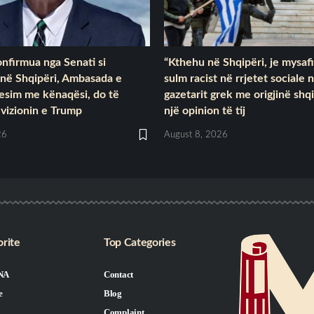
nfirmua nga Senati si
“Kthehu në Shqipëri, je mysafi
në Shqipëri, Ambasada e
sulm racist në rrjetet sociale 
esim me kënaqësi, do të
gazetarit grek me origjinë shq
vizionin e Trump
një opinion të tij
26
August 8, 2026
rite
Top Categories
NA
Contact
e
Blog
Complaint