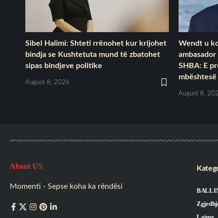
Sibel Halimi: Shteti rrënohet kur krijohet
Wendt u ko
bindja se Kushtetuta mund të zbatohet
ambasador 
sipas bindjeve politike
SHBA: E pr
mbështesë 
August 8, 2026
August 8, 20
About US
Katego
Momenti - Sepse koha ka rëndësi
BALLI
Zgjedhj
Lajme