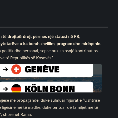
m të drejtpërdrejt përmes një statusi në FB,
 qytetarëve u ka borxh zhvillim, program dhe mirëqenie.
 politik dhe personal, sepse nuk ka asnjë kontribut as
eve të Republikës së Kosovës”.
ngesë me propagandë, duke sulmuar figurat e “Ushtrisë
e ligësinë më të madhe, duke tentuar që familjet më të
s”, shprehet Rama.