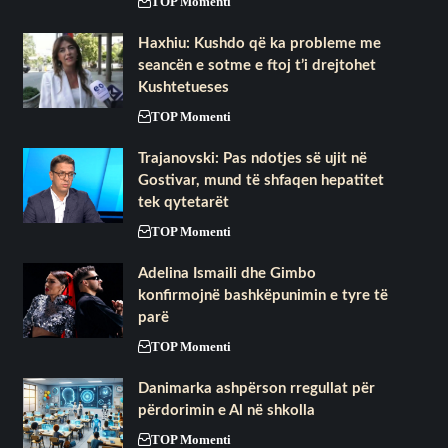
TOP Momenti
Haxhiu: Kushdo që ka probleme me
seancën e sotme e ftoj t’i drejtohet
Kushtetueses
TOP Momenti
Trajanovski: Pas ndotjes së ujit në
Gostivar, mund të shfaqen hepatitet
tek qytetarët
TOP Momenti
Adelina Ismaili dhe Gimbo
konfirmojnë bashkëpunimin e tyre të
parë
TOP Momenti
Danimarka ashpërson rregullat për
përdorimin e Al në shkolla
TOP Momenti