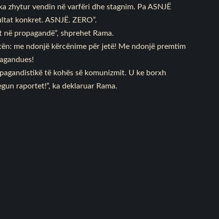
e ka zhytur vendin në varfëri dhe stagnim. Pa ASNJË
ultat konkret. ASNJË. ZERO”.
t në propagandë”, shprehet Rama.
atën: me ndonjë kërcënime për jetë! Me ndonjë premtim
pagandues!
opagandistikë të kohës së komunizmit. U ke borxh
egun raportet!”, ka deklaruar Rama.