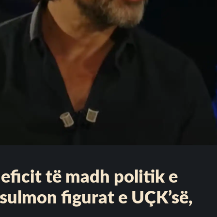
ficit të madh politik e
 sulmon figurat e UÇK’së,