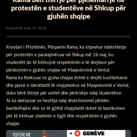
protestën e studentëve në Shkup për
gjuhën shqipe
Published: May 17, 2026
Kryetari i Prishtinës, Përparim Rama, ka shprehur mbështetje
për protestën e paralajmëruar në Shkup më 18 maj, ku
studentët do të kërkojnë respektimin e të drejtave për
përdorimin e gjuhës shqipe në Maqedoninë e Veriut.
Rama ka theksuar se gjuha shqipe është e drejtë kushtetuese
dhe pjesë e identitetit të shqiptarëve në Maqedoninë e Veriut,
duke bërë thirrje për unitet dhe përkrahje ndaj studentëve.
Ai ka deklaruar se heshtja ndaj diskriminimit përbën
bashkëfajësi dhe se të gjithë shqiptarët duhet të bashkohen
për të kërkuar zbatimin e ligjit dhe respektimin e gjuhës
shqipe.