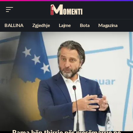
BALLINA
Zgjedhje
Lajme
Bota
Magazina
Rama bën thirrje për pjesëmarrje në