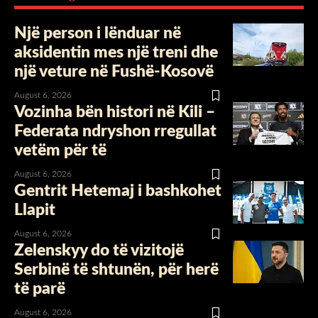
Një person i lënduar në
aksidentin mes një treni dhe
një veture në Fushë-Kosovë
August 6, 2026
Vozinha bën histori në Kili –
Federata ndryshon rregullat
vetëm për të
August 6, 2026
Gentrit Hetemaj i bashkohet
Llapit
August 6, 2026
Zelenskyy do të vizitojë
Serbinë të shtunën, për herë
të parë
August 6, 2026