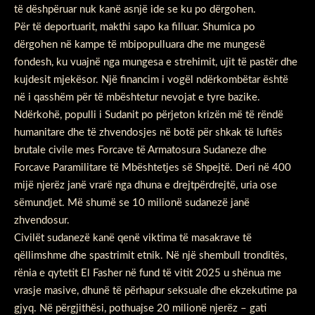
të dëshpëruar nuk kanë asnjë ide se ku po dërgohen.
Për të deportuarit, makthi sapo ka filluar. Shumica po
dërgohen në kampe të mbipopulluara dhe me mungesë
fondesh, ku vuajnë nga mungesa e strehimit, ujit të pastër dhe
kujdesit mjekësor. Një financim i vogël ndërkombëtar është
në i qasshëm për të mbështetur nevojat e tyre bazike.
Ndërkohë, populli i Sudanit po përjeton krizën më të rëndë
humanitare dhe të zhvendosjes në botë për shkak të luftës
brutale civile mes Forcave të Armatosura Sudaneze dhe
Forcave Paramilitare të Mbështetjes së Shpejtë. Deri në 400
mijë njerëz janë vrarë nga dhuna e drejtpërdrejtë, uria ose
sëmundjet. Më shumë se 10 milionë sudanezë janë
zhvendosur.
Civilët sudanezë kanë qenë viktima të masakrave të
qëllimshme dhe spastrimit etnik. Në një shembull tronditës,
rënia e qytetit El Fasher në fund të vitit 2025 u shënua me
vrasje masive, dhunë të përhapur seksuale dhe ekzekutime pa
gjyq. Në përgjithësi, pothuajse 20 milionë njerëz – gati