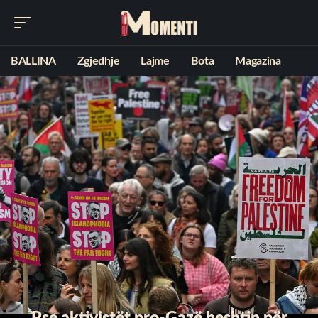
BALLINA
Zgjedhje
Lajme
Bota
Magazina
Pse aktivistët pro-Gazë heshtin për