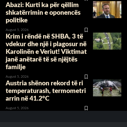
Abazi: Kurti ka për qëllim
shkatërrimin e oponencës
politike
August 5, 2026
Krim i rëndë në SHBA, 3 të
vdekur dhe një i plagosur në
Karolinën e Veriut! Viktimat
janë anëtarë të së njëjtës
familje
August 5, 2026
Austria shënon rekord të ri
temperaturash, termometri
arrin në 41.2°C
August 5, 2026