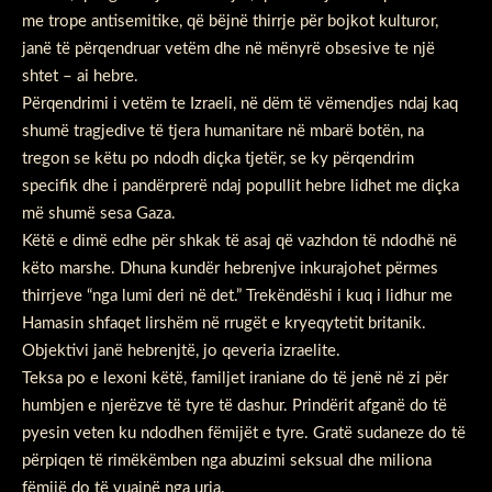
me trope antisemitike, që bëjnë thirrje për bojkot kulturor,
janë të përqendruar vetëm dhe në mënyrë obsesive te një
shtet – ai hebre.
Përqendrimi i vetëm te Izraeli, në dëm të vëmendjes ndaj kaq
shumë tragjedive të tjera humanitare në mbarë botën, na
tregon se këtu po ndodh diçka tjetër, se ky përqendrim
specifik dhe i pandërprerë ndaj popullit hebre lidhet me diçka
më shumë sesa Gaza.
Këtë e dimë edhe për shkak të asaj që vazhdon të ndodhë në
këto marshe. Dhuna kundër hebrenjve inkurajohet përmes
thirrjeve “nga lumi deri në det.” Trekëndëshi i kuq i lidhur me
Hamasin shfaqet lirshëm në rrugët e kryeqytetit britanik.
Objektivi janë hebrenjtë, jo qeveria izraelite.
Teksa po e lexoni këtë, familjet iraniane do të jenë në zi për
humbjen e njerëzve të tyre të dashur. Prindërit afganë do të
pyesin veten ku ndodhen fëmijët e tyre. Gratë sudaneze do të
përpiqen të rimëkëmben nga abuzimi seksual dhe miliona
fëmijë do të vuajnë nga uria.