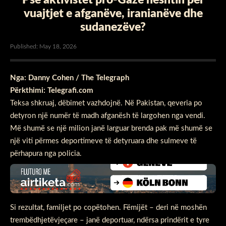
vuajtjet e afganëve, iranianëve dhe
sudanezëve?
Published: May 18, 2026
Nga: Danny Cohen / The Telegraph
Përkthimi: Telegrafi.com
Teksa shkruaj, dëbimet vazhdojnë. Në Pakistan, qeveria po
detyron një numër të madh afganësh të largohen nga vendi.
Më shumë se një milion janë larguar brenda pak më shumë se
një viti përmes deportimeve të detyruara dhe sulmeve të
përhapura nga policia.
Si rezultat, familjet po copëtohen. Fëmijët – deri në moshën
trembëdhjetëvjeçare – janë deportuar, ndërsa prindërit e tyre