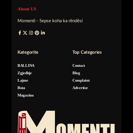
About US
Momenti - Sepse koha ka rëndësi
Kategorite
Top Categories
BALLINA
Contact
Zgjedhje
Blog
Lajme
Complaint
Bota
Advertise
Magazina