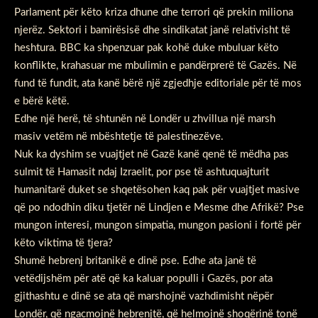
Parlament për këto kriza dhune dhe terrori që prekin miliona
njerëz. Sektori i bamirësisë dhe sindikatat janë relativisht të
heshtura. BBC ka shpenzuar pak kohë duke mbuluar këto
konflikte, krahasuar me mbulimin e pandërprerë të Gazës. Në
fund të fundit, ata kanë bërë një zgjedhje editoriale për të mos
e bërë këtë.
Edhe një herë, të shtunën në Londër u zhvillua një marsh
masiv vetëm në mbështetje të palestinezëve.
Nuk ka dyshim se vuajtjet në Gazë kanë qenë të mëdha pas
sulmit të Hamasit ndaj Izraelit, por pse të ashtuquajturit
humanitarë duket se shqetësohen kaq pak për vuajtjet masive
që po ndodhin diku tjetër në Lindjen e Mesme dhe Afrikë? Pse
mungon interesi, mungon simpatia, mungon pasioni i fortë për
këto viktima të tjera?
Shumë hebrenj britanikë e dinë pse. Edhe ata janë të
vetëdijshëm për atë që ka kaluar populli i Gazës, por ata
gjithashtu e dinë se ata që marshojnë vazhdimisht nëpër
Londër, që ngacmojnë hebrenjtë, që helmojnë shoqërinë tonë