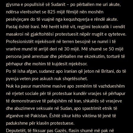
gjysma e popullsisë së Sudanit – po përballen me uri akute,
ndërsa vlerësohet se 825 mijë fëmijë nën moshën
pesëvjeçare do të vuajnë nga kequshqyerja e rëndë akute.
Pastaj është Irani. Më herët këtë vit, regjimi teokratik i vendit
masakroi në gjakftohtësi protestuesit nëpër rrugët e qyteteve.
Profesionistët mjekësorë në terren besojnë se numri i të
vrarëve mund të arrijë deri në 30 mijë. Më shumë se 50 mijë
persona janë arrestuar dhe përballen me ekzekutim, torturë të
përhapur dhe mohim të kujdesit mjekësor.
Po të isha afgan, sudanez apo iranian që jeton në Britani, do të
pyesja veten pse askush nuk shqetësohet.
Nuk ka pasur marshime masive apo zemërim të vazhdueshëm
në rrjetet sociale për të protestuar kundër vrasjes së përhapur
të demonstruesve të pafajshëm në Iran, shkallës së vrasjeve
dhe abuzimeve seksuale në Sudan, apo spastrimit etnik të
afganëve në Pakistan. Është sikur këto viktima të jenë të
padukshme për klasën protestuese.
Deputetët, të fiksuar pas Gazës, flasin shumë më pak në