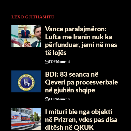
LEXO GJITHASHTU
Vance paralajmëron:
Lufta me Iranin nuk ka
përfunduar, jemi në mes
të lojës
TOP Momenti
BDI: 83 seanca në
Qeveri pa procesverbale
në gjuhën shqipe
TOP Momenti
I mituri bie nga objekti
në Prizren, vdes pas disa
ditësh në QKUK