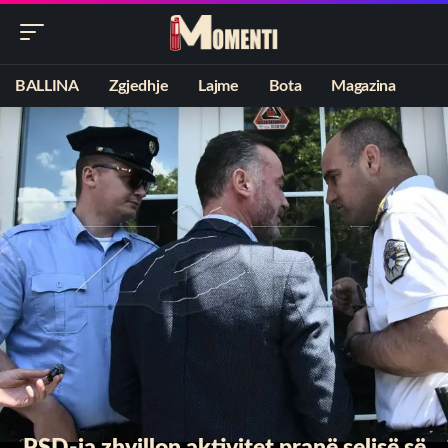
BALLINA
Zgjedhje
Lajme
Bota
Magazina
PSD-ja zhvillon aktivitet pranë selisë së