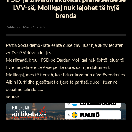
LVV-së, Molliqaj nuk lejohet të hyjë
brenda
Published: May 21, 2026
Partia Socialdemokrate është duke zhvilluar një aktivitet afër
zyrës së Vetëvendosjes.
Megjithatë, kreu i PSD-së Dardan Molliqaj nuk është lejuar të
hyjë në selinë e LVV-së për të dorëzuar një dokument.
Molliaqaj, mes të tjerash, ka sfiduar kryetarin e Vetëvendosjes
Albin Kurti dhe pjesëtarët e tjerë të partisë, duke i ftuar në
debat në cilindo……
source