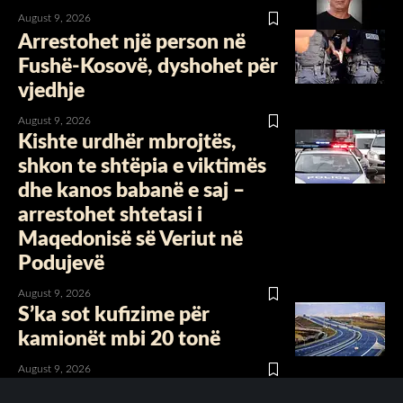
August 9, 2026
Arrestohet një person në
Fushë-Kosovë, dyshohet për
vjedhje
August 9, 2026
Kishte urdhër mbrojtës,
shkon te shtëpia e viktimës
dhe kanos babanë e saj –
arrestohet shtetasi i
Maqedonisë së Veriut në
Podujevë
August 9, 2026
S’ka sot kufizime për
kamionët mbi 20 tonë
August 9, 2026