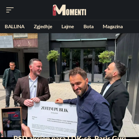
BALLINA
Zgjedhje
Lajme
Bota
Magazina
PSD aksion para LDK-së, Paris Guri