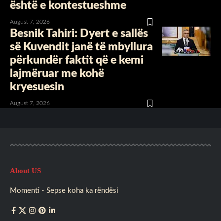
është e kontestueshme
August 7, 2026
Besnik Tahiri: Dyert e sallës
së Kuvendit janë të mbyllura
përkundër faktit që e kemi
lajmëruar me kohë
kryesuesin
August 7, 2026
About US
Momenti - Sepse koha ka rëndësi