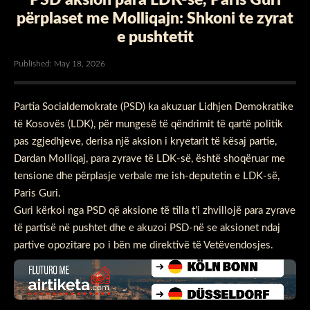
përplaset me Molliqajn: Shkoni te zyrat
e pushtetit
Published: May 18, 2026
Partia Socialdemokrate (PSD) ka akuzuar Lidhjen Demokratike
të Kosovës (LDK), për mungesë të qëndrimit të qartë politik
pas zgjedhjeve, derisa një aksion i kryetarit të kësaj partie,
Dardan Molliqaj, para zyrave të LDK-së, është shoqëruar me
tensione dhe përplasje verbale me ish-deputetin e LDK-së,
Paris Guri.
Guri kërkoi nga PSD që aksione të tilla t’i zhvillojë para zyrave
të partisë në pushtet dhe e akuzoi PSD-në se aksionet ndaj
partive opozitare po i bën me direktivë të Vetëvendosjes.