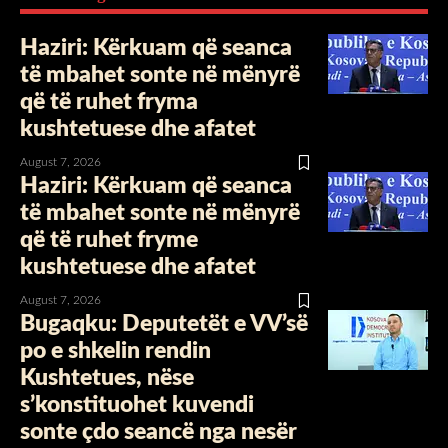
Haziri: Kërkuam që seanca
të mbahet sonte në mënyrë
që të ruhet fryma
kushtetuese dhe afatet
August 7, 2026
Haziri: Kërkuam që seanca
të mbahet sonte në mënyrë
që të ruhet fryme
kushtetuese dhe afatet
August 7, 2026
Bugaqku: Deputetët e VV’së
po e shkelin rendin
Kushtetues, nëse
s’konstituohet kuvendi
sonte çdo seancë nga nesër