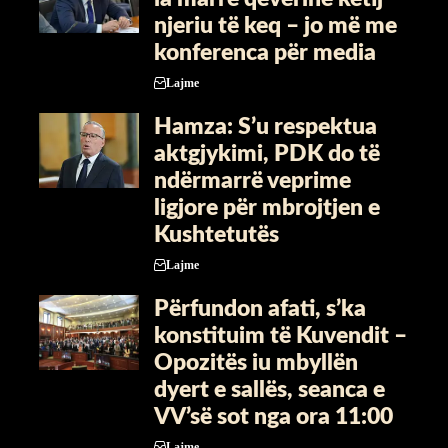
njeriu të keq – jo më me
konferenca për media
Lajme
Hamza: S’u respektua
aktgjykimi, PDK do të
ndërmarrë veprime
ligjore për mbrojtjen e
Kushtetutës
Lajme
Përfundon afati, s’ka
konstituim të Kuvendit –
Opozitës iu mbyllën
dyert e sallës, seanca e
VV’së sot nga ora 11:00
Lajme