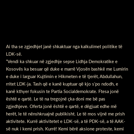
Ai tha se zgjedhjet janë shkaktuar nga kalkulimet politike të
LDK-së.
“Vendi ka shkuar në zgjedhje sepse Lidhja Demokratike e
Kosovës ka besuar që duke e marrë Vjosën bashkë me Lumirin
e duke i larguar Kujtimin e Hikmeten e të tjerët, Abdullahun,
rritet LDK-ja. Tash që e kanë kuptuar që kjo s’po ndodh, e
kanë kthyer fokusin te Partia Socialdemokrate. Ftesa jonë
është e qartë. Le të na tregojnë çka doni me bë pas
zgjedhjeve. Oferta jonë është e qartë, e dëgjuat edhe më
herët, le të nënshkruajnë publikisht. Le të mos vijnë me prish
aktivitete. Kurrë aktivitetet e LDK-së, a të PDK-së, a të AAK-
së nuk i kemi prish. Kurrë! Kemi bërë aksione proteste, kemi