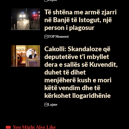
Të shtëna me armë zjarri
në Banjë të Istogut, një
person i plagosur
TOP Momenti
Cakolli: Skandaloze që
deputetëve t’i mbyllet
dera e sallës së Kuvendit,
duhet të dihet
menjëherë kush e mori
këtë vendim dhe të
kërkohet llogaridhënie
Lajme
You Might Also Like