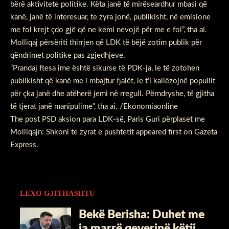
bërë aktivitete politike. Këta janë të mirëseardhur mbasi që
kanë, janë të interesuar, te zyra jonë, publikisht, në emisione
me fol krejt çdo gjë që ne kemi nevojë për me e fol”, tha ai.
Molliqaj përsëriti thirrjen që LDK të bëjë zotim publik për
qëndrimet politike pas zgjedhjeve.
“Prandaj ftesa ime është sikurse të PDK-ja, le të zotohen
publikisht që kanë me i mbajtur fjalët, le t’i kallëzojnë popullit
për çka janë dhe atëherë jemi në rregull. Përndryshe, të gjitha
të tjerat janë manipulime”, tha ai. /Ekonomiaonline
The post
PSD aksion para LDK-së, Paris Guri përplaset me
Molliqajn: Shkoni te zyrat e pushtetit
appeared first on
Gazeta
Express
.
LEXO GJITHASHTU
Bekë Berisha: Duhet me
ia marrë qeverinë këtij