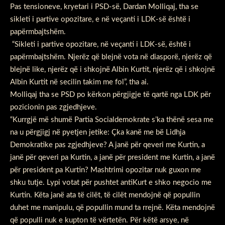
Pas tensioneve, kryetari i PSD-së, Dardan Molliqaj, tha se
sikleti i partive opozitare, e në veçanti i LDK-së është i
papërmbajtshëm.
“Sikleti i partive opozitare, në veçanti i LDK-së, është i
papërmbajtshëm. Njerëz që blejnë vota në diasporë, njerëz që
blejnë like, njerëz që i shkojnë Albin Kurtit, njerëz që i shkojnë
Albin Kurtit në secilin takim me fol”, tha ai.
Molliqaj tha se PSD po kërkon përgjigje të qartë nga LDK për
pozicionin pas zgjedhjeve.
“Kurrgjë më shumë Partia Socialdemokrate s’ka thënë sesa me
na u përgjigj në pyetjen jetike: Çka kanë me bë Lidhja
Demokratike pas zgjedhjeve? A janë për qeveri me Kurtin, a
janë për qeveri pa Kurtin, a janë për president me Kurtin, a janë
për president pa Kurtin? Mashtrimi opozitar nuk guxon me
shku tutje. Lypi votat për pushtet antiKurt e shko negocio me
Kurtin. Këta janë ata të cilët, të cilët mendojnë që popullin
duhet me manipulu, që popullin mund ta rrejnë. Këta mendojnë
që populli nuk e kupton të vërtetën. Për këtë arsye, në