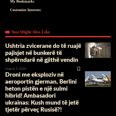
My Bookmarks
Customize Interests
You Might Also Like
Ushtria zvicerane do të ruajë
pajisjet në bunkerë të
shpërndarë në gjithë vendin
August 5, 2026
Droni me eksploziv në
aeroportin gjerman, Berlini
heton pistën e një sulmi
hibrid! Ambasadori
ukrainas: Kush mund të jetë
tjetër përveç Rusisë?!