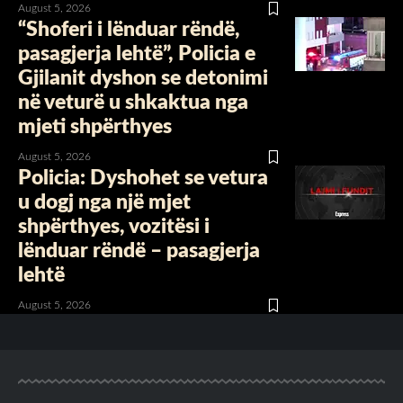
August 5, 2026
“Shoferi i lënduar rëndë,
pasagjerja lehtë”, Policia e
Gjilanit dyshon se detonimi
në veturë u shkaktua nga
mjeti shpërthyes
August 5, 2026
Policia: Dyshohet se vetura
u dogj nga një mjet
shpërthyes, vozitësi i
lënduar rëndë – pasagjerja
lehtë
August 5, 2026