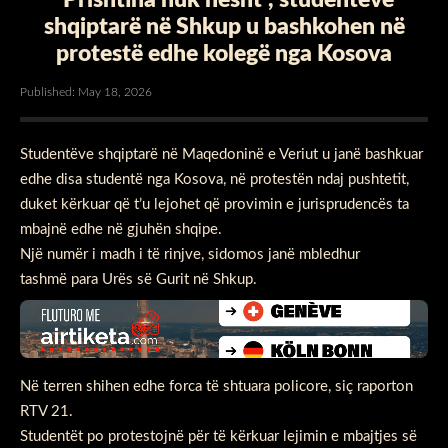
shqiptarë në Shkup u bashkohen në
protestë edhe kolegë nga Kosova
Published: May 18, 2026
Studentëve shqiptarë në Maqedoninë e Veriut u janë bashkuar
edhe disa studentë nga Kosova, në protestën ndaj pushtetit,
duket kërkuar që t’u lejohet që provimin e jurisprudencës ta
mbajnë edhe në gjuhën shqipe.
Një numër i madh i të rinjve, sidomos janë mbledhur
tashmë para Urës së Gurit në Shkup.
Në terren shihen edhe forca të shtuara policore, siç raporton
RTV 21.
Studentët po protestojnë për të kërkuar lejimin e mbajtjes së