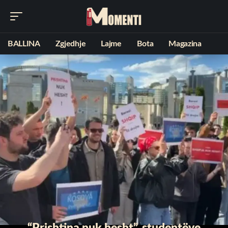
BALLINA
Zgjedhje
Lajme
Bota
Magazina
“Prishtina nuk hesht”, studentëve