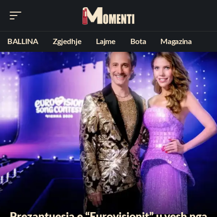
BALLINA
Zgjedhje
Lajme
Bota
Magazina
Prezantuesja e “Eurovisionit” u vesh nga