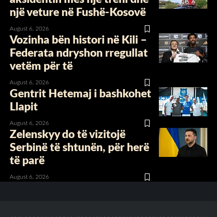
një veture në Fushë-Kosovë
August 6, 2026
Vozinha bën histori në Kili –
Federata ndryshon rregullat
vetëm për të
August 6, 2026
Gentrit Hetemaj i bashkohet
Llapit
August 6, 2026
Zelenskyy do të vizitojë
Serbinë të shtunën, për herë
të parë
August 6, 2026