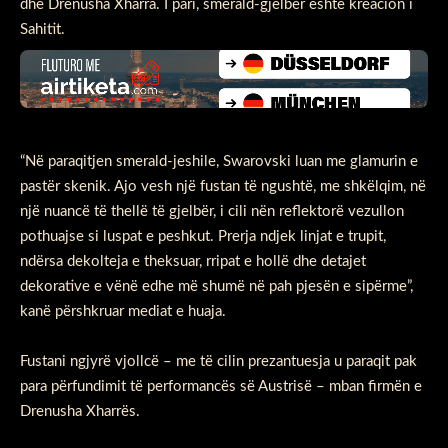
dhe Drenusha Xharra. I pari, smerald-gjelbër është kreacion i
Sahitit.
“Në paraqitjen smerald-jeshile, Swarovski luan me glamurin e
pastër skenik. Ajo vesh një fustan të ngushtë, me shkëlqim, në
një nuancë të thellë të gjelbër, i cili nën reflektorë vezullon
pothuajse si luspat e peshkut. Prerja ndjek linjat e trupit,
ndërsa dekolteja e theksuar, rripat e hollë dhe detajet
dekorative e vënë edhe më shumë në pah pjesën e sipërme”,
kanë përshkruar mediat e huaja.
Fustani ngjyrë vjollcë – me të cilin prezantuesja u paraqit pak
para përfundimit të performancës së Austrisë – mban firmën e
Drenusha Xharrës.