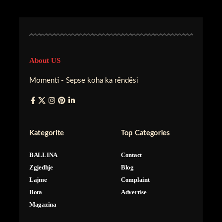
About US
Momenti - Sepse koha ka rëndësi
Kategorite
Top Categories
BALLINA
Contact
Zgjedhje
Blog
Lajme
Complaint
Bota
Advertise
Magazina