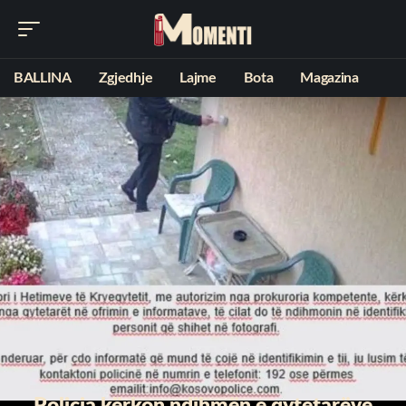
BALLINA
Zgjedhje
Lajme
Bota
Magazina
Policia kërkon ndihmën e qytetarëve