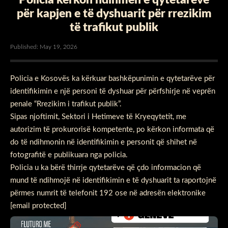
për kapjen e të dyshuarit për rrezikim
të trafikut publik
Published: May 19, 2026
Policia e Kosovës
ka kërkuar bashkëpunimin e qytetarëve për
identifikimin e një personi të dyshuar për përfshirje në veprën
penale “Rrezikim i trafikut publik”.
Sipas njoftimit, Sektori i Hetimeve të Kryeqytetit, me
autorizim të prokurorisë kompetente, po kërkon informata që
do të ndihmonin në identifikimin e personit që shihet në
fotografitë e publikuara nga policia.
Policia u ka bërë thirrje qytetarëve që çdo informacion që
mund të ndihmojë në identifikimin e të dyshuarit ta raportojnë
përmes numrit të telefonit 192 ose në adresën elektronike
[email protected]