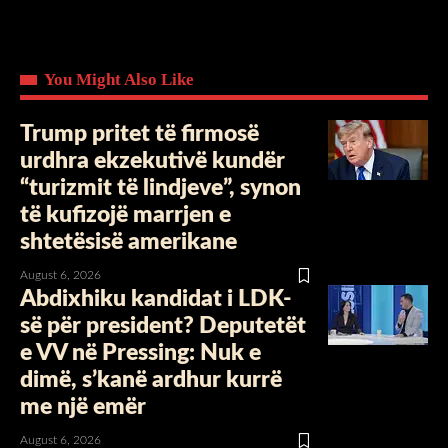
You Might Also Like
Trump pritet të firmosë
urdhra ekzekutivë kundër
“turizmit të lindjeve”, synon
të kufizojë marrjen e
shtetësisë amerikane
August 6, 2026
Abdixhiku kandidat i LDK-
së për president? Deputetët
e VV në Pressing: Nuk e
dimë, s’kanë ardhur kurrë
me një emër
August 6, 2026