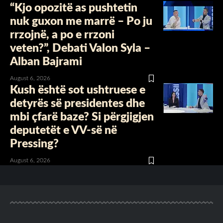
“Kjo opozitë as pushtetin
nuk guxon me marrë – Po ju
rrzojnë, a po e rrzoni
veten?”, Debati Valon Syla –
Alban Bajrami
August 6, 2026
Kush është sot ushtruese e
detyrës së presidentes dhe
mbi çfarë baze? Si përgjigjen
deputetët e VV-së në
Pressing?
August 6, 2026