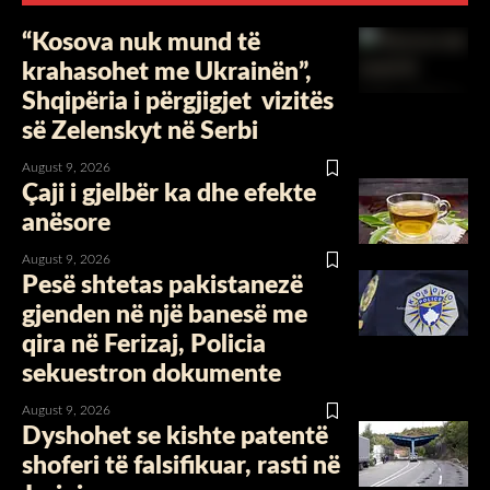
“Kosova nuk mund të
krahasohet me Ukrainën”,
Shqipëria i përgjigjet vizitës
së Zelenskyt në Serbi
August 9, 2026
Çaji i gjelbër ka dhe efekte
anësore
August 9, 2026
Pesë shtetas pakistanezë
gjenden në një banesë me
qira në Ferizaj, Policia
sekuestron dokumente
August 9, 2026
Dyshohet se kishte patentë
shoferi të falsifikuar, rasti në