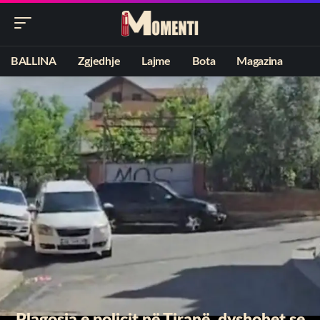
BALLINA
Zgjedhje
Lajme
Bota
Magazina
Plagosja e policit në Tiranë, dyshohet se