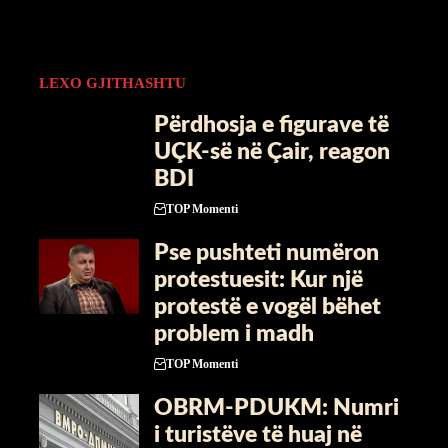
LEXO GJITHASHTU
Përdhosja e figurave të
UÇK-së në Çair, reagon
BDI
TOP Momenti
Pse pushteti numëron
protestuesit: Kur një
protestë e vogël bëhet
problem i madh
TOP Momenti
OBRM-PDUKM: Numri
i turistëve të huaj në