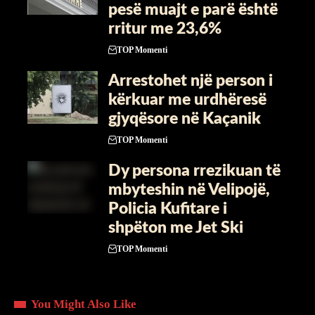
pesë muajt e parë është
rritur me 23,6%
TOP Momenti
Arrestohet një person i
kërkuar me urdhëresë
gjyqësore në Kaçanik
TOP Momenti
Dy persona rrezikuan të
mbyteshin në Velipojë,
Policia Kufitare i
shpëton me Jet Ski
TOP Momenti
You Might Also Like