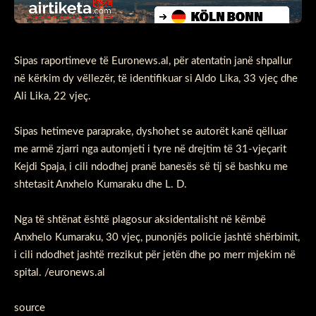
Sipas raportimeve të Euronews.al, për atentatin janë shpallur
në kërkim dy vëllezër, të identifikuar si Aldo Lika, 33 vjeç dhe
Ali Lika, 22 vjeç.
Sipas hetimeve paraprake, dyshohet se autorët kanë qëlluar
me armë zjarri nga automjeti i tyre në drejtim të 31-vjeçarit
Kejdi Spaja, i cili ndodhej pranë banesës së tij së bashku me
shtetasit Anxhelo Kumaraku dhe L. D.
Nga të shtënat është plagosur aksidentalisht në këmbë
Anxhelo Kumaraku, 30 vjeç, punonjës policie jashtë shërbimit,
i cili ndodhet jashtë rrezikut për jetën dhe po merr mjekim në
spital. /euronews.al
source