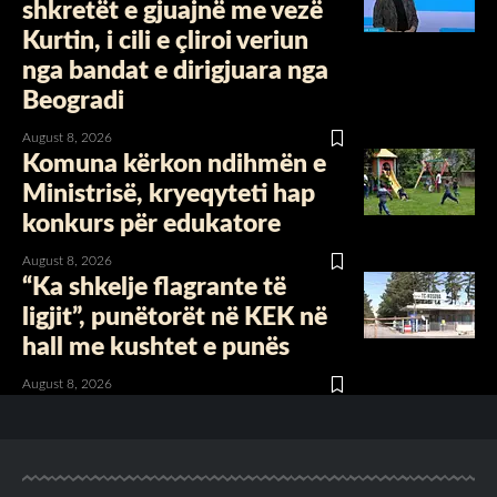
shkretët e gjuajnë me vezë
Kurtin, i cili e çliroi veriun
nga bandat e dirigjuara nga
Beogradi
August 8, 2026
Komuna kërkon ndihmën e
Ministrisë, kryeqyteti hap
konkurs për edukatore
August 8, 2026
“Ka shkelje flagrante të
ligjit”, punëtorët në KEK në
hall me kushtet e punës
August 8, 2026