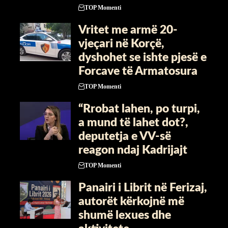
TOP Momenti
Vritet me armë 20-
vjeçari në Korçë,
dyshohet se ishte pjesë e
Forcave të Armatosura
TOP Momenti
“Rrobat lahen, po turpi,
a mund të lahet dot?,
deputetja e VV-së
reagon ndaj Kadrijajt
TOP Momenti
Panairi i Librit në Ferizaj,
autorët kërkojnë më
shumë lexues dhe