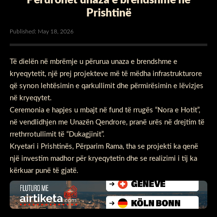
Prishtinë
Published: May 18, 2026
Të dielën në mbrëmje u përurua unaza e brendshme e
kryeqytetit, një prej projekteve më të mëdha infrastrukturore
që synon lehtësimin e qarkullimit dhe përmirësimin e lëvizjes
në kryeqytet.
Ceremonia e hapjes u mbajt në fund të rrugës “Nora e Hotit”,
në vendlidhjen me Unazën Qendrore, pranë urës në drejtim të
rrethrrotullimit të “Dukagjinit”.
Kryetari i Prishtinës, Përparim Rama, tha se projekti ka qenë
një investim madhor për kryeqytetin dhe se realizimi i tij ka
kërkuar punë të gjatë.