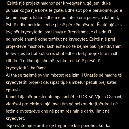
“Është një projekt madhor për kryeqytetin, që jemi duke
punuar kogja një kohë të gjatë. Edhe sot po e përurojmë, po e
bëjmë hapjen. Ishim edhe më poshtë, kemi përveç asfaltimit,
është edhe ndriçimi, edhe pjesë për këmbësorë. Është një aks
kyç për kryeqytetin, pra Unaza e Brendshme, e cila do t’i
ndihmojë shumë edhe trafikut në kryeqytet. Është një prej
projekteve madhore. Tash edhe do të bëjmë pak një ndryshim
të lëvizjes të trafikut si rezultat edhe i këtij projekti të madh, i
cili do t’i ndihmojë shumë trafikut në këtë pjesë të
kryeqytetit”, tha Rama.
Ai tha se tashmë synim mbetet realizimi i Unazës së madhe të
kryeqytetit, projekt që, sipas tij, ka mbetur pezull prej katër
vjetësh.
Kandidatja për presidente nga radhët e LDK-së, Vjosa Osmani,
vlerësoi projektin si një investim që ndikon drejtpërdrejt në
jetën e qytetarëve dhe në përmirësimin e qarkullimit në
kryeqytet.
“Kjo është një e arritur që tregon se kur punohet, kur ka