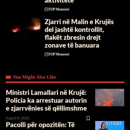
aktivitete
TOP Momenti
Zjarri në Malin e Krujës
del jashtë kontrollit,
flakët zbresin drejt
zonave të banuara
TOP Momenti
You Might Also Like
Ministri Lamallari në Krujë:
Policia ka arrestuar autorin
e zjarrvënies së qëllimshme
August 8, 2026
Pacolli për opozitën: Të