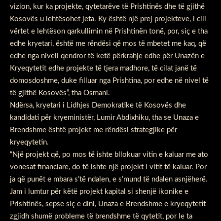
vizion, kur ka projekte, qytetarëve të Prishtinës dhe të gjithë
Kosovës u lehtësohet jeta. Ky është një prej projekteve, i cili
vërtet e lehtëson qarkullimin në Prishtinën tonë, por, siç e tha
edhe kryetari, është me rëndësi që mos të mbetet me kaq, që
edhe nga niveli qendror të ketë përkrahje edhe për Unazën e
Kryeqytetit edhe projekte të tjera madhore, të cilat janë të
domosdoshme, duke filluar nga Prishtina, por edhe në nivel të
të gjithë Kosovës”, tha Osmani.
Ndërsa, kryetari i Lidhjes Demokratike të Kosovës dhe
kandidati për kryeministër, Lumir Abdixhiku, tha se Unaza e
Brendshme është projekt me rëndësi strategjike për
kryeqytetin.
“Një projekt që, po mos të ishte bllokuar vitin e kaluar me ato
vonesat financiare, do të ishte një projekt i vitit të kaluar. Por
ja që punët e mbara s’të ndalen, e s’mund të ndalen asnjëherë.
Jam i lumtur për këtë projekt kapital si shenjë ikonike e
Prishtinës, sepse siç e dini, Unaza e Brendshme e kryeqytetit
zgjidh shumë probleme të brendshme të qytetit, por le ta