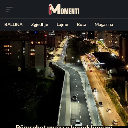
BALLINA
Zgjedhje
Lajme
Bota
Magazina
Përurohet unaza e brendshme në