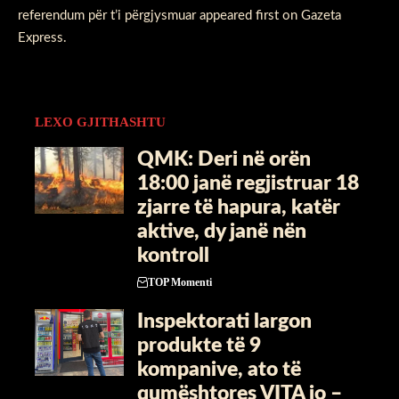
referendum për t’i përgjysmuar
appeared first on
Gazeta
Express
.
LEXO GJITHASHTU
QMK: Deri në orën
18:00 janë regjistruar 18
zjarre të hapura, katër
aktive, dy janë nën
kontroll
TOP Momenti
Inspektorati largon
produkte të 9
kompanive, ato të
qumështores VITA jo –