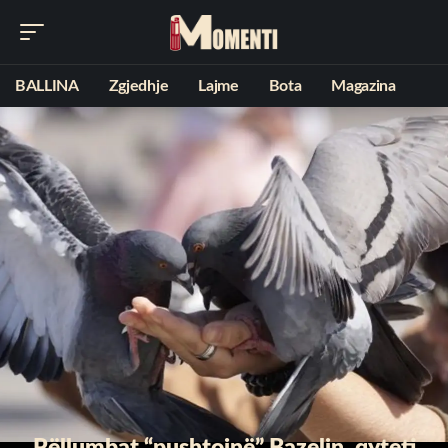
BALLINA
Zgjedhje
Lajme
Bota
Magazina
Pëllumbat “pushtojnë” Bazelin, qyteti