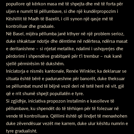
popullore që kërkon masa më të shpejta dhe më të forta për
uljen e numrit të pëllumbave, si dhe një kundërpropozim i
Këshillit të Madh të Bazelit, i cili synon një qasje më të
kontrolluar dhe graduale.
Në Basel, mijëra pëllumba janë kthyer në një problem serioz,
duke shkaktuar ndotje dhe dëmtime në ndërtesa, ndërsa masat
e deritanishme – si rrjetat metalike, ndalimi i ushqyerjes dhe
përdorimi i shpendëve grabitqarë për t’i trembur – nuk kanë
sjellë përmirësim të dukshëm.
Iniciatorja e nismës kantonale, Renée Winkler, ka deklaruar se
situata është bërë e padurueshme për banorët, duke theksuar
se pëllumbat mund të bëjnë vezë deri në tetë herë në vit, gjë
që e rrit shumë shpejt popullatën e tyre.
Si zgjidhje, iniciativa propozon instalimin e kasolleve të
pëllumbave, ku shpendët do të tërhiqen për të folezuar në
vende të kontrolluara. Qëllimi është që lindjet të menaxhohen
duke zëvendësuar vezët me karrem, duke ulur kështu numrin e
tyre gradualisht.