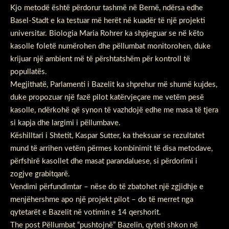
Kjo metodë është përdorur tashmë në Bernë, ndërsa edhe
Basel-Stadt e ka testuar më herët në kuadër të një projekti
universitar. Biologia Maria Rohrer ka shpjeguar se në këto
kasolle foletë numërohen dhe pëllumbat monitorohen, duke
krijuar një ambient më të përshtatshëm për kontroll të
popullatës.
Megjithatë, Parlamenti i Bazelit ka shprehur më shumë kujdes,
duke propozuar një fazë pilot katërvjeçare me vetëm pesë
kasolle, ndërkohë që synon të vazhdojë edhe me masa të tjera
si kapja dhe largimi i pëllumbave.
Këshilltari i Shtetit, Kaspar Sutter, ka theksuar se rezultatet
mund të arrihen vetëm përmes kombinimit të disa metodave,
përfshirë kasollet dhe masat parandaluese, si përdorimi i
zogjve grabitqarë.
Vendimi përfundimtar – nëse do të zbatohet një zgjidhje e
menjëhershme apo një projekt pilot – do të merret nga
qytetarët e Bazelit në votimin e 14 qershorit.
The post
Pëllumbat “pushtojnë” Bazelin, qyteti shkon në