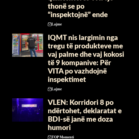
thonë se po
“inspektojnë” ende
Lajme
IQMT nis largimin nga
tregu të produkteve me
vaj palme dhe vaj kokosi
të 9 kompanive: Për
VITA po vazhdojnë
inspektimet
Lajme
VLEN: Korridori 8 po
ndërtohet, deklaratat e
BDI-së janë me doza ​
humori
TOP Momenti