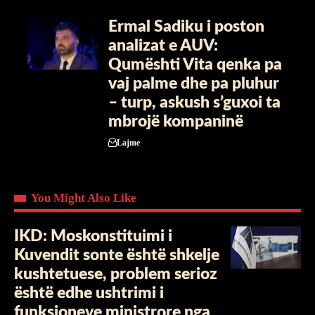
Ermal Sadiku i poston
analizat e AUV:
Qumështi Vita qenka pa
vaj palme dhe pa pluhur
– turp, askush s’guxoi ta
mbrojë kompaninë
Lajme
You Might Also Like
IKD: Moskonstituimi i
Kuvendit sonte është shkelje
kushtetuese, problem serioz
është edhe ushtrimi i
funksioneve ministrore nga