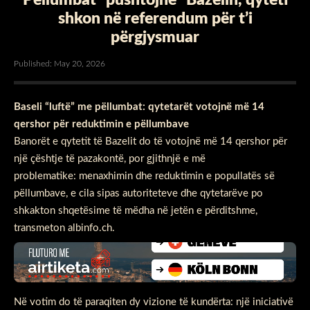
shkon në referendum për t’i
përgjysmuar
Published: May 20, 2026
Baseli “luftë” me pëllumbat: qytetarët votojnë më 14
qershor për reduktimin e pëllumbave
Banorët e qytetit të Bazelit do të votojnë më 14 qershor për
një çështje të pazakontë, por gjithnjë e më
problematike: menaxhimin dhe reduktimin e popullatës së
pëllumbave, e cila sipas autoriteteve dhe qytetarëve po
shkakton shqetësime të mëdha në jetën e përditshme,
transmeton albinfo.ch.
Në votim do të paraqiten dy vizione të kundërta: një iniciativë