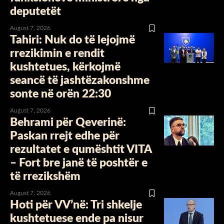
deputetët
August 7, 2026
Tahiri: Nuk do të lejojmë
rrezikimin e rendit
kushtetues, kërkojmë
seancë të jashtëzakonshme
sonte në orën 22:30
August 7, 2026
Behrami për Qeverinë:
Paskan rrejt edhe për
rezultatet e qumështit VITA
– Fort bre janë të poshtër e
të rrezikshëm
August 7, 2026
Hoti për VV’në: Tri shkelje
kushtetuese ende pa nisur