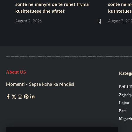
sonte në mënyrë që të ruhet fryma
sonte në m
kushtetuese dhe afatet
kushtetues
August 7, 2026
August 7, 20
About US
Katego
Momenti - Sepse koha ka rëndësi
BALLI
Zgjedhj
Lajme
Bota
Magazi