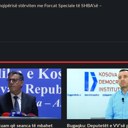
e Shqipërisë stërviten me Forcat Speciale të SHBA’së –
rkuam që seanca të mbahet
Bugaqku: Deputetët e VV’së p