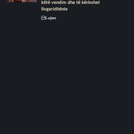
këtë vendim dhe të kërkohet
llogaridhënie
Lajme