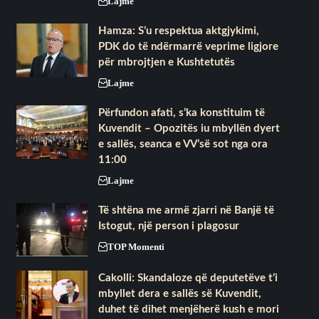
Lajme
Hamza: S’u respektua aktgjykimi,
PDK do të ndërmarrë veprime ligjore
për mbrojtjen e Kushtetutës
Lajme
Përfundon afati, s’ka konstituim të
Kuvendit – Opozitës iu mbyllën dyert
e sallës, seanca e VV’së sot nga ora
11:00
Lajme
Të shtëna me armë zjarri në Banjë të
Istogut, një person i plagosur
TOP Momenti
Cakolli: Skandaloze që deputetëve t’i
mbyllet dera e sallës së Kuvendit,
duhet të dihet menjëherë kush e mori