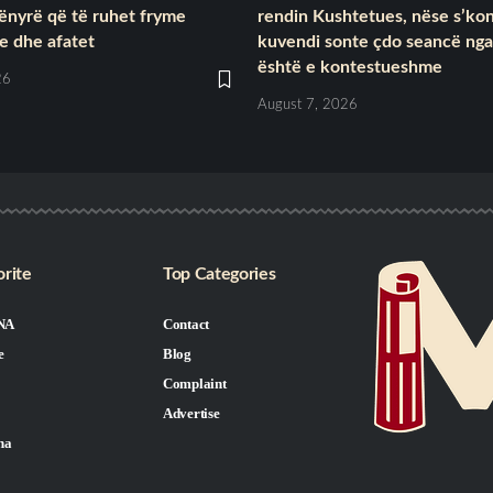
ënyrë që të ruhet fryme
rendin Kushtetues, nëse s’ko
e dhe afatet
kuvendi sonte çdo seancë nga
është e kontestueshme
26
August 7, 2026
rite
Top Categories
NA
Contact
e
Blog
Complaint
Advertise
na