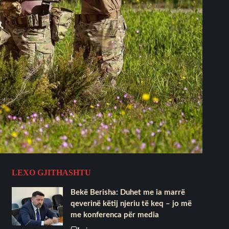
LEXO GJITHASHTU
Bekë Berisha: Duhet me ia marrë
qeverinë këtij njeriu të keq – jo më
me konferenca për media