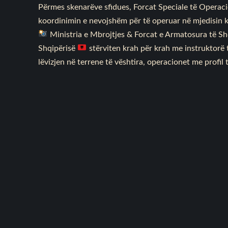
Përmes skenarëve sfidues, Forcat Speciale të Operac
koordinimin e nevojshëm për të operuar në mjedisin k
Ministria e Mbrojtjes & Forcat e Armatosura të Shq
Shqipërisë
stërviten krah për krah me instruktorë
lëvizjen në terrene të vështira, operacionet me profil