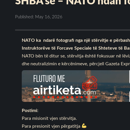
SHBA’së – NATO ndan f
Published: May 16, 2026
NATO ka ndarë fotografi nga një stërvitje e përbash
Instruktorëve të Forcave Speciale të Shteteve të B
NATO bën të ditur se, stërvitja është fokusuar në lëvi
dhe neutralizimin e kërcënimeve, përcjell Gazeta Expr
Postimi:
Para misionit vjen stërvitja.
Para presionit vjen përgatitja