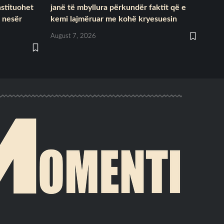
nstituohet
janë të mbyllura përkundër faktit që e
 nesër
kemi lajmëruar me kohë kryesuesin
August 7, 2026