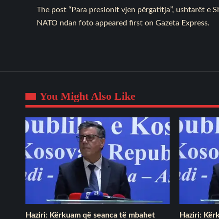
The post
‘‘Para presionit vjen përgatitja’’, ushtarët 
NATO ndan foto
appeared first on
Gazeta Express
.
You Might Also Like
Haziri: Kërkuam që seanca të mbahet
Haziri: Kë