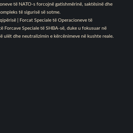
ioneve të NATO-s forcojnë gatishmërinë, saktësinë dhe
ompleks të sigurisë së sotme.
ipërisë | Forcat Speciale të Operacioneve të
 të Forcave Speciale të SHBA-së, duke u fokusuar në
 të ulët dhe neutralizimin e kërcënimeve në kushte reale.