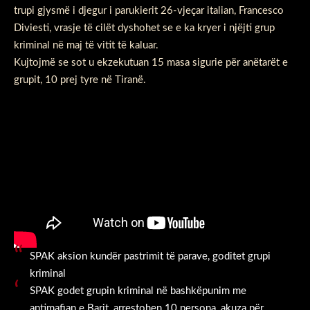
trupi gjysmë i djegur i parukierit 26-vjeçar italian, Francesco
Diviesti, vrasje të cilët dyshohet se e ka kryer i njëjti grup
kriminal në maj të vitit të kaluar.
Kujtojmë se sot u ekzekutuan 15 masa sigurie për anëtarët e
grupit, 10 prej tyre në Tiranë.
SPAK aksion kundër pastrimit të parave, goditet grupi
kriminal
SPAK godet grupin kriminal në bashkëpunim me
antimafian e Barit, arrestohen 10 persona, akuza për