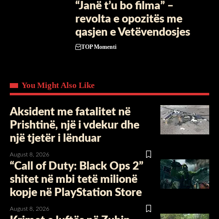
“Janë t’u bo filma” –
revolta e opozitës me
qasjen e Vetëvendosjes
TOP Momenti
You Might Also Like
Aksident me fatalitet në
Prishtinë, një i vdekur dhe
një tjetër i lënduar
August 8, 2026
“Call of Duty: Black Ops 2”
shitet në mbi tetë milionë
kopje në PlayStation Store
August 8, 2026