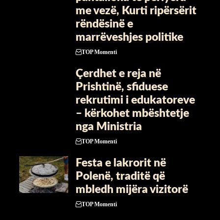
me vezë, Kurti ripërsërit
rëndësinë e
marrëveshjes politike
TOP Momenti
Çerdhet e reja në
Prishtinë, sfiduese
rekrutimi i edukatoreve
– kërkohet mbështetje
nga Ministria
TOP Momenti
Festa e lakrorit në
Polenë, traditë që
mbledh mijëra vizitorë
TOP Momenti