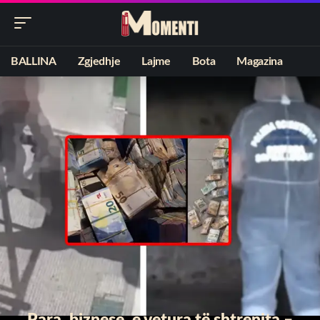
BALLINA
Zgjedhje
Lajme
Bota
Magazina
Para, biznese, e vetura të shtrenjta –