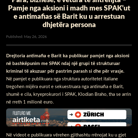
Pamje nga aksioni i madh mes SPAK’ut
e antimafias së Barit ku u arrestuan
dhjetëra persona
Published: May 26, 2026
Drejtoria antimafia e Barit ka publikuar pamjet nga aksioni
në bashkëpunim me SPAK ndaj një grupi të strukturuar
kriminal të akuzuar për pastrim parash si dhe për vrasje.
Në pamjet e publikuara nga struktura autoritetet italiane
tregohen mijëra eurot e sekuestruara nga antimafia e Barit,
shumë e cila, kryeprokurori i SPAK, Klodian Braho, tha se arrin
në rreth 1 milionë euro.
Në videot e publikuara vërehen gjithashtu rrënojat ku u gjet