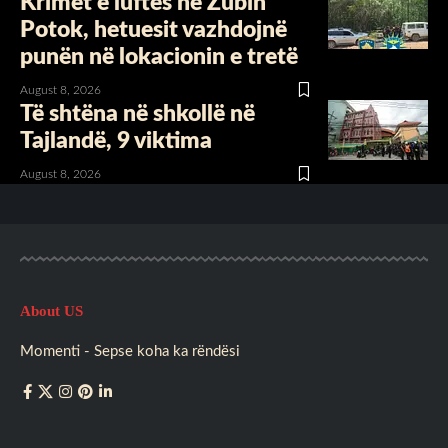
Krimet e luftës në Zubin
Potok, hetuesit vazhdojnë
punën në lokacionin e tretë
August 8, 2026
Të shtëna në shkollë në
Tajlandë, 9 viktima
August 8, 2026
About US
Momenti - Sepse koha ka rëndësi