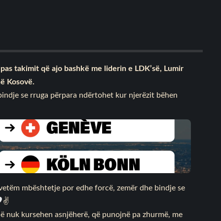
pas takimit që ajo bashkë me liderin e LDK’së, Lumir
hë Kosovë.
indje se rruga përpara ndërtohet kur njerëzit bëhen
 vetëm mbështetje por edhe forcë, zemër dhe bindje se
✌
t që nuk kursehen asnjëherë, që punojnë pa zhurmë, me