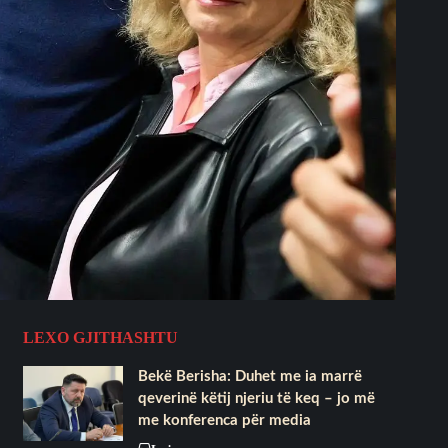
LEXO GJITHASHTU
Bekë Berisha: Duhet me ia marrë
qeverinë këtij njeriu të keq – jo më
me konferenca për media