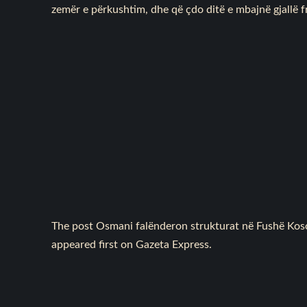
zemër e përkushtim, dhe që çdo ditë e mbajnë gjallë fr
The post
Osmani falënderon strukturat në Fushë Koso
appeared first on
Gazeta Express
.