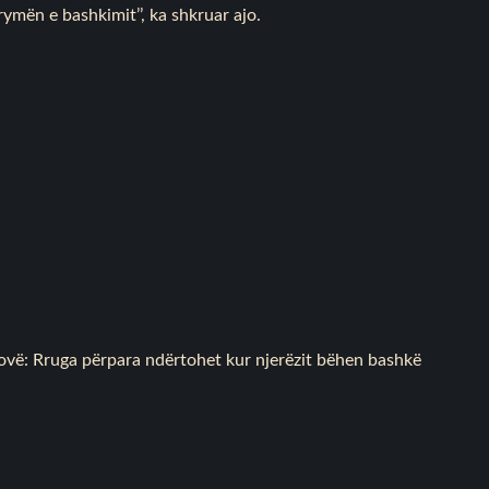
ymën e bashkimit’’, ka shkruar ajo.
vë: Rruga përpara ndërtohet kur njerëzit bëhen bashkë