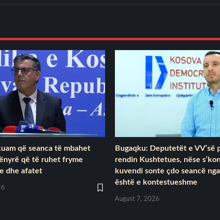
rkuam që seanca të mbahet
Bugaqku: Deputetët e VV’së p
ënyrë që të ruhet fryme
rendin Kushtetues, nëse s’ko
e dhe afatet
kuvendi sonte çdo seancë nga
është e kontestueshme
26
August 7, 2026