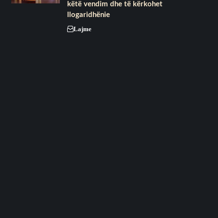
këtë vendim dhe të kërkohet
llogaridhënie
Lajme