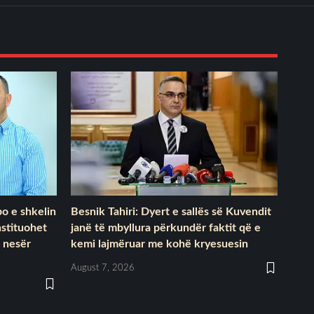
o e shkelin
Besnik Tahiri: Dyert e sallës së Kuvendit
nstituohet
janë të mbyllura përkundër faktit që e
 nesër
kemi lajmëruar me kohë kryesuesin
August 7, 2026