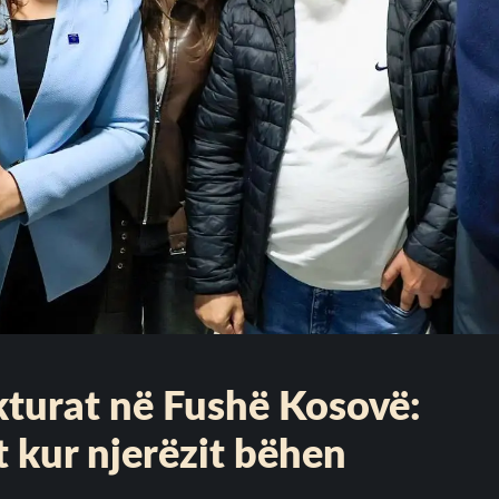
turat në Fushë Kosovë:
 kur njerëzit bëhen