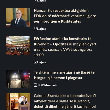
Lajme
Hamza: S’u respektua aktgjykimi,
PDK do të ndërmarrë veprime ligjore
për mbrojtjen e Kushtetutës
Lajme
Përfundon afati, s’ka konstituim të
Kuvendit – Opozitës iu mbyllën dyert
e sallës, seanca e VV’së sot nga ora
11:00
Lajme
Të shtëna me armë zjarri në Banjë të
Istogut, një person i plagosur
TOP Momenti
Cakolli: Skandaloze që deputetëve t’i
mbyllet dera e sallës së Kuvendit,
duhet të dihet menjëherë kush e mori