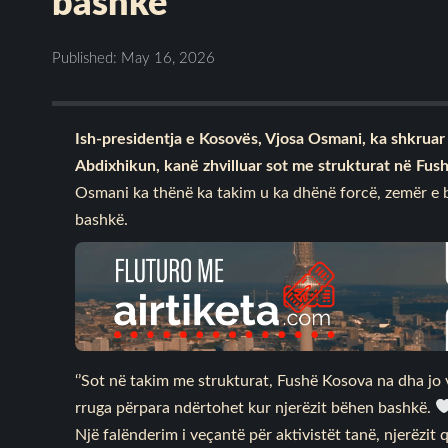
bashkë
Published: May 16, 2026
Ish-presidentja e Kosovës, Vjosa Osmani, ka shkruar 
Abdixhikun, kanë zhvilluar sot me strukturat në Fus
Osmani ka thënë ka takim u ka dhënë forcë, zemër e b
bashkë.
‘’Sot në takim me strukturat, Fushë Kosova na dha jo
rruga përpara ndërtohet kur njerëzit bëhen bashkë.
Një falënderim i veçantë për aktivistët tanë, njerëzi