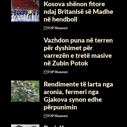
Kosova shënon fitore
ndaj Britanisë së Madhe
në hendboll
TOP Momenti
Vazhdon puna në terren
për dyshimet për
varrezën e tretë masive
në Zubin Potok
TOP Momenti
Rendimente të larta nga
aronia, fermeri nga
Gjakova synon edhe
përpunimin
TOP Momenti