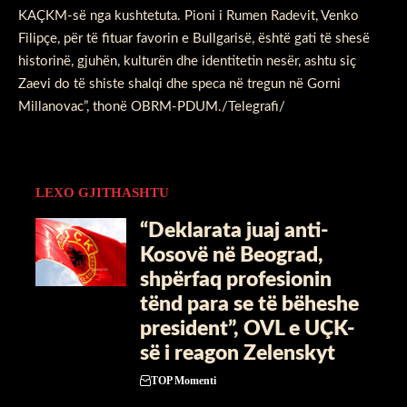
KAÇKM-së nga kushtetuta. Pioni i Rumen Radevit, Venko
Filipçe, për të fituar favorin e Bullgarisë, është gati të shesë
historinë, gjuhën, kulturën dhe identitetin nesër, ashtu siç
Zaevi do të shiste shalqi dhe speca në tregun në Gorni
Millanovac”, thonë OBRM-PDUM./Telegrafi/
LEXO GJITHASHTU
“Deklarata juaj anti-
Kosovë në Beograd,
shpërfaq profesionin
tënd para se të bëheshe
president”, OVL e UÇK-
së i reagon Zelenskyt
TOP Momenti