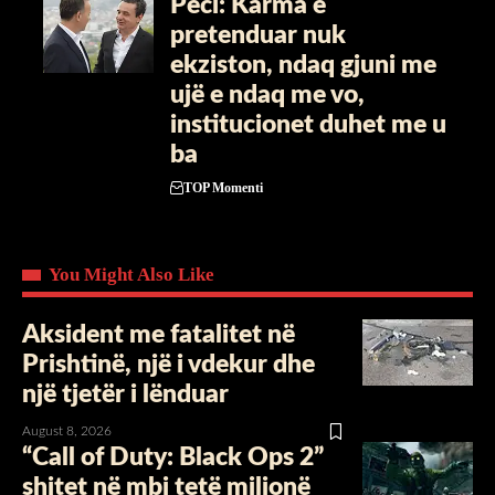
Peci: Karma e
pretenduar nuk
ekziston, ndaq gjuni me
ujë e ndaq me vo,
institucionet duhet me u
ba
TOP Momenti
You Might Also Like
Aksident me fatalitet në
Prishtinë, një i vdekur dhe
një tjetër i lënduar
August 8, 2026
“Call of Duty: Black Ops 2”
shitet në mbi tetë milionë