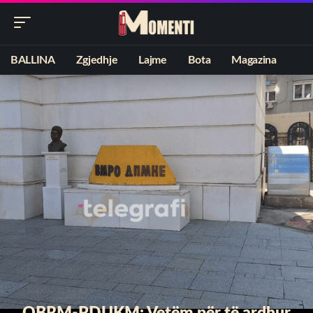
BALLINA
Zgjedhje
Lajme
Bota
Magazina
OBRM-PDUKM: Vetëm për të ardhur