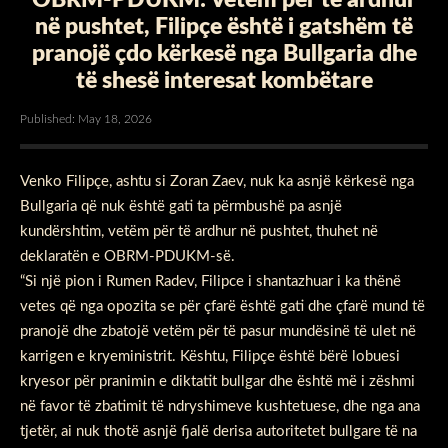
në pushtet, Filipçe është i gatshëm të
pranojë çdo kërkesë nga Bullgaria dhe
të shesë interesat kombëtare
Published: May 18, 2026
Venko Filipçe, ashtu si Zoran Zaev, nuk ka asnjë kërkesë nga
Bullgaria që nuk është gati ta përmbushë pa asnjë
kundërshtim, vetëm për të ardhur në pushtet, thuhet në
deklaratën e OBRM-PDUKM-së.
“Si një pion i Rumen Radev, Filipce i shantazhuar i ka thënë
vetes që nga opozita se për çfarë është gati dhe çfarë mund të
pranojë dhe zbatojë vetëm për të pasur mundësinë të ulet në
karrigen e kryeministrit. Kështu, Filipçe është bërë lobuesi
kryesor për pranimin e diktatit bullgar dhe është më i zëshmi
në favor të zbatimit të ndryshimeve kushtetuese, dhe nga ana
tjetër, ai nuk thotë asnjë fjalë derisa autoritetet bullgare të na