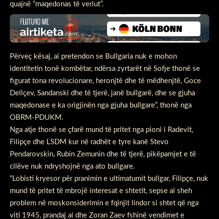
quajnë “maqedonas të veriut”.
Përveç kësaj, ai pretendon se Bullgaria nuk e mohon
identitetin tonë kombëtar, ndërsa zyrtarët në Sofje thonë se
figurat tona revolucionare, heronjtë dhe të mëdhenjtë, Goce
Dellçev, Sandanski dhe të tjerë, janë bullgarë, dhe se gjuha
maqedonase e ka origjinën nga gjuha bullgare”, thonë nga
OBRM-PDUKM.
Nga atje thonë se çfarë mund të pritet nga pioni i Radevit,
Filipçe dhe LSDM kur në radhët e tyre kanë Stevo
Pendarovskin, Rubin Zemunin dhe të tjerë, pikëpamjet e të
cilëve nuk ndryshojnë nga ato bullgare.
“Lobisti kryesor për pranimin e ultimatumit bullgar, Filipçe, nuk
mund të pritet të mbrojë interesat e shtetit, sepse ai sheh
problem në moskonsiderimin e fqinjit lindor si shtet që nga
viti 1945, prandaj ai dhe Zoran Zaev fshinë vendimet e