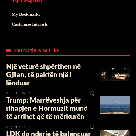
Top Categories
My Bookmarks
Customize Interests
You Might Also Like
Një veturë shpërthen në
Gjilan, të paktën një i
lënduar
August 5, 2026
Trump: Marrëveshja për
rihapjen e Hormuzit mund
të arrihet që të mërkurën
August 5, 2026
LDK do ndarje të balancuar