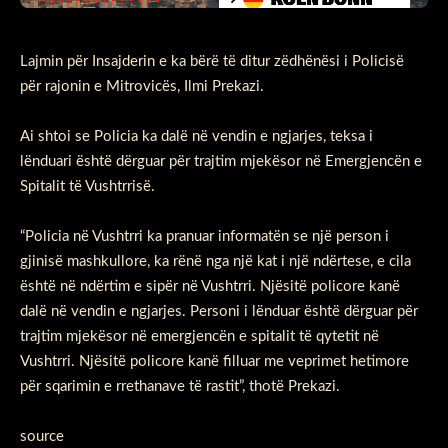
Lajmin për Insajderin e ka bërë të ditur zëdhënësi i Policisë
për rajonin e Mitrovicës, Ilmi Prekazi.
Ai shtoi se Policia ka dalë në vendin e ngjarjes, teksa i
lënduari është dërguar për trajtim mjekësor në Emergjencën e
Spitalit të Vushtrrisë.
“Policia në Vushtrri ka pranuar informatën se një person i
gjinisë mashkullore, ka rënë nga një kat i një ndërtese, e cila
është në ndërtim e sipër në Vushtrri. Njësitë policore kanë
dalë në vendin e ngjarjes. Personi i lënduar është dërguar për
trajtim mjekësor në emergjencën e spitalit të qytetit në
Vushtrri. Njësitë policore kanë filluar me veprimet hetimore
për sqarimin e rrethanave të rastit”, thotë Prekazi.
source