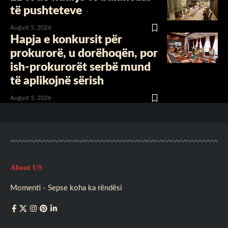
të pushteteve
August 5, 2026
Hapja e konkursit për
prokurorë, u dorëhoqën, por
ish-prokurorët serbë mund
të aplikojnë sërish
August 5, 2026
About US
Momenti - Sepse koha ka rëndësi