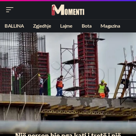
BALLINA
Zgjedhje
Lajme
Bota
Magazina
Një person bie nga kati i tretë i një