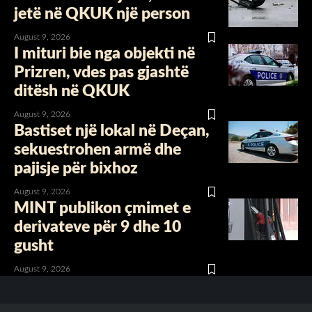
jetë në QKUK një person
August 9, 2026
I mituri bie nga objekti në
Prizren, vdes pas gjashtë
ditësh në QKUK
August 9, 2026
Bastiset një lokal në Deçan,
sekuestrohen armë dhe
pajisje për bixhoz
August 9, 2026
MINT publikon çmimet e
derivateve për 9 dhe 10
gusht
August 9, 2026