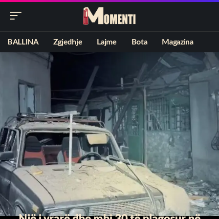
BALLINA
Zgjedhje
Lajme
Bota
Magazina
Një i vrarë dhe mbi 30 të plagosur në