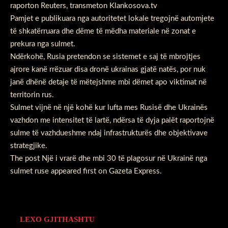
raporton Reuters, transmeton Klankosova.tv
Pamjet e publikuara nga autoritetet lokale tregojnë automjete
të shkatërruara dhe dëme të mëdha materiale në zonat e
prekura nga sulmet.
Ndërkohë, Rusia pretendon se sistemet e saj të mbrojtjes
ajrore kanë rrëzuar disa dronë ukrainas gjatë natës, por nuk
janë dhënë detaje të mëtejshme mbi dëmet apo viktimat në
territorin rus.
Sulmet vijnë në një kohë kur lufta mes Rusisë dhe Ukrainës
vazhdon me intensitet të lartë, ndërsa të dyja palët raportojnë
sulme të vazhdueshme ndaj infrastrukturës dhe objektivave
strategjike.
The post
Një i vrarë dhe mbi 30 të plagosur në Ukrainë nga
sulmet ruse
appeared first on
Gazeta Express
.
LEXO GJITHASHTU