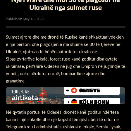
Ukrainë nga sulmet ruse
Published: May 18, 2026
Sulmet ajrore dhe me dronë të Rusisë kanë shkaktuar vdekjen
e një personi dhe plagosjen e më shumë se 30 të tjerëve në
Ukrainë, njoftuan të hënën autoritetet ukrainase.
Sipas zyrtarëve lokalë, forcat ruse kanë goditur disa qytete
ukrainase, përfshirë Odesën në jug dhe Dnipron në juglindje të
vendit, duke përdorur dronë, bombardime ajrore dhe
granatime.
Në qytetin portual të Odesës, dronët kanë goditur ndërtesa
banimi, një shkollë dhe një kopsht fëmijësh, bëri të ditur në
Telegram kreu i administratës ushtarake lokale, Serhiy Lysak,