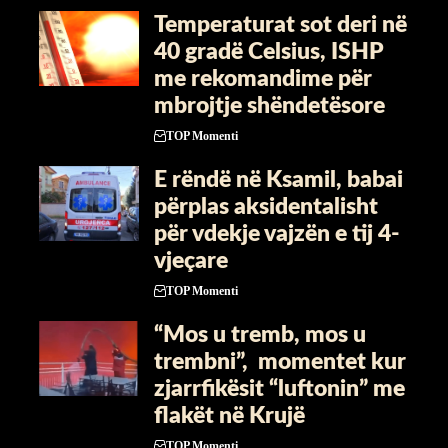
Temperaturat sot deri në
40 gradë Celsius, ISHP
me rekomandime për
mbrojtje shëndetësore
TOP Momenti
E rëndë në Ksamil, babai
përplas aksidentalisht
për vdekje vajzën e tij 4-
vjeçare
TOP Momenti
“Mos u tremb, mos u
trembni”, momentet kur
zjarrfikësit “luftonin” me
flakët në Krujë
TOP Momenti