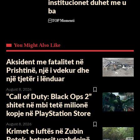
institucionet duhet me u
ba
TOP Momenti
You Might Also Like
Aksident me fatalitet në
Prishtinë, një i vdekur dhe
një tjetër i lënduar
August 8, 2026
“Call of Duty: Black Ops 2”
shitet në mbi tetë milionë
kopje në PlayStation Store
August 8, 2026
Krimet e luftës në Zubin
Potok, hetuesit vazhdojnë