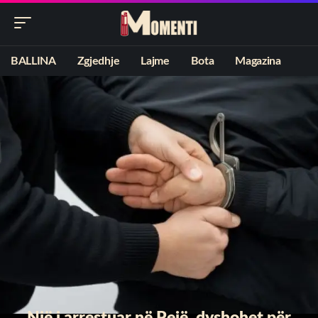
BALLINA
Zgjedhje
Lajme
Bota
Magazina
​Një i arrestuar në Pejë, dyshohet për