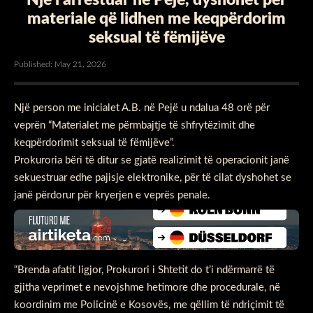
materiale që lidhen me keqpërdorim
seksual të fëmijëve
Published: May 21, 2026
Një person me inicialet A.B. në Pejë u ndalua 48 orë për
veprën “Materialet me përmbajtje të shfrytëzimit dhe
keqpërdorimit seksual të fëmijëve”.
Prokuroria bëri të ditur se gjatë realizimit të operacionit janë
sekuestruar edhe pajisje elektronike, për të cilat dyshohet se
janë përdorur për kryerjen e veprës penale.
“Brenda afatit ligjor, Prokurori i Shtetit do t’i ndërmarrë të
gjitha veprimet e nevojshme hetimore dhe procedurale, në
koordinim me Policinë e Kosovës, me qëllim të ndriçimit të