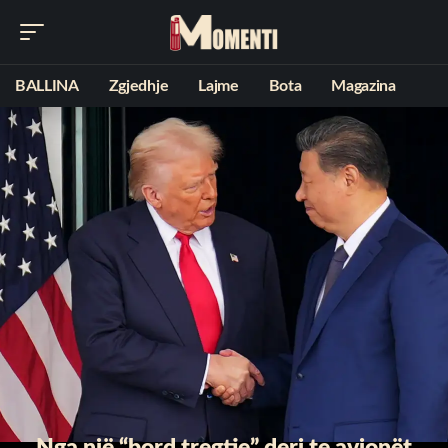
BALLINA
Zgjedhje
Lajme
Bota
Magazina
Nga një “bord tregtie” deri te avionët