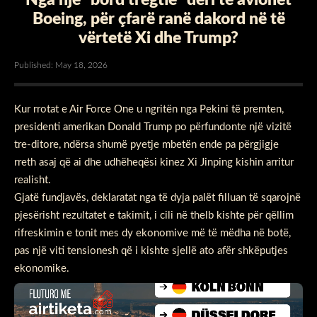
Boeing, për çfarë ranë dakord në të
vërtetë Xi dhe Trump?
Published: May 18, 2026
Kur rrotat e Air Force One u ngritën nga Pekini të premten,
presidenti amerikan Donald Trump po përfundonte një vizitë
tre-ditore, ndërsa shumë pyetje mbetën ende pa përgjigje
rreth asaj që ai dhe udhëheqësi kinez Xi Jinping kishin arritur
realisht.
Gjatë fundjavës, deklaratat nga të dyja palët filluan të sqarojnë
pjesërisht rezultatet e takimit, i cili në thelb kishte për qëllim
rifreskimin e tonit mes dy ekonomive më të mëdha në botë,
pas një viti tensionesh që i kishte sjellë ato afër shkëputjes
ekonomike.