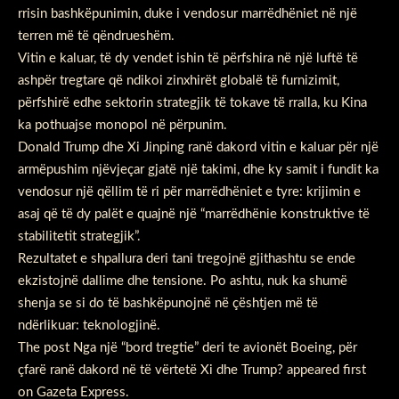
rrisin bashkëpunimin, duke i vendosur marrëdhëniet në një
terren më të qëndrueshëm.
Vitin e kaluar, të dy vendet ishin të përfshira në një luftë të
ashpër tregtare që ndikoi zinxhirët globalë të furnizimit,
përfshirë edhe sektorin strategjik të tokave të rralla, ku Kina
ka pothuajse monopol në përpunim.
Donald Trump dhe Xi Jinping ranë dakord vitin e kaluar për një
armëpushim njëvjeçar gjatë një takimi, dhe ky samit i fundit ka
vendosur një qëllim të ri për marrëdhëniet e tyre: krijimin e
asaj që të dy palët e quajnë një “marrëdhënie konstruktive të
stabilitetit strategjik”.
Rezultatet e shpallura deri tani tregojnë gjithashtu se ende
ekzistojnë dallime dhe tensione. Po ashtu, nuk ka shumë
shenja se si do të bashkëpunojnë në çështjen më të
ndërlikuar: teknologjinë.
The post
Nga një “bord tregtie” deri te avionët Boeing, për
çfarë ranë dakord në të vërtetë Xi dhe Trump?
appeared first
on
Gazeta Express
.