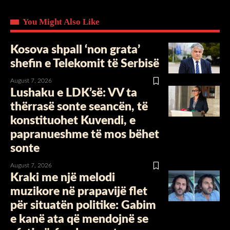
You Might Also Like
Kosova shpall ‘non grata’
shefin e Telekomit të Serbisë
August 7, 2026
Lushaku e LDK’së: VV ta
thërrasë sonte seancën, të
konstituohet Kuvendi, e
papranueshme të mos bëhet
sonte
August 7, 2026
Kraki me një melodi
muzikore në prapavijë flet
për situatën politike: Gabim
e kanë ata që mendojnë se