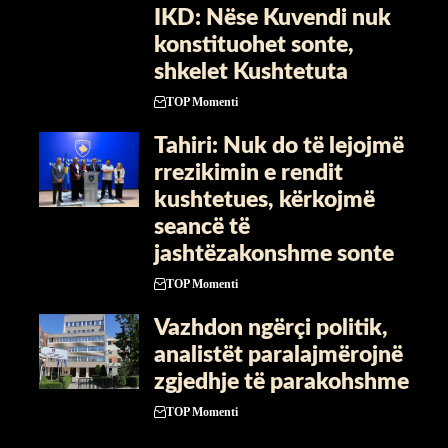
IKD: Nëse Kuvendi nuk
konstituohet sonte,
shkelet Kushtetuta
TOP Momenti
Tahiri: Nuk do të lejojmë
rrezikimin e rendit
kushtetues, kërkojmë
seancë të
jashtëzakonshme sonte
TOP Momenti
Vazhdon ngërçi politik,
analistët paralajmërojnë
zgjedhje të parakohshme
TOP Momenti