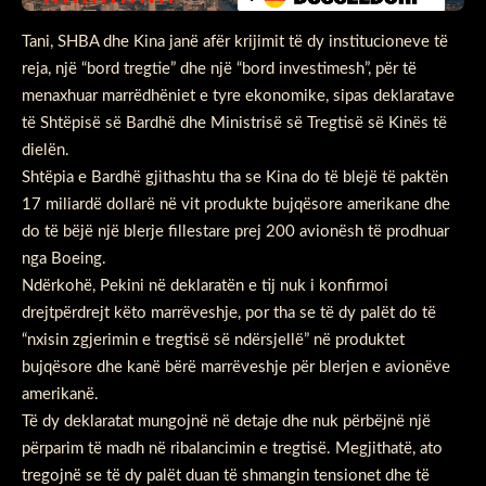
Tani, SHBA dhe Kina janë afër krijimit të dy institucioneve të
reja, një “bord tregtie” dhe një “bord investimesh”, për të
menaxhuar marrëdhëniet e tyre ekonomike, sipas deklaratave
të Shtëpisë së Bardhë dhe Ministrisë së Tregtisë së Kinës të
dielën.
Shtëpia e Bardhë gjithashtu tha se Kina do të blejë të paktën
17 miliardë dollarë në vit produkte bujqësore amerikane dhe
do të bëjë një blerje fillestare prej 200 avionësh të prodhuar
nga Boeing.
Ndërkohë, Pekini në deklaratën e tij nuk i konfirmoi
drejtpërdrejt këto marrëveshje, por tha se të dy palët do të
“nxisin zgjerimin e tregtisë së ndërsjellë” në produktet
bujqësore dhe kanë bërë marrëveshje për blerjen e avionëve
amerikanë.
Të dy deklaratat mungojnë në detaje dhe nuk përbëjnë një
përparim të madh në ribalancimin e tregtisë. Megjithatë, ato
tregojnë se të dy palët duan të shmangin tensionet dhe të