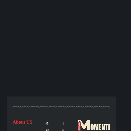
About US
K
T
at
o