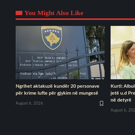
You Might Also Like
Ngrihet aktakuzë kundër 20 personave
Kurti: Albu
për krime lufte për gjykim në mungesë
jetë u.d Pr
në detyrë
August 6, 2026
August 6, 20