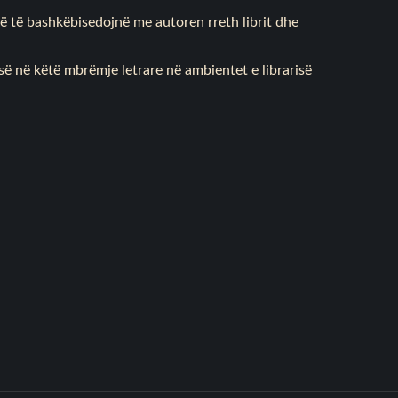
 të bashkëbisedojnë me autoren rreth librit dhe
jesë në këtë mbrëmje letrare në ambientet e librarisë