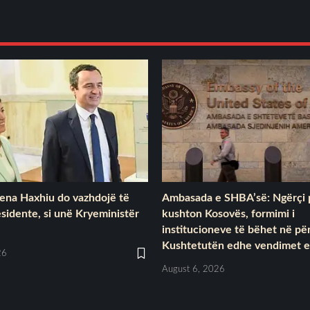
lena Haxhiu do vazhdojë të
Ambasada e SHBA’së: Ngërçi 
esidente, si unë Kryeministër
kushton Kosovës, formimi i
institucioneve të bëhet në p
Kushtetutën edhe vendimet e
26
August 6, 2026