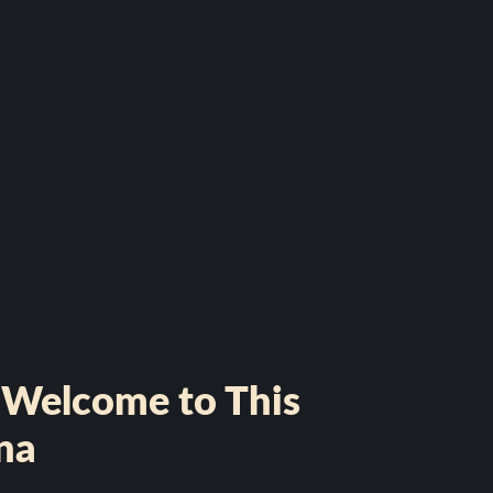
“Welcome to This
na