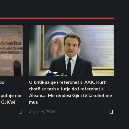
po i
U kritikua që i referohet si AAK, Kurti
thotë se tash e tutje do i referohet si
ërputhje me
Aleanca: Me rëndësi Gjini të takohet me
 GJK’së
mua
August 6, 2026