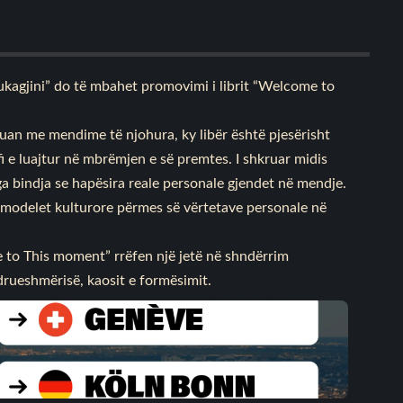
Dukagjini” do të mbahet promovimi i librit “Welcome to
luan me mendime të njohura, ky libër është pjesërisht
zofi e luajtur në mbrëmjen e së premtes. I shkruar midis
a bindja se hapësira reale personale gjendet në mendje.
k modelet kulturore përmes së vërtetave personale në
e to This moment” rrëfen një jetë në shndërrim
ndrueshmërisë, kaosit e formësimit.