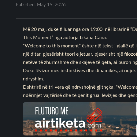
Published: May 19, 2026
Më 20 maj, duke filluar nga ora 19:00, në librarinë “
This Moment” nga autorja Likana Cana.
“Welcome to this moment” është një tekst i gjallë që 
një ditar, pjesërisht teori e jetuar, pjesërisht një filo
netëve të zhurmshme dhe skajeve të qeta, ai buron ng
Duke lëvizur mes instinktives dhe dinamikës, ai ndje
ndryshim.
E shtrirë në tri vera që ndryshojnë gjithçka, “Welcom
ndërmjet vajzërisë dhe të qenit grua, lëvizjes dhe që