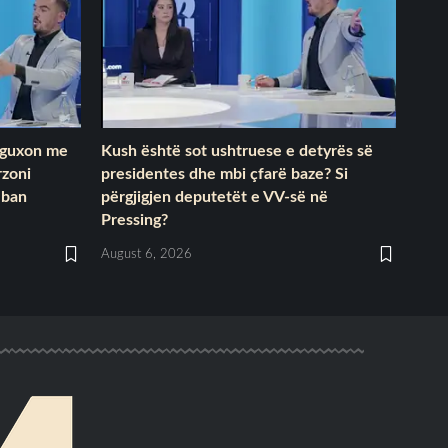
k guxon me
Kush është sot ushtruese e detyrës së
rzoni
presidentes dhe mbi çfarë baze? Si
lban
përgjigjen deputetët e VV-së në
Pressing?
August 6, 2026