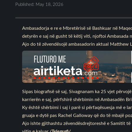
Published: May 18, 2026
Ambasadorja e re e Mbretërisë së Bashkuar në Maqe
detyrën e saj në gusht të këtij viti, njoftoi Ambasada
Ajo do të zëvendësojë ambasadorin aktual Matthew Law
Sipas biografisë së saj, Sivagnanam ka 25 vjet përvoj
karrierën e saj, përfshirë shërbimin në Ambasadën Bri
Ky është shërbimi i saj i parë si përfaqësuesja më e l
gruaja e dytë pas Rachel Galloway që do të mbajë po
Ajo ishte gjithashtu zëvendësdrejtoreshë e Samitit të 
vitin e kaluar.
/Telegrafi/