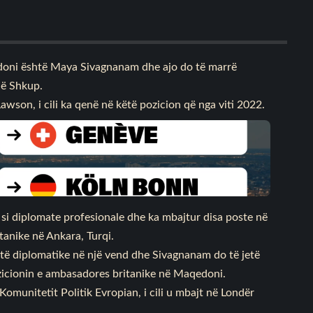
doni është Maya Sivagnanam dhe ajo do të marrë
 në Shkup.
son, i cili ka qenë në këtë pozicion që nga viti 2022.
ë si diplomate profesionale dhe ka mbajtur disa poste në
tanike në Ankara, Turqi.
artë diplomatike në një vend dhe Sivagnanam do të jetë
zicionin e ambasadores britanike në Maqedoni.
Komunitetit Politik Evropian, i cili u mbajt në Londër