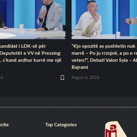
kandidat i LDK-së për
“Kjo opozitë as pushtetin nu
 Deputetët e VV në Pressing:
marrë – Po ju rrzojnë, a po e r
, s’kanë ardhur kurrë me një
veten?”, Debati Valon Syla – A
Bajrami
26
August 6, 2026
rite
Top Categories