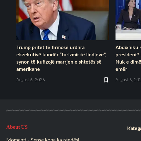
Trump pritet të firmosë urdhra
Abdixhiku 
ekzekutivë kundër “turizmit të lindjeve”,
president?
synon të kufizojë marrjen e shtetësisë
Nuk e dimë
amerikane
emër
August 6, 2026
August 6, 20
About US
Katego
Momenti - Sepse koha ka rëndësi