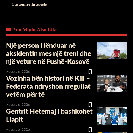
Customize Interests
You Might Also Like
Një person i lënduar në
aksidentin mes një treni dhe
një veture në Fushë-Kosovë
August 6, 2026
Vozinha bën histori në Kili –
Federata ndryshon rregullat
vetëm për të
August 6, 2026
Gentrit Hetemaj i bashkohet
Llapit
August 6, 2026