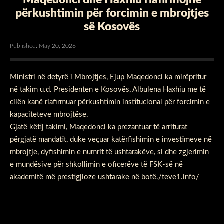
përkushtimin për forcimin e mbrojtjes
së Kosovës
Published: May 20, 2026
Ministri në detyrë i Mbrojtjes, Ejup Maqedonci ka mirëpritur
në takim u.d. Presidenten e Kosovës, Albulena Haxhiu me të
cilën kanë riafirmuar përkushtimin institucional për forcimin e
kapaciteteve mbrojtëse.
Gjatë këtij takimi, Maqedonci ka prezantuar të arriturat
përgjatë mandatit, duke veçuar katërfishimin e investimeve në
mbrojtje, dyfishimin e numrit të ushtarakëve, si dhe zgjerimin
e mundësive për shkollimin e oficerëve të FSK-së në
akademitë më prestigjioze ushtarake në botë./teve1.info/