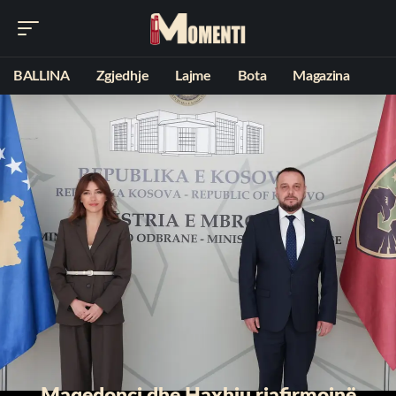
BALLINA
Zgjedhje
Lajme
Bota
Magazina
Maqedonci dhe Haxhiu riafirmojnë