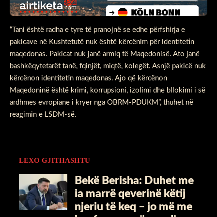
“Tani është radha e tyre të pranojnë se edhe përfshirja e
pakicave në Kushtetutë nuk është kërcënim për identitetin
maqedonas. Pakicat nuk janë armiq të Maqedonisë. Ato janë
bashkëqytetarët tanë, fqinjët, miqtë, kolegët. Asnjë pakicë nuk
kërcënon identitetin maqedonas. Ajo që kërcënon
Maqedoninë është krimi, korrupsioni, izolimi dhe bllokimi i së
ardhmes evropiane i kryer nga OBRM-PDUKM”, thuhet në
reagimin e LSDM-së.
LEXO GJITHASHTU
Bekë Berisha: Duhet me
ia marrë qeverinë këtij
njeriu të keq – jo më me