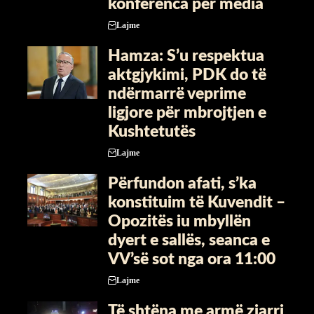
konferenca për media
Lajme
Hamza: S’u respektua
aktgjykimi, PDK do të
ndërmarrë veprime
ligjore për mbrojtjen e
Kushtetutës
Lajme
Përfundon afati, s’ka
konstituim të Kuvendit –
Opozitës iu mbyllën
dyert e sallës, seanca e
VV’së sot nga ora 11:00
Lajme
Të shtëna me armë zjarri