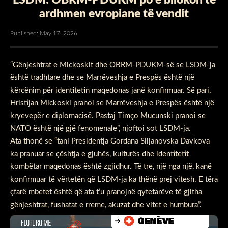
ardhmen evropiane të vendit
Published: May 17, 2026
“Gënjeshtrat e Mickoskit dhe OBRM-PDUKM-së se LSDM-ja
është tradhtare dhe se Marrëveshja e Prespës është një
kërcënim për identitetin maqedonas janë konfirmuar. Së pari,
Hristijan Mickoski pranoi se Marrëveshja e Prespës është një
kryevepër e diplomacisë. Pastaj Timço Mucunski pranoi se
NATO është një gjë fenomenale”, njoftoi sot LSDM-ja.
Ata thonë se “tani Presidentja Gordana Siljanovska Davkova
ka pranuar se çështja e gjuhës, kulturës dhe identitetit
kombëtar maqedonas është zgjidhur. Të tre, një nga një, kanë
konfirmuar të vërtetën që LSDM-ja ka thënë prej vitesh. E tëra
çfarë mbetet është që ata t’u pranojnë qytetarëve të gjitha
gënjeshtrat, fushatat e rreme, akuzat dhe vitet e humbura”.