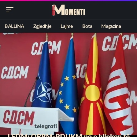
BALLINA
Zgjedhje
Lajme
Bota
Magazina
LSDM: OBRM-PDUKM po e bllokon të