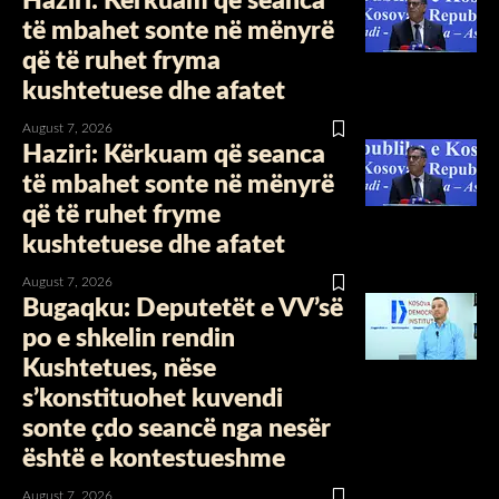
Haziri: Kërkuam që seanca
të mbahet sonte në mënyrë
që të ruhet fryma
kushtetuese dhe afatet
August 7, 2026
Haziri: Kërkuam që seanca
të mbahet sonte në mënyrë
që të ruhet fryme
kushtetuese dhe afatet
August 7, 2026
Bugaqku: Deputetët e VV’së
po e shkelin rendin
Kushtetues, nëse
s’konstituohet kuvendi
sonte çdo seancë nga nesër
është e kontestueshme
August 7, 2026