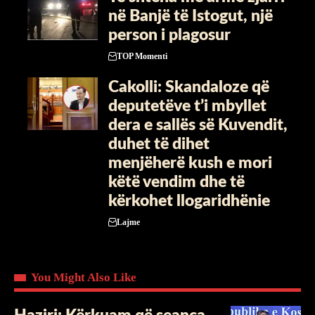
në Banjë të Istogut, një
person i plagosur
TOP Momenti
Cakolli: Skandaloze që
deputetëve t’i mbyllet
dera e sallës së Kuvendit,
duhet të dihet
menjëherë kush e mori
këtë vendim dhe të
kërkohet llogaridhënie
Lajme
You Might Also Like