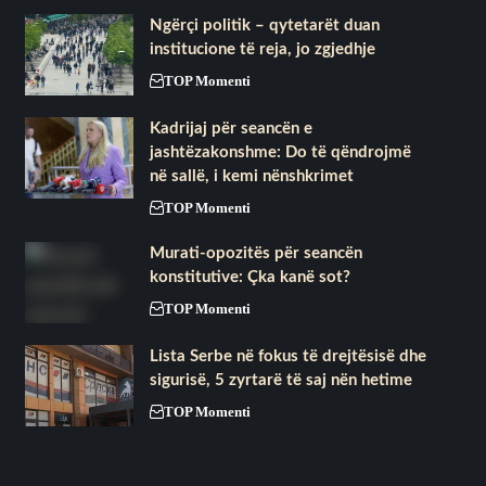
Ngërçi politik – qytetarët duan
institucione të reja, jo zgjedhje
TOP Momenti
Kadrijaj për seancën e
jashtëzakonshme: Do të qëndrojmë
në sallë, i kemi nënshkrimet
TOP Momenti
​Murati-opozitës për seancën
konstitutive: Çka kanë sot?
TOP Momenti
Lista Serbe në fokus të drejtësisë dhe
sigurisë, 5 zyrtarë të saj nën hetime
TOP Momenti