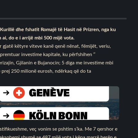
s Kurillë dhe fshatit Romajë të Hasit në Prizren, nga ku
ai, do e i arrijë mbi 500 mijë vota.
për gjatë këtyre viteve kanë qenë nënat, fëmijët, veriu,
premtuar investime kapitale, ku përfshihen ‘’
rizajin, Gjilanin e Bujanocin; 5 diga me investime mbi
prej 250 milionë eurosh, ndërkaq që do ta
ustifikueshme, veç vonim se pshtim s’ka. Me 7 qershor e
elaksohemi shumë se 487 mijë vota i këna marrë herën e