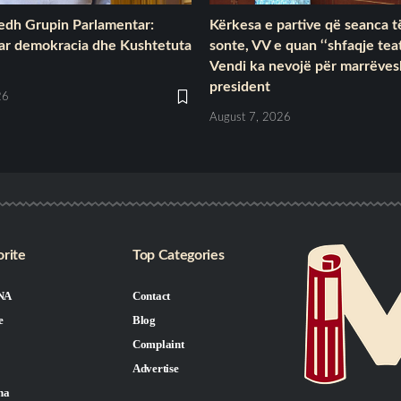
dh Grupin Parlamentar:
Kërkesa e partive që seanca 
ar demokracia dhe Kushtetuta
sonte, VV e quan ‘‘shfaqje teat
Vendi ka nevojë për marrëves
president
26
August 7, 2026
rite
Top Categories
NA
Contact
e
Blog
Complaint
Advertise
na