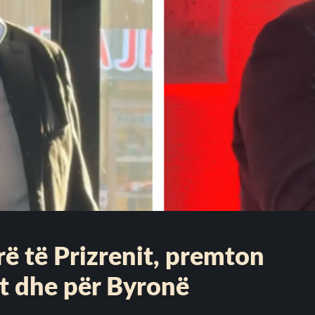
ë të Prizrenit, premton
et dhe për Byronë