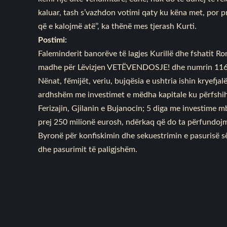
kaluar, tash s’vazhdon votimi qaty ku këna met, por pr
që e kalojmë atë’’, ka thënë mes tjerash Kurti.
Postimi:
Faleminderit banorëve të lagjes Kurillë dhe fshatit Ro
madhe për Lëvizjen VETËVENDOSJE! dhe numrin 116
Nënat, fëmijët, veriu, bujqësia e ushtria ishin kryefja
ardhshëm me investimet e mëdha kapitale ku përfshihe
Ferizajin, Gjilanin e Bujanocin; 5 diga me investime
prej 250 milionë eurosh, ndërkaq që do ta përfundoj
Byronë për konfiskimin dhe sekuestrimin e pasurisë së
dhe pasurimit të paligjshëm.