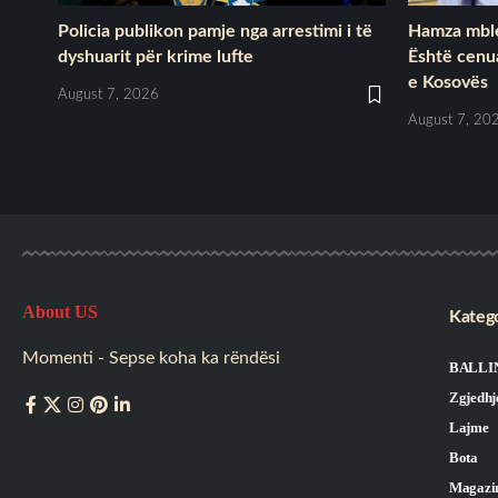
Policia publikon pamje nga arrestimi i të
Hamza mble
dyshuarit për krime lufte
Është cenu
e Kosovës
August 7, 2026
August 7, 20
About US
Katego
Momenti - Sepse koha ka rëndësi
BALLI
Zgjedhj
Lajme
Bota
Magazi