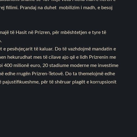
ej fillimi. Prandaj na duhet mobilizim i madh, e besoj
majë të Hasit në Prizren, për mbështetjen e tyre të
.
lët e pesëvjeçarit të kaluar. Do të vazhdojmë mandatin e
n hekurudhat mes të cilave ajo që e lidh Prizrenin me
 mbi 400 milionë euro, 20 stadiume moderne me investime
më edhe rrugën Prizren-Tetovë. Do ta themelojmë edhe
 pajustifikueshme, për të shëruar plagët e korrupsionit