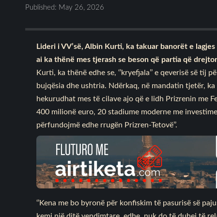
Published: May 26, 2026
Lideri i VV’së, Albin Kurti, ka takuar banorët e lagje
ai ka thënë mes tjerash se beson që partia që drejton 
Kurti, ka thënë edhe se, ‘’kryefjala’’ e qeverisë së tij 
bujqësia dhe ushtria. Ndërkaq, në mandatin tjetër, ka 
hekurudhat mes të cilave ajo që e lidh Prizrenin me Fe
400 milionë euro, 20 stadiume moderne me investime 
përfundojmë edhe rrugën Prizren-Tetovë’’.
‘’Kena me bo byronë për konfiskim të pasurisë së paj
kemi një ditë vendimtare, edhe, nuk do të duhej të r