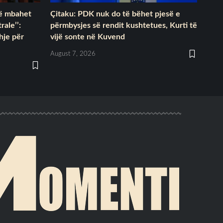
të mbahet
Çitaku: PDK nuk do të bëhet pjesë e
rale’’:
përmbysjes së rendit kushtetues, Kurti të
hje për
vijë sonte në Kuvend
August 7, 2026