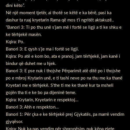
dini këto”.
Në një moment tjetër, ai thotë se këtë e ka bërë, pasi ka
dashur ta ruaj kryetarin Rama që mos t’i ngritët aktakuzë..
“Banori 3: Ti po thu unë s’jam më i fortë se ligji a ti ke shku e
ke tërhjekë masën.
Kqira: Po.
Banori 3: E qysh s’je ma i fortë se ligji.
Kqira: Po atë e kom bo, ata e pranoj, jam tërhjekë, jam kanë i
bindur që duhet me u hjek.
Banori 3: E pse nuk i thojshe Përparimit atë ditë po i thojshe
po e mbroj Krytarin unë, e ti tashi neve po na thu me ka thanë
Kryetari me e tërhjekë. S’the ti me ke thanë kur ta msheli
gojën tha ti e ke bo pa dijeninë teme.
Kqira: Krytarin, Kryetarin e respektoj…
Banori 3: Ahh e respekton…
Banori 1: Për çka e ke tërhjekë prej Gjykatës, pa marrë vendim
gjyqësor.
Kqira: Nuk ka pas vendim për shpronësim, nuk këna gjete