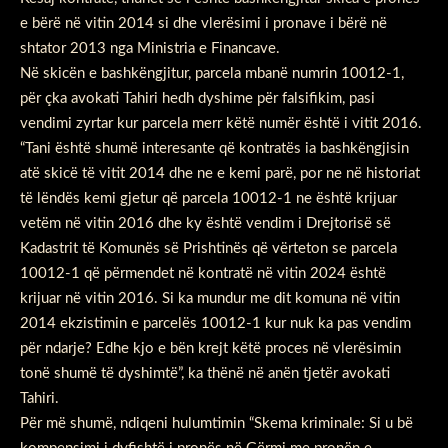
e bërë në vitin 2014 si dhe vlerësimi i pronave i bërë në
shtator 2013 nga Ministria e Financave.
Në skicën e bashkëngjitur, parcela mbanë numrin 10012-1,
për çka avokati Tahiri hedh dyshime për falsifikim, pasi
vendimi zyrtar kur parcela merr këtë numër është i vitit 2016.
“Tani është shumë interesante që kontratës ia bashkëngjisin
atë skicë të vitit 2014 dhe ne e kemi parë, por ne në historiat
të lëndës kemi gjetur që parcela 10012-1 ne është krijuar
vetëm në vitin 2016 dhe ky është vendim i Drejtorisë së
Kadastrit të Komunës së Prishtinës që vërteton se parcela
10012-1 që përmendet në kontratë në vitin 2024 është
krijuar në vitin 2016. Si ka mundur me dit komuna në vitin
2014 ekzistimin e parcelës 10012-1 kur nuk ka pas vendim
për ndarje? Edhe kjo e bën krejt këtë proces në vlerësimin
tonë shumë të dyshimtë”, ka thënë në anën tjetër avokati
Tahiri.
Për më shumë, ndiqeni hulumtimin “Skema kriminale: Si u bë