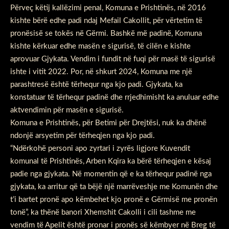
Përveç këtij kallëzimi penal, Komuna e Prishtinës, në 2016
kishte bërë edhe padi ndaj Mefail Cakollit, për vërtetim të
pronësisë se tokës në Gërmi. Bashkë më padinë, Komuna
kishte kërkuar edhe masën e sigurisë, të cilën e kishte
aprovuar Gjykata. Vendim i fundit në fuqi për masë të sigurisë
ishte i vitit 2022. Por, në shkurt 2024, Komuna me një
parashtresë është tërhequr nga kjo padi. Gjykata, ka
konstatuar të tërhequr padinë dhe rrjedhimisht ka anuluar edhe
aktvendimin për masën e sigurisë.
Komuna e Prishtinës, për Betimi për Drejtësi, nuk ka dhënë
ndonjë arsyetim për tërheqjen nga kjo padi.
“Ndërkohë personi apo zyrtari i zyrës ligjore Kuvendit
komunal të Prishtinës, Arben Kqira ka bërë tërheqjen e kësaj
padie nga gjykata. Në momentin që e ka tërhequr padinë nga
gjykata, ka arritur që ta bëjë një marrëveshje me Komunën dhe
t’i bartet pronë apo këmbehet kjo pronë e Gërmisë me pronën
tonë”, ka thënë banori Xhemshit Cakolli i cili tashme me
vendim të Apelit është pronar i pronës së këmbyer në Breg të