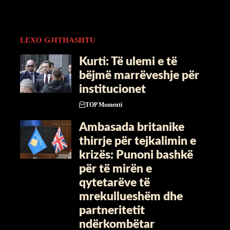
LEXO GJITHASHTU
Kurti: Të ulemi e të
bëjmë marrëveshje për
institucionet
TOP Momenti
Ambasada britanike
thirrje për tejkalimin e
krizës: Punoni bashkë
për të mirën e
qytetarëve të
mrekullueshëm dhe
partneritetit
ndërkombëtar