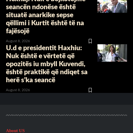
seancën ndonëse është
situatë anarkike sepse
qëllimi i Kurtit është të na
fajësojë
August 8, 2026
U.d e presidentit Haxhiu:
Nuk është e vërtetë që
opozitës iu mbyll Kuvendi,
është praktikë që ndiqet sa
herë s’ka seancë
August 8, 2026
About US