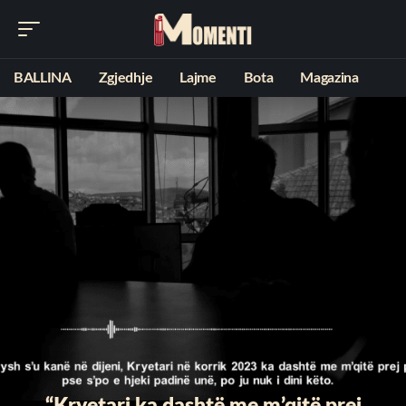
BALLINA
Zgjedhje
Lajme
Bota
Magazina
“Kryetari ka dashtë me m’qitë prej