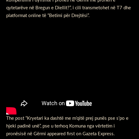
kompensimi i dyfishtë i pronës në Gërmi me pronën e
qytetarëve në Bregun e Diellit?”, i cili transmetohet në T7 dhe
platformat online të “Betimi për Drejtësi”.
The post
“Kryetari ka dashtë me m’qitë prej punës pse s’po e
hjeki padinë unë”, pse u terhoq Komuna nga vërtetim i
pronësisë në Gërmi
appeared first on
Gazeta Express
.