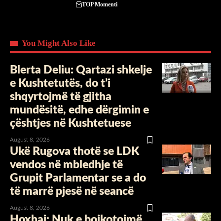
TOP Momenti
You Might Also Like
Blerta Deliu: Qartazi shkelje
e Kushtetutës, do t’i
shqyrtojmë të gjitha
mundësitë, edhe dërgimin e
çështjes në Kushtetuese
August 8, 2026
Ukë Rugova thotë se LDK
vendos në mbledhje të
Grupit Parlamentar se a do
të marrë pjesë në seancë
August 8, 2026
Hoxhaj: Nuk e bojkotojmë