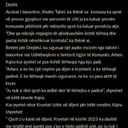
Diellit.
Avokat i banorëve, Xhafer Tahiri, ka thënë se komuna ka qenë
në proces gjyqësor me personin të cilit ja ka kaluar pronën
komunale pikërisht për mënyrën qysh ka kaluar pronësia atje.
“Dhe pa ndonjë shpjegim të qëndrueshëm është tërheq dhe
pastaj është nënshkruar kontrata”, ka thënë ai.
Betimi për Drejtësi, ka siguruar një audio-incizim nga takimi i
banorëve me Udhëheqësin e Sektorit ligjor të Komunës, Arben
Kqira kur pyetet se pse është tërhequr nga kjo padi.
“Arben, e ke bo një veprim pa dijen e kryetarit, e ke tërheqë
padinë, E ke tërheqë masën siguruese, na ke vu para aktit të
kryer.
“Ju nuk e dini qysh ka ardhë deri të tërhejka e padisë”, shprehet
në këtë bisede Kqira.
Kur pyetet nëse Kryetari ishte në dijeni për këtë vendim, Kqira
shprehet:
“ Qysh s’u kanë në dijeni, Kryetari në korrik 2023 ka dashtë
me m’qitë prej punës pse s’po e hjeki padinë unë, po ju nuk i