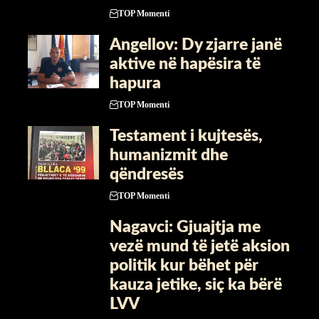
TOP Momenti
Angellov: Dy zjarre janë
aktive në hapësira të
hapura
TOP Momenti
Testament i kujtesës,
humanizmit dhe
qëndresës
TOP Momenti
Nagavci: Gjuajtja me
vezë mund të jetë aksion
politik kur bëhet për
kauza jetike, siç ka bërë
LVV