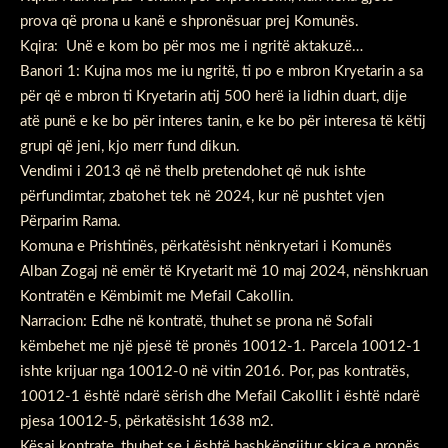
prova që prona u kanë e shpronësuar prej Komunës.
Kqira: Unë e kom bo për mos me i ngritë aktakuzë…
Banori 1: Kujna mos me iu ngritë, ti po e mbron Kryetarin a sa
për që e mbron ti Kryetarin atij 500 herë ia lidhin duart, dije
atë punë e ke bo për interes tanin, e ke bo për interesa të këtij
grupi që jeni, kjo merr fund dikun.
Vendimi i 2013 që në thelb pretendohet që nuk ishte
përfundimtar, zbatohet tek në 2024, kur në pushtet vjen
Përparim Rama.
Komuna e Prishtinës, përkatësisht nënkryetari i Komunës
Alban Zogaj në emër të Kryetarit më 10 maj 2024, nënshkruan
Kontratën e Këmbimit me Mefail Cakollin.
Narracion: Edhe në kontratë, thuhet se prona në Sofali
këmbehet me një pjesë të pronës 10012-1. Parcela 10012-1
ishte krijuar nga 10012-0 në vitin 2016. Por, pas kontratës,
10012-1 është ndarë sërish dhe Mefail Cakollit i është ndarë
pjesa 10012-5, përkatësisht 1638 m2.
Kësaj kontrate, thuhet se i është bashkëngjitur skica e pronës