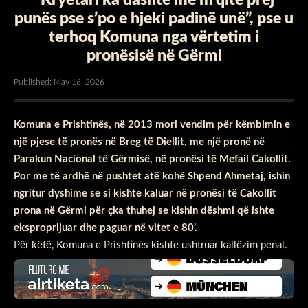
punës pse s’po e hjeki padinë unë”, pse u
terhoq Komuna nga vërtetim i
pronësisë në Gërmi
Published: May 16, 2026
Komuna e Prishtinës, në 2013 mori vendim për këmbimin e
një pjese të pronës në Breg të Diellit, me një pronë në
Parakun Nacional të Gërmisë, në pronësi të Mefail Cakollit.
Por me të ardhë në pushtet atë kohë Shpend Ahmetaj, ishin
ngritur dyshime se si kishte kaluar në pronësi të Cakollit
prona në Gërmi për çka thuhej se kishin dëshmi që ishte
eksproprijuar dhe paguar në vitet e 80’.
Për këtë, Komuna e Prishtinës kishte ushtruar kallëzim penal.