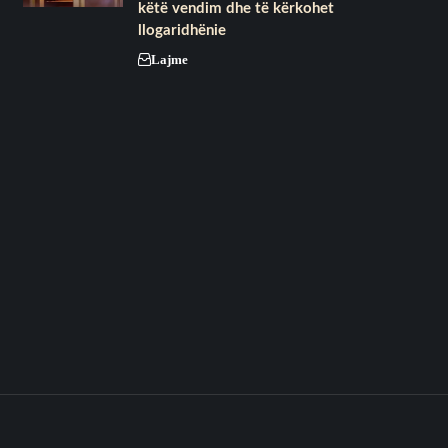
këtë vendim dhe të kërkohet
llogaridhënie
Lajme