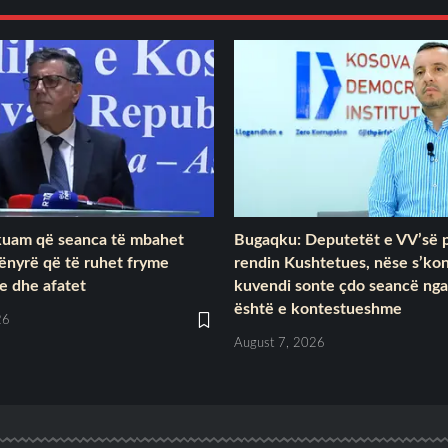
rkuam që seanca të mbahet
Bugaqku: Deputetët e VV’së p
ënyrë që të ruhet fryme
rendin Kushtetues, nëse s’ko
e dhe afatet
kuvendi sonte çdo seancë nga
është e kontestueshme
26
August 7, 2026