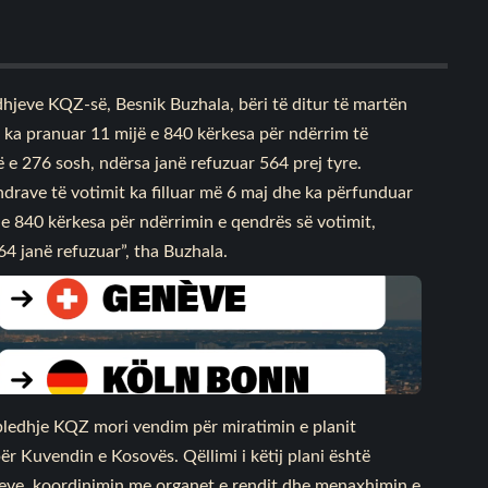
edhjeve KQZ-së, Besnik Buzhala, bëri të ditur të martën
a ka pranuar 11 mijë e 840 kërkesa për ndërrim të
ë e 276 sosh, ndërsa janë refuzuar 564 prej tyre.
drave të votimit ka filluar më 6 maj dhe ka përfunduar
 e 840 kërkesa për ndërrimin e qendrës së votimit,
4 janë refuzuar”, tha Buzhala.
mbledhje KQZ mori vendim për miratimin e planit
ër Kuvendin e Kosovës. Qëllimi i këtij plani është
jeve, koordinimin me organet e rendit dhe menaxhimin e