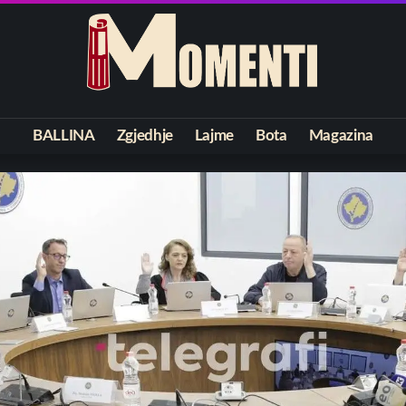
BALLINA
Zgjedhje
Lajme
Bota
Magazina