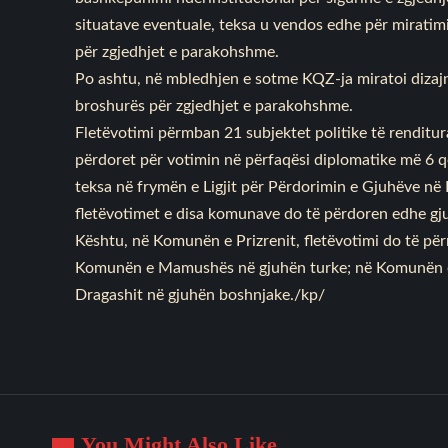
situatave eventuale, teksa u vendos edhe për miratimi
për zgjedhjet e parakohshme.
Po ashtu, në mbledhjen e sotme KQZ-ja miratoi dizajn
broshurës për zgjedhjet e parakohshme.
Fletëvotimi përmban 21 subjektet politike të renditu
përdoret për votimin në përfaqësi diplomatike më 6 
teksa në frymën e Ligjit për Përdorimin e Gjuhëve në
fletëvotimet e disa komunave do të përdoren edhe gju
Kështu, në Komunën e Prizrenit, fletëvotimi do të p
Komunën e Mamushës në gjuhën turke; në Komunën e
Dragashit në gjuhën boshnjake./kp/
You Might Also Like