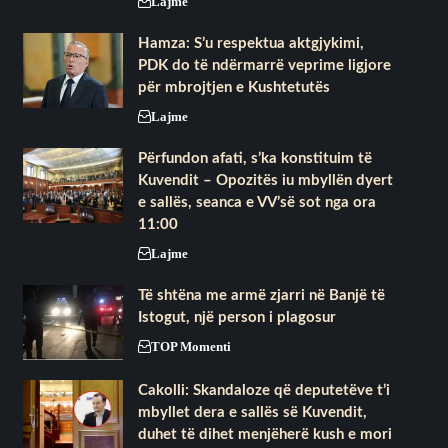
Lajme
Hamza: S’u respektua aktgjykimi,
PDK do të ndërmarrë veprime ligjore
për mbrojtjen e Kushtetutës
Lajme
Përfundon afati, s’ka konstituim të
Kuvendit – Opozitës iu mbyllën dyert
e sallës, seanca e VV’së sot nga ora
11:00
Lajme
Të shtëna me armë zjarri në Banjë të
Istogut, një person i plagosur
TOP Momenti
Cakolli: Skandaloze që deputetëve t’i
mbyllet dera e sallës së Kuvendit,
duhet të dihet menjëherë kush e mori