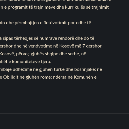
n e programit të trajnimeve dhe kurrikulës së trajnimit
in dhe përmbajtjen e fletëvotimit por edhe të
ra sipas tërheqjes së numrave rendorë dhe do të
qershor dhe në vendvotime në Kosovë më 7 qershor,
 Kosovë, përveç gjuhës shqipe dhe serbe, në
hët e komuniteteve tjera.
ërmbajë udhëzime në gjuhën turke dhe boshnjake; në
 Obiliqit në gjuhën rome; ndërsa në Komunën e