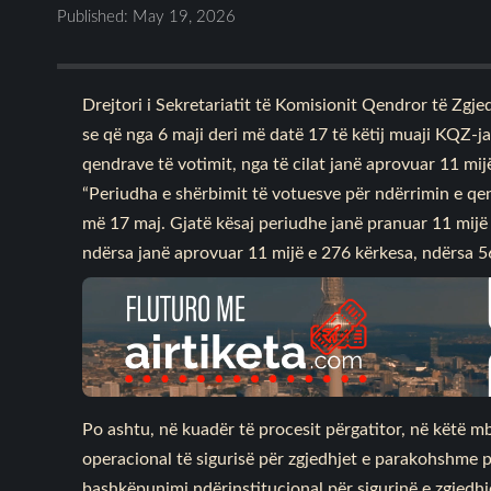
Published: May 19, 2026
Drejtori i Sekretariatit të Komisionit Qendror të Zgj
se që nga 6 maji deri më datë 17 të këtij muaji KQZ-j
qendrave të votimit, nga të cilat janë aprovuar 11 mij
“Periudha e shërbimit të votuesve për ndërrimin e qen
më 17 maj. Gjatë kësaj periudhe janë pranuar 11 mijë
ndërsa janë aprovuar 11 mijë e 276 kërkesa, ndërsa 56
Po ashtu, në kuadër të procesit përgatitor, në këtë 
operacional të sigurisë për zgjedhjet e parakohshme p
bashkëpunimi ndërinstitucional për sigurinë e zgjedh