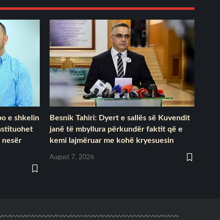
o e shkelin
Besnik Tahiri: Dyert e sallës së Kuvendit
nstituohet
janë të mbyllura përkundër faktit që e
 nesër
kemi lajmëruar me kohë kryesuesin
August 7, 2026