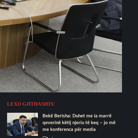
LEXO GJITHASHTU
Bekë Berisha: Duhet me ia marrë
qeverinë këtij njeriu të keq – jo më
me konferenca për media