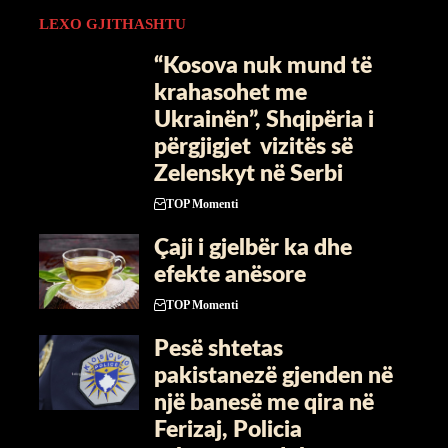
LEXO GJITHASHTU
“Kosova nuk mund të
krahasohet me
Ukrainën”, Shqipëria i
përgjigjet vizitës së
Zelenskyt në Serbi
TOP Momenti
Çaji i gjelbër ka dhe
efekte anësore
TOP Momenti
Pesë shtetas
pakistanezë gjenden në
një banesë me qira në
Ferizaj, Policia