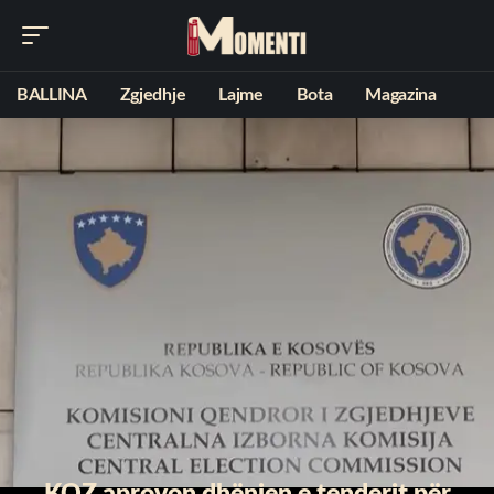
BALLINA
Zgjedhje
Lajme
Bota
Magazina
KQZ aprovon dhënien e tenderit për