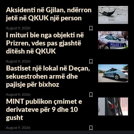
Aksidenti në Gjilan, ndërron
jetë në QKUK një person
August 9, 2026
I mituri bie nga objekti në
Prizren, vdes pas gjashtë
ditësh në QKUK
August 9, 2026
Bastiset një lokal në Deçan,
sekuestrohen armë dhe
pajisje për bixhoz
August 9, 2026
MINT publikon çmimet e
derivateve për 9 dhe 10
gusht
August 9, 2026