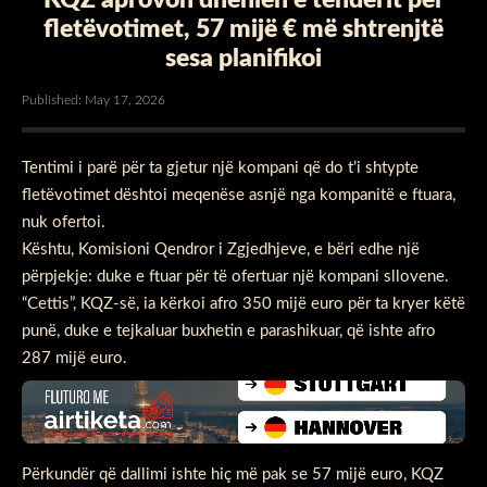
fletëvotimet, 57 mijë € më shtrenjtë
sesa planifikoi
Published: May 17, 2026
Tentimi i parë për ta gjetur një kompani që do t’i shtypte
fletëvotimet dështoi meqenëse asnjë nga kompanitë e ftuara,
nuk ofertoi.
Kështu, Komisioni Qendror i Zgjedhjeve, e bëri edhe një
përpjekje: duke e ftuar për të ofertuar një kompani sllovene.
“Cettis”, KQZ-së, ia kërkoi afro 350 mijë euro për ta kryer këtë
punë, duke e tejkaluar buxhetin e parashikuar, që ishte afro
287 mijë euro.
Përkundër që dallimi ishte hiç më pak se 57 mijë euro, KQZ