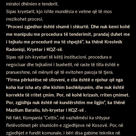
miratoi dhënien e tenderit.
Sipas kryetarit, kjo ishte mundësia e vetme që të mos
rrezikohet procesi.
“Procesi zgjedhor është shumë i shkurtë. Dhe nuk kemi kohë
me manipulu me procedura të tenderimit, prandaj duhet me
i tejkalu me procedurë ma të shpejtë”, ka thënë Kreshnik
Radoniqi, Kryetar i KQZ-së.
Sipas një ish-kryetari të këtij institucioni, procedura e
negociuar dhe tejkalimi i buxhetit, në raste të tilla është e
pranueshme, në mënyrë që të evitohen pasoja të tjera.
“Firma përkatëse në slloveni, e cila është e njohur që nga
koha kur isha aty dhe kishim bashkëpunim, dhe nuk është
korrekte të rritet çmim. Por, në kohë krizash, rriten çmimet.
Por, zgjidhja nuk është në kundërshtim me ligjin”, ka thënë
Mazllum Baraliu, Ish-kryetar i KQZ-së .
Në fakt, Kompania “Cettis”, në vazhdimësi ka shtypur
fletëvotimet për shumicën e zgjedhjeve në Kosovë. Por, në
zgjedhjet e fundit komunale, i bëri disa gabime teknike në