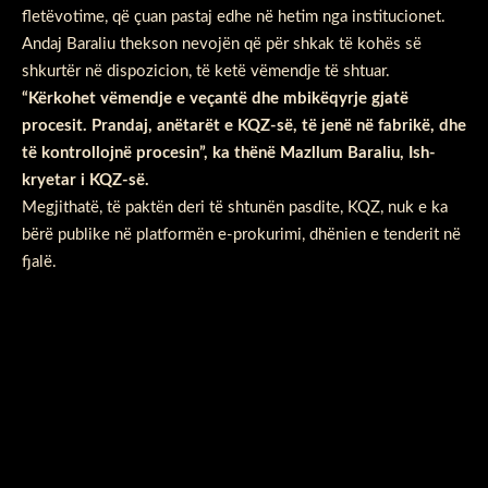
fletëvotime, që çuan pastaj edhe në hetim nga institucionet.
Andaj Baraliu thekson nevojën që për shkak të kohës së
shkurtër në dispozicion, të ketë vëmendje të shtuar.
“Kërkohet vëmendje e veçantë dhe mbikëqyrje gjatë
procesit. Prandaj, anëtarët e KQZ-së, të jenë në fabrikë, dhe
të kontrollojnë procesin”, ka thënë Mazllum Baraliu, Ish-
kryetar i KQZ-së.
Megjithatë, të paktën deri të shtunën pasdite, KQZ, nuk e ka
bërë publike në platformën e-prokurimi, dhënien e tenderit në
fjalë.