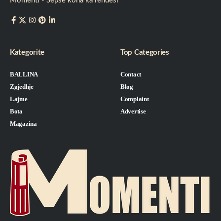
Momenti - Sepse koha ka rëndësi
Kategorite
Top Categories
BALLINA
Contact
Zgjedhje
Blog
Lajme
Complaint
Bota
Advertise
Magazina