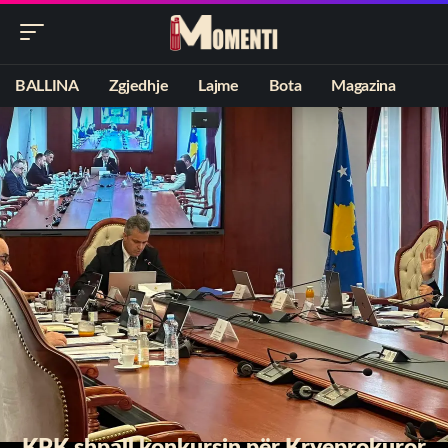
BALLINA
Zgjedhje
Lajme
Bota
Magazina
KPK shpall konkursin për Kryeprokuror