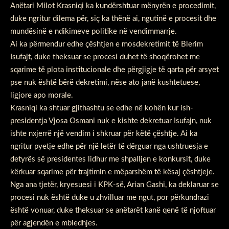
Anëtari Milot Krasniqi ka kundërshtuar mënyrën e procedimit,
duke ngritur dilema për, siç ka thënë ai, ngutinë e procesit dhe
mundësinë e ndikimeve politike në vendimmarrje.
Ai ka përmendur edhe çështjen e mosdekretimit të Blerim
Isufajt, duke theksuar se procesi duhet të shoqërohet me
sqarime të plota institucionale dhe përgjigje të qarta për arsyet
pse nuk është bërë dekretimi, nëse ato janë kushtetuese,
ligjore apo morale.
Krasniqi ka shtuar gjithashtu se edhe në kohën kur ish-
presidentja Vjosa Osmani nuk e kishte dekretuar Isufajn, nuk
ishte nxjerrë një vendim i shkruar për këtë çështje. Ai ka
ngritur pyetje edhe për një letër të dërguar nga ushtruesja e
detyrës së presidentes lidhur me shpalljen e konkursit, duke
kërkuar sqarime për trajtimin e mëparshëm të kësaj çështjeje.
Nga ana tjetër, kryesuesi i KPK-së, Arian Gashi, ka deklaruar se
procesi nuk është duke u zhvilluar me ngut, por përkundrazi
është vonuar, duke theksuar se anëtarët kanë qenë të njoftuar
për agjendën e mbledhjes.