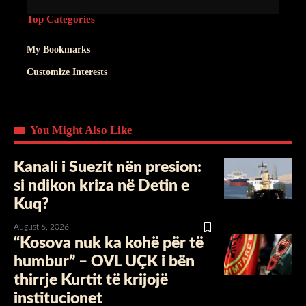
Top Categories
My Bookmarks
Customize Interests
You Might Also Like
Kanali i Suezit nën presion:
si ndikon kriza në Detin e
Kuq?
August 6, 2026
“Kosova nuk ka kohë për të
humbur” – OVL UÇK i bën
thirrje Kurtit të krijojë
institucionet