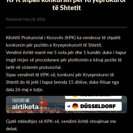
të Shtetit
Published: May 18, 2026
Këshilli Prokurorial i Kosovës (KPK) ka vendosur të shpallë
konkursin për pozitën e Kryeprokurorit të Shtetit.
Vendimi është marrë me 5 vota për dhe 1 kundër, duke i hapur
rrugë nisjes së procedurave për plotësimin e kësaj pozite të
lartë në sistemin prokurorial.
Sipas vendimit të KPK-së, konkursi për Kryeprokuror të
Shtetit do të jetë i hapur brenda 15 ditëve, duke filluar nga
data 26 maj e tutje.
Gjatë mbledhjes së KPK-së, vendimi është shoqëruar me
debat.