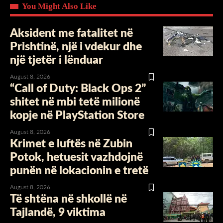
You Might Also Like
Aksident me fatalitet në
Prishtinë, një i vdekur dhe
një tjetër i lënduar
August 8, 2026
“Call of Duty: Black Ops 2”
shitet në mbi tetë milionë
kopje në PlayStation Store
August 8, 2026
Krimet e luftës në Zubin
Potok, hetuesit vazhdojnë
punën në lokacionin e tretë
August 8, 2026
Të shtëna në shkollë në
Tajlandë, 9 viktima