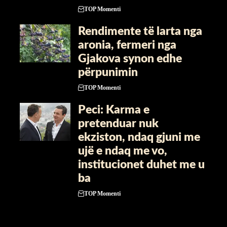
TOP Momenti
Rendimente të larta nga
aronia, fermeri nga
Gjakova synon edhe
përpunimin
TOP Momenti
Peci: Karma e
pretenduar nuk
ekziston, ndaq gjuni me
ujë e ndaq me vo,
institucionet duhet me u
ba
TOP Momenti