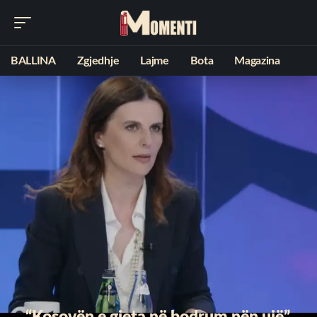
BALLINA
Zgjedhje
Lajme
Bota
Magazina
“Kosovën e gjeta në bodrum nën ujë”,