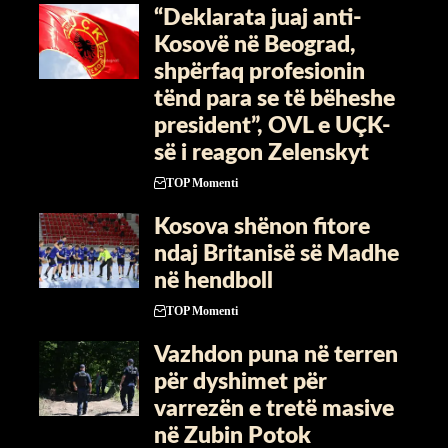
“Deklarata juaj anti-
Kosovë në Beograd,
shpërfaq profesionin
tënd para se të bëheshe
president”, OVL e UÇK-
së i reagon Zelenskyt
TOP Momenti
Kosova shënon fitore
ndaj Britanisë së Madhe
në hendboll
TOP Momenti
Vazhdon puna në terren
për dyshimet për
varrezën e tretë masive
në Zubin Potok