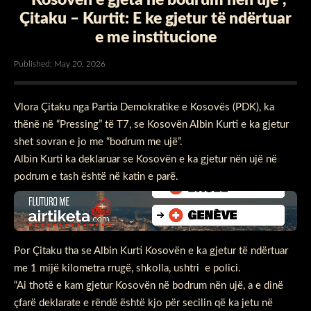
Çitaku – Kurtit: E ke gjetur të ndërtuar
e me institucione
Published: May 20, 2026
Vlora Çitaku nga Partia Demokratike e Kosovës (PDK), ka
thënë në “Pressing” të T7, se Kosovën Albin Kurti e ka gjetur
shet sovran e jo me “bodrum me ujë”.
Albin Kurti ka deklaruar se Kosovën e ka gjetur nën ujë në
podrum e tash është në katin e parë.
Por Çitaku tha se Albin Kurti Kosovën e ka gjetur të ndërtuar
me 1 mijë kilometra rrugë, shkolla, ushtri e polici.
“Ai thotë e kam gjetur Kosovën në bodrum nën ujë, a e dinë
çfarë deklarate e rëndë është kjo për secilin që ka jetu në