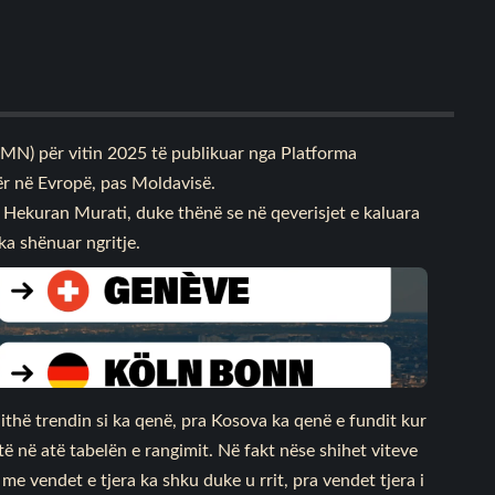
MN) për vitin 2025 të publikuar nga Platforma
ër në Evropë, pas Moldavisë.
e Hekuran Murati, duke thënë se në qeverisjet e kaluara
ka shënuar ngritje.
gjithë trendin si ka qenë, pra Kosova ka qenë e fundit kur
ë në atë tabelën e rangimit. Në fakt nëse shihet viteve
me vendet e tjera ka shku duke u rrit, pra vendet tjera i