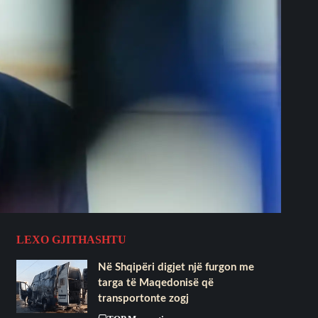
LEXO GJITHASHTU
Në Shqipëri digjet një furgon me
targa të Maqedonisë që
transportonte zogj