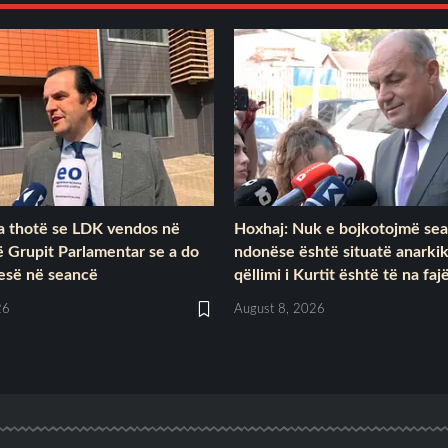
 thotë se LDK vendos në
Hoxhaj: Nuk e bojkotojmë se
ë Grupit Parlamentar se a do
ndonëse është situatë anarki
jesë në seancë
qëllimi i Kurtit është të na faj
26
August 8, 2026