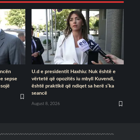
ancën
U.d e presidentit Haxhiu: Nuk është e
ke sepse
vërtetë që opozitës iu mbyll Kuvendi,
ësojë
është praktikë që ndiqet sa herë s’ka
seancë
August 8, 2026