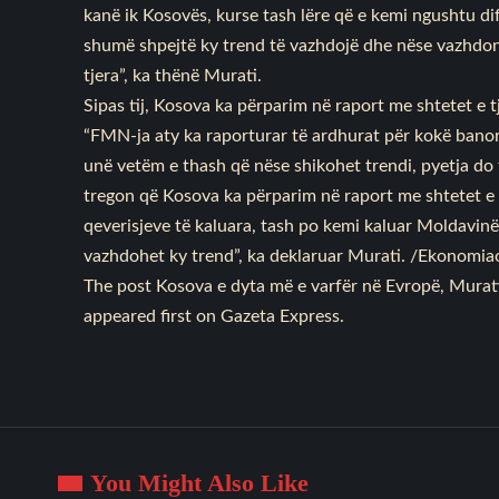
kanë ik Kosovës, kurse tash lëre që e kemi ngushtu d
shumë shpejtë ky trend të vazhdojë dhe nëse vazhdon 
tjera”, ka thënë Murati.
Sipas tij, Kosova ka përparim në raport me shtetet e t
“FMN-ja aty ka raporturar të ardhurat për kokë banor
unë vetëm e thash që nëse shikohet trendi, pyetja do
tregon që Kosova ka përparim në raport me shtetet e t
qeverisjeve të kaluara, tash po kemi kaluar Moldavinë
vazhdohet ky trend”, ka deklaruar Murati. /Ekonomia
The post
Kosova e dyta më e varfër në Evropë, Murati:
appeared first on
Gazeta Express
.
You Might Also Like