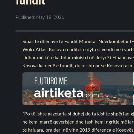
fundit
Published: May 18, 2026
Sipas të dhënave të Fondit Monetar Ndërkombëtar (F
WolrdAtlas, Kosova renditet e dyta si vendi më i varf
Lidhur më këtë ka folur ministri në detyrë i Financav
Kosova ka qenë e fundit, duke shtuar se Kosova tash 
“Po të ishte gazetaria si duhej do ta kishte shpërfaq 
ne kemi marrë qeverisjen dhe tash kemi ngritje më lart
të kaluara, pra deri në vitin 2019 diferenca e Kosovës 