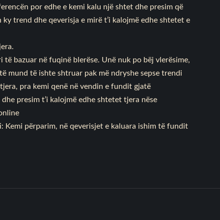
iferencën por edhe e kemi kalu një shtet dhe presim që
ky trend dhe qeverisja e mirë t’i kalojmë edhe shtetet e
jera.
i të bazuar në fuqinë blerëse. Unë nuk po bëj vlerësime,
 të mund të ishte shtruar pak më ndryshe sepse trendi
jera, pra kemi qenë në vendin e fundit gjatë
 dhe presim t’i kalojmë edhe shtetet tjera nëse
online
 Kemi përparim, në qeverisjet e kaluara ishim të fundit