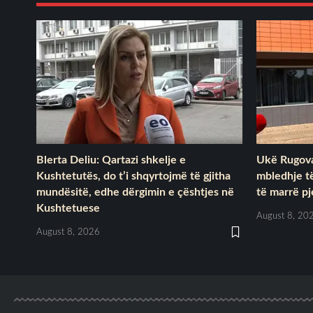
Blerta Deliu: Qartazi shkelje e
Ukë Rugova
Kushtetutës, do t’i shqyrtojmë të gjitha
mbledhje t
mundësitë, edhe dërgimin e çështjes në
të marrë p
Kushtetuese
August 8, 20
August 8, 2026