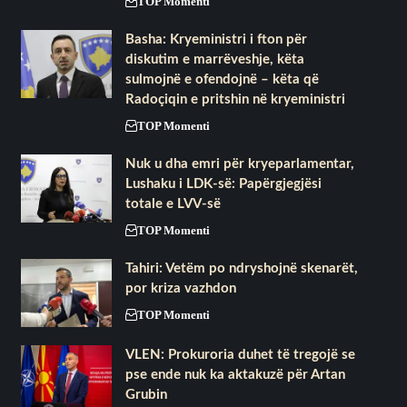
TOP Momenti
Basha: Kryeministri i fton për
diskutim e marrëveshje, këta
sulmojnë e ofendojnë – këta që
Radoçiqin e pritshin në kryeministri
TOP Momenti
Nuk u dha emri për kryeparlamentar,
Lushaku i LDK-së: Papërgjegjësi
totale e LVV-së
TOP Momenti
Tahiri: Vetëm po ndryshojnë skenarët,
por kriza vazhdon
TOP Momenti
VLEN: Prokuroria duhet të tregojë se
pse ende nuk ka aktakuzë për Artan
Grubin