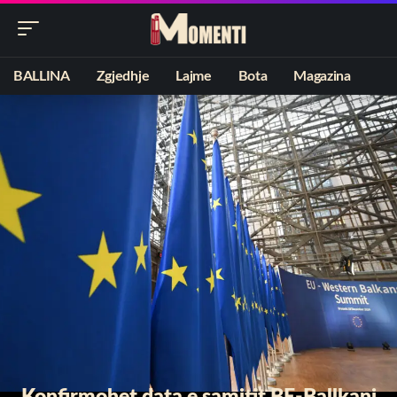
BALLINA
Zgjedhje
Lajme
Bota
Magazina
Konfirmohet data e samitit BE-Ballkani