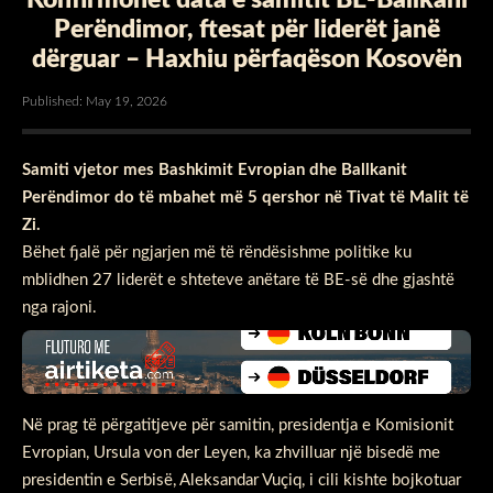
Perëndimor, ftesat për liderët janë
dërguar – Haxhiu përfaqëson Kosovën
Published: May 19, 2026
Samiti vjetor mes Bashkimit Evropian dhe Ballkanit
Perëndimor do të mbahet më 5 qershor në Tivat të Malit të
Zi.
Bëhet fjalë për ngjarjen më të rëndësishme politike ku
mblidhen 27 liderët e shteteve anëtare të BE-së dhe gjashtë
nga rajoni.
Në prag të përgatitjeve për samitin, presidentja e Komisionit
Evropian, Ursula von der Leyen, ka zhvilluar një bisedë me
presidentin e Serbisë, Aleksandar Vuçiq, i cili kishte bojkotuar