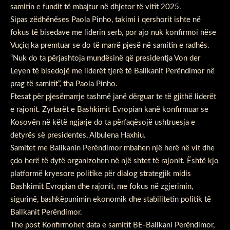
samitin e fundit të mbajtur në dhjetor të vitit 2025.
Sipas zëdhënëses Paola Pinho, takimi i qershorit ishte në
fokus të bisedave me liderin serb, por ajo nuk konfirmoi nëse
Vuçiq ka premtuar se do të marrë pjesë në samitin e radhës.
“Nuk do ta përjashtoja mundësinë që presidentja Von der
Leyen të bisedojë me liderët tjerë të Ballkanit Perëndimor në
prag të samitit”, tha Paola Pinho.
Ftesat për pjesëmarrje tashmë janë dërguar te të gjithë liderët
e rajonit. Zyrtarët e Bashkimit Evropian kanë konfirmuar se
Kosovën në këtë ngjarje do ta përfaqësojë ushtruesja e
detyrës së presidentes, Albulena Haxhiu.
Samitet me Ballkanin Perëndimor mbahen një herë në vit dhe
çdo herë të dytë organizohen në një shtet të rajonit. Është kjo
platformë kryesore politike për dialog strategjik midis
Bashkimit Evropian dhe rajonit, me fokus në zgjerimin,
sigurinë, bashkëpunimin ekonomik dhe stabilitetin politik të
Ballkanit Perëndimor.
The post
Konfirmohet data e samitit BE-Ballkani Perëndimor,