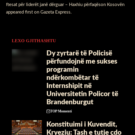
ftesat për liderët janë dërguar – Haxhiu përfaqëson Kosovën
appeared first on
Gazeta Express
.
LEXO GJITHASHTU
Dy zyrtarë të Policisë
përfundojnë me sukses
programin
ndërkombëtar të
Internshipit në
Universitetin Policor të
Brandenburgut
TOP Momenti
​Konstituimi i Kuvendit,
Kryeziu: Tash e tutje çdo