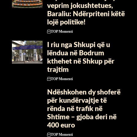
veprim jokushtetues,
Baraliu: Ndërpriteni këtë
lojë politike!
TOP Momenti
I riu nga Shkupi që u
lëndua në Bodrum
kthehet në Shkup për
trajtim
TOP Momenti
Ndëshkohen dy shoferë
për kundërvajtje të
rënda në trafik në
Shtime – gjoba deri në
400 euro
TOP Momenti