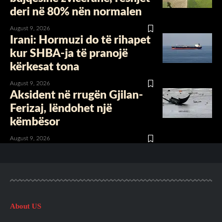
deri në 80% nën normalen
August 9, 2026
Irani: Hormuzi do të rihapet
kur SHBA-ja të pranojë
kërkesat tona
August 9, 2026
Aksident në rrugën Gjilan-
Ferizaj, lëndohet një
këmbësor
August 9, 2026
About US