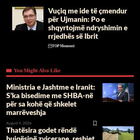
​Vuçiq me ide të çmendur
për Ujmanin: Po e
shqyrtojmë ndryshimin e
rrjedhës së Ibrit
TOP Momenti
You Might Also Like
Ministria e Jashtme e Iranit:
S’ka bisedime me SHBA-në
për sa kohë që shkelet
marrëveshja
August 9, 2026
Thatësira godet rëndë
bujqësinë zvicerane, reshjet