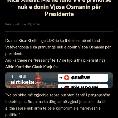
nuk e donin Vjosa Osmanin për
Presidente
Published: May 19, 2026
Doarsa Kica-Xhelili nga LDK-ja ka thënë se më në fund
Vetëvendosja e ka pranuar që nuk e donin Vjsoa Osmanin për
presidente.
Ajo ka thënë në “Pressing” të T7 se kjo u tha pikërisht nga
Albin Kurti dhe Glauk Konjufca.
“Ne po shkojmë zgjedhje sepse pushteti është i pangopshëm
fatketëqisht. Sot ai na ka dërguar në zgjedhje sepse i do të
gjitha sepse nuk arrin të bëjë kompromis e marrëveshje
politike”.