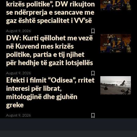
krizës politike”, DW rikujton
se ndërprerja e seancave me
gaz është specialitet i VV’së
August 9, 2026
DW: Kurti qëllohet me vezë
në Kuvend mes krizës
politike, partia e tij njihet
për hedhje të gazit lotsjellës
August 9, 2026
Efekti i filmit “Odisea”, rritet
interesi për librat,
mitologjinë dhe gjuhën
greke
August 9, 2026