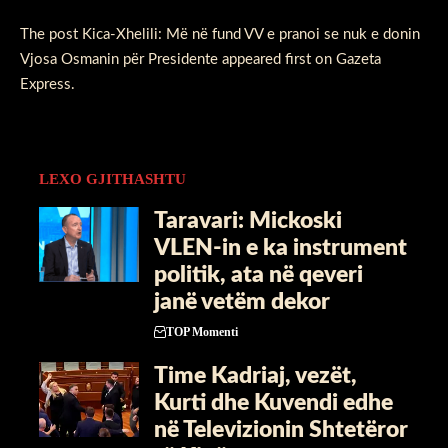
The post
Kica-Xhelili: Më në fund VV e pranoi se nuk e donin
Vjosa Osmanin për Presidente
appeared first on
Gazeta
Express
.
LEXO GJITHASHTU
Taravari: Mickoski
VLEN-in e ka instrument
politik, ata në qeveri
janë vetëm dekor
TOP Momenti
Time Kadriaj, vezët,
Kurti dhe Kuvendi edhe
në Televizionin Shtetëror