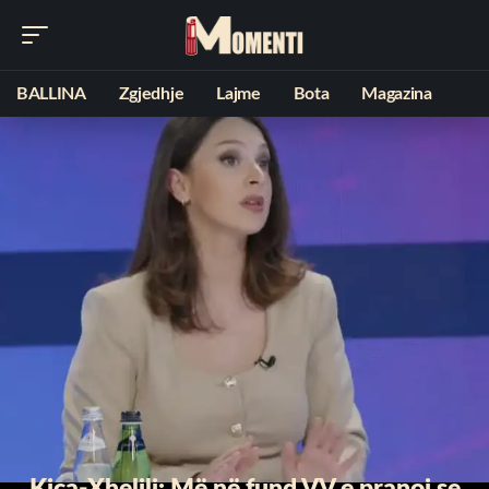
BALLINA
Zgjedhje
Lajme
Bota
Magazina
Kica-Xhelili: Më në fund VV e pranoi se