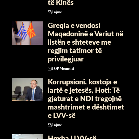
të Kinës
Lajme
Greqia e vendosi
Maqedoninë e Veriut në
listën e shteteve me
regjim tatimor të
privilegjuar
TOP Momenti
Korrupsioni, kostoja e
lartë e jetesës, Hoti: Të
gjeturat e NDI tregojnë
mashtrimet e dështimet
e LVV-së
Lajme
Hoxha i LVV-së