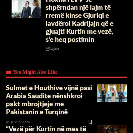
shpërndan një lajm të
rremë kinse Gjuriqi e
lavdëroi Kadrijajn që e
gjuajti Kurtin me vezë,
s’e heq postimin
Lajme
You Might Also Like
Sulmet e Houthive vijnë pasi
Arabia Saudite nënshkroi
pakt mbrojtjeje me
Pakistanin e Turqinë
August 9, 2026
“Vezë për Kurtin në mes të