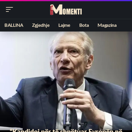
BALLINA
Zgjedhje
Lajme
Bota
Magazina
“Kandidoj për të shpëtuar Evropën në