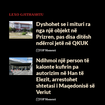
LEXO GJITHASHTU
Dyshohet se i mituri ra
nga një objekt në
Prizren, pas disa ditësh
ndërroi jetë në QKUK
TOP Momenti
Ndihmoi një person të
kalonte kufirin pa
autorizim në Han të
Elezit, arrestohet
shtetasi i Maqedonisë së
Veriut
TOP Momenti