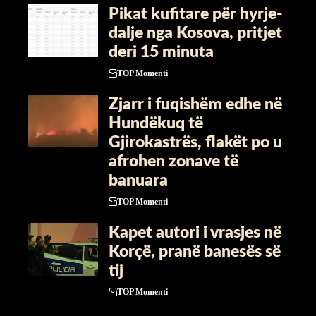
​Pikat kufitare për hyrje-
dalje nga Kosova, pritjet
deri 15 minuta
TOP Momenti
Zjarr i fuqishëm edhe në
Hundëkuq të
Gjirokastrës, flakët po u
afrohen zonave të
banuara
TOP Momenti
Kapet autori i vrasjes në
Korçë, pranë banesës së
tij
TOP Momenti