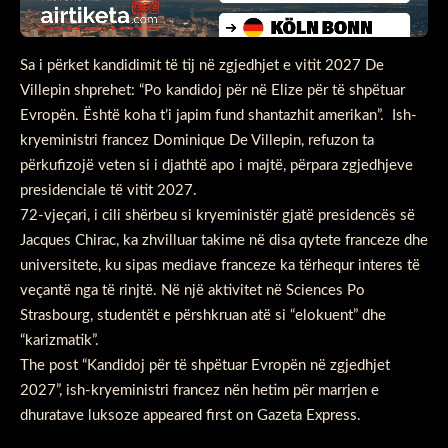
Sa i përket kandidimit të tij në zgjedhjet e vitit 2027 De
Villepin shprehet: “Po kandidoj për në Elize për të shpëtuar
Evropën. Është koha t’i japim fund shantazhit amerikan”. Ish-
kryeministri francez Dominique De Villepin, refuzon ta
përkufizojë veten si i djathtë apo i majtë, përpara zgjedhjeve
presidenciale të vitit 2027.
72-vjeçari, i cili shërbeu si kryeministër gjatë presidencës së
Jacques Chirac, ka zhvilluar takime në disa qytete franceze dhe
universitete, ku sipas mediave franceze ka tërhequr interes të
veçantë nga të rinjtë. Në një aktivitet në Sciences Po
Strasbourg, studentët e përshkruan atë si “elokuent” dhe
“karizmatik”.
The post
“Kandidoj për të shpëtuar Evropën në zgjedhjet
2027”, ish-kryeministri francez nën hetim për marrjen e
dhuratave luksoze
appeared first on
Gazeta Express
.