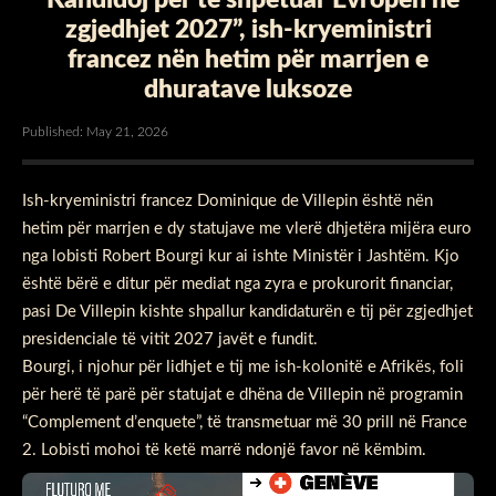
zgjedhjet 2027”, ish-kryeministri
francez nën hetim për marrjen e
dhuratave luksoze
Published: May 21, 2026
Ish-kryeministri francez Dominique de Villepin është nën
hetim për marrjen e dy statujave me vlerë dhjetëra mijëra euro
nga lobisti Robert Bourgi kur ai ishte Ministër i Jashtëm. Kjo
është bërë e ditur për mediat nga zyra e prokurorit financiar,
pasi De Villepin kishte shpallur kandidaturën e tij për zgjedhjet
presidenciale të vitit 2027 javët e fundit.
Bourgi, i njohur për lidhjet e tij me ish-kolonitë e Afrikës, foli
për herë të parë për statujat e dhëna de Villepin në programin
“Complement d’enquete”, të transmetuar më 30 prill në France
2. Lobisti mohoi të ketë marrë ndonjë favor në këmbim.