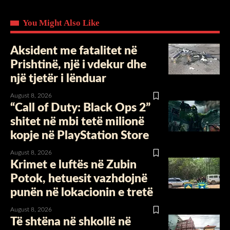
You Might Also Like
Aksident me fatalitet në
Prishtinë, një i vdekur dhe
një tjetër i lënduar
August 8, 2026
“Call of Duty: Black Ops 2”
shitet në mbi tetë milionë
kopje në PlayStation Store
August 8, 2026
Krimet e luftës në Zubin
Potok, hetuesit vazhdojnë
punën në lokacionin e tretë
August 8, 2026
Të shtëna në shkollë në