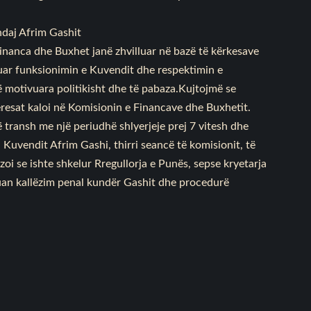
ndaj Afrim Gashit
inanca dhe Buxhet janë zhvilluar në bazë të kërkesave
ruar funksionimin e Kuvendit dhe respektimin e
ë motivuara politikisht dhe të pabaza.Kujtojmë se
teresat kaloi në Komisionin e Financave dhe Buxhetit.
ë transh me një periudhë shlyerjeje prej 7 vitesh dhe
 Kuvendit Afrim Gashi, thirri seancë të komisionit, të
oi se ishte shkelur Rregullorja e Punës, sepse kryetarja
uan kallëzim penal kundër Gashit dhe procedurë