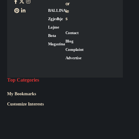
or
BALLINA
ie
s
Zgjedhje
Lajme
Contact
Bota
Blog
Magazina
Complaint
Advertise
Top Categories
My Bookmarks
Customize Interests