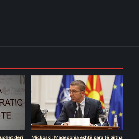
tuohet deri
Mickoski: Maqedonia është para të gjitha