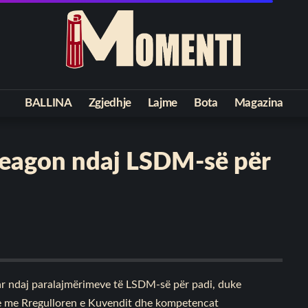
BALLINA
Zgjedhje
Lajme
Bota
Magazina
 reagon ndaj LSDM-së për
uar ndaj paralajmërimeve të LSDM-së për padi, duke
hje me Rregulloren e Kuvendit dhe kompetencat