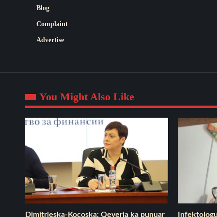
Blog
Complaint
Advertise
You Might Also Like
Dimitrieska-Koçoska: Qeveria ka punuar
​Infektolog