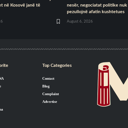
tet në Kosovë janë të
nesër, negociatat politike nuk
pezullojnë afatin kushtetues
26
August 6, 2026
rite
Top Categories
NA
Contact
e
Blog
Complaint
Advertise
na