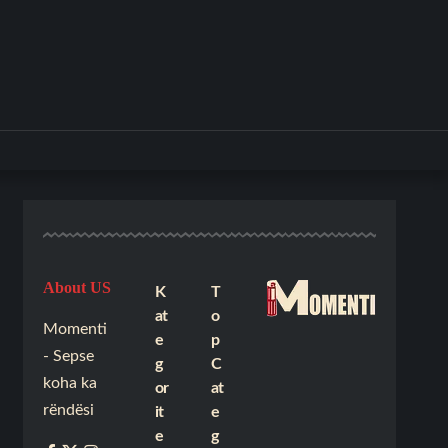
About US
K
T
at
o
Momenti
e
p
- Sepse
g
C
koha ka
or
at
rëndësi
it
e
e
g