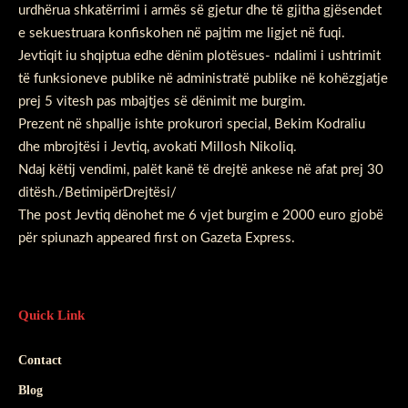
urdhërua shkatërrimi i armës së gjetur dhe të gjitha gjësendet
e sekuestruara konfiskohen në pajtim me ligjet në fuqi.
Jevtiqit iu shqiptua edhe dënim plotësues- ndalimi i ushtrimit
të funksioneve publike në administratë publike në kohëzgjatje
prej 5 vitesh pas mbajtjes së dënimit me burgim.
Prezent në shpallje ishte prokurori special, Bekim Kodraliu
dhe mbrojtësi i Jevtiq, avokati Millosh Nikoliq.
Ndaj këtij vendimi, palët kanë të drejtë ankese në afat prej 30
ditësh./BetimipërDrejtësi/
The post
Jevtiq dënohet me 6 vjet burgim e 2000 euro gjobë
për spiunazh
appeared first on
Gazeta Express
.
Quick Link
Contact
Blog