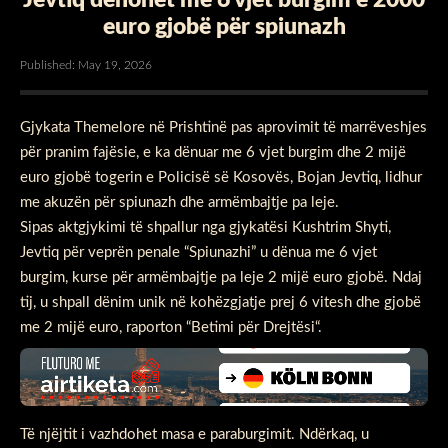
euro gjobë për spiunazh
Published: May 19, 2026
Gjykata Themelore në Prishtinë pas aprovimit të marrëveshjes
për pranim fajësie, e ka dënuar me 6 vjet burgim dhe 2 mijë
euro gjobë togerin e Policisë së Kosovës, Bojan Jevtiq, lidhur
me akuzën për spiunazh dhe armëmbajtje pa leje.
Sipas aktgjykimi të shpallur nga gjykatësi Kushtrim Shyti,
Jevtiq për veprën penale “Spiunazhi” u dënua me 6 vjet
burgim, kurse për armëmbajtje pa leje 2 mijë euro gjobë. Ndaj
tij, u shpall dënim unik në kohëzgjatje prej 6 vitesh dhe gjobë
me 2 mijë euro, raporton “Betimi për Drejtësi“.
Të njëjtit i vazhdohet masa e paraburgimit. Ndërkaq, u