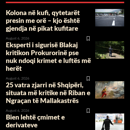
Kolona në kufi, qytetarët
presin me orë – kjo është
gjendja në pikat kufitare
August 6, 2026
Eksperti i sigurisë Blakaj
kritikon Prokurorinë pse
nuk ndoqi krimet e luftës më
herët
August 6, 2026
25 vatra zjarri në Shqipëri,
situata më kritike në Riban e
Ngraçan të Mallakastrës
August 6, 2026
Bien lehtë çmimet e
derivateve