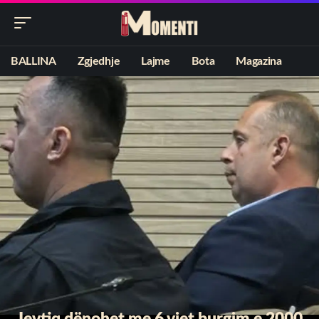
BALLINA
Zgjedhje
Lajme
Bota
Magazina
Jevtiq dënohet me 6 vjet burgim e 2000