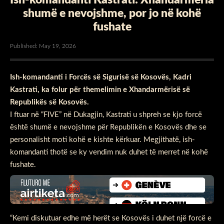
shumë e nevojshme, por jo në kohë
fushate
Published: May 19, 2026
Ish-komandanti i Forcës së Sigurisë së Kosovës, Kadri
Kastrati, ka folur për themelimin e Xhandarmërisë së
Republikës së Kosovës.
I ftuar në “FIVE” në Dukagjin, Kastrati u shpreh se kjo forcë
është shumë e nevojshme për Republikën e Kosovës dhe se
personalisht moti kohë e kishte kërkuar. Megjithatë, ish-
komandanti thotë se ky vendim nuk duhet të merret në kohë
fushate.
“Kemi diskutuar edhe më herët se Kosovës i duhet një forcë e