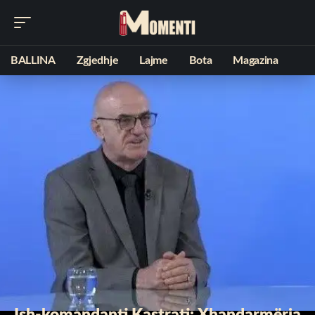
BALLINA
Zgjedhje
Lajme
Bota
Magazina
Ish-komandanti Kastrati: Xhandarmëria