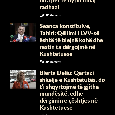
ulta për të dytin muaj
radhazi
TOP Momenti
Seanca konstituive,
Tahiri: Qëllimi i LVV-së
është të blejnë kohë dhe
rastin ta dërgojmë në
Kushtetuese
TOP Momenti
Blerta Deliu: Qartazi
shkelje e Kushtetutës, do
t’i shqyrtojmë të gjitha
mundësitë, edhe
dërgimin e çështjes në
Kushtetuese