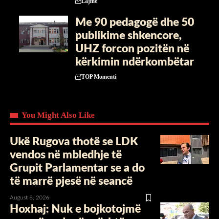
Lajme
Me 90 pedagogë dhe 50
publikime shkencore,
UHZ forcon pozitën në
kërkimin ndërkombëtar
TOP Momenti
You Might Also Like
Ukë Rugova thotë se LDK
vendos në mbledhje të
Grupit Parlamentar se a do
të marrë pjesë në seancë
August 8, 2026
Hoxhaj: Nuk e bojkotojmë