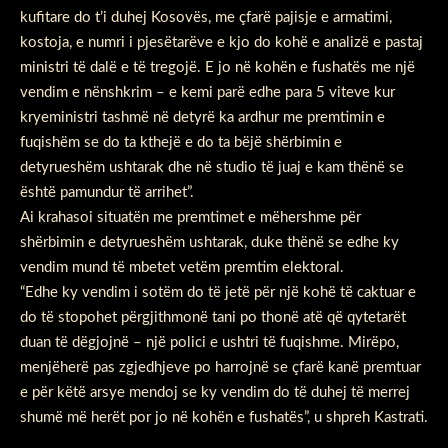
kufitare do t’i duhej Kosovës, me çfarë pajisje e armatimi,
kostoja, e numri i pjesëtarëve e kjo do kohë e analizë e pastaj
ministri të dalë e të tregojë. E jo në kohën e fushatës me një
vendim e nënshkrim – e kemi parë edhe para 5 viteve kur
kryeministri tashmë në detyrë ka ardhur me premtimin e
fuqishëm se do ta kthejë e do ta bëjë shërbimin e
detyrueshëm ushtarak dhe në studio të juaj e kam thënë se
është pamundur të arrihet”.
Ai krahasoi situatën me premtimet e mëhershme për
shërbimin e detyrueshëm ushtarak, duke thënë se edhe ky
vendim mund të mbetet vetëm premtim elektoral.
“Edhe ky vendim i sotëm do të jetë për një kohë të caktuar e
do të stopohet përgjithmonë tani po thonë atë që qytetarët
duan të dëgjojnë – një polici e ushtri të fuqishme. Mirëpo,
menjëherë pas zgjedhjeve po harrojnë se çfarë kanë premtuar
e për këtë arsye mendoj se ky vendim do të duhej të merrej
shumë më herët por jo në kohën e fushatës”, u shpreh Kastrati.