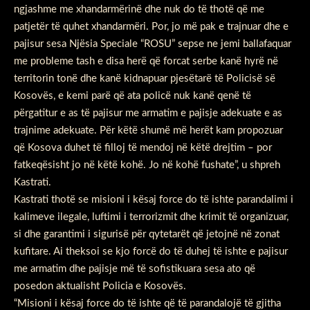
ngjashme me xhandarmërinë dhe nuk do të thotë që me
patjetër të quhet xhandarmëri. Por, jo më pak e trajnuar dhe e
pajisur sesa Njësia Speciale “ROSU” sepse ne jemi ballafaquar
me probleme tash e disa herë që forcat serbe kanë hyrë në
territorin tonë dhe kanë kidnapuar pjesëtarë të Policisë së
Kosovës, e kemi parë që ata policë nuk kanë qenë të
përgatitur e as të pajisur me armatim e pajisje adekuate e as
trajnime adekuate. Për këtë shumë më herët kam propozuar
që Kosova duhet të filloj të mendoj në këtë drejtim – por
fatkeqësisht jo në këtë kohë. Jo në kohë fushate”, u shpreh
Kastrati.
Kastrati thotë se misioni i kësaj force do të ishte parandalimi i
kalimeve ilegale, luftimi i terrorizmit dhe krimit të organizuar,
si dhe garantimi i sigurisë për qytetarët që jetojnë në zonat
kufitare. Ai theksoi se kjo forcë do të duhej të ishte e pajisur
me armatim dhe pajisje më të sofistikuara sesa ato që
posedon aktualisht Policia e Kosovës.
“Misioni i kësaj force do të ishte që të parandalojë të gjitha