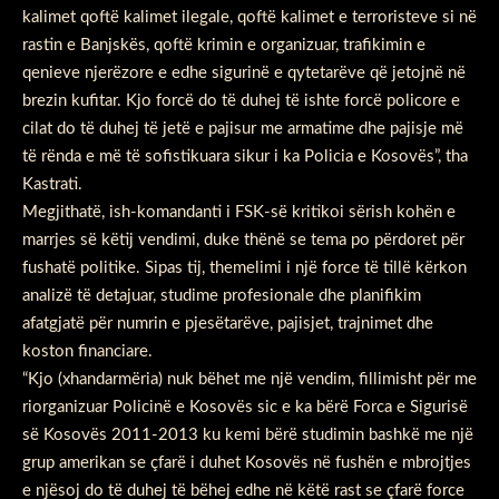
kalimet qoftë kalimet ilegale, qoftë kalimet e terroristeve si në
rastin e Banjskës, qoftë krimin e organizuar, trafikimin e
qenieve njerëzore e edhe sigurinë e qytetarëve që jetojnë në
brezin kufitar. Kjo forcë do të duhej të ishte forcë policore e
cilat do të duhej të jetë e pajisur me armatime dhe pajisje më
të rënda e më të sofistikuara sikur i ka Policia e Kosovës”, tha
Kastrati.
Megjithatë, ish-komandanti i FSK-së kritikoi sërish kohën e
marrjes së këtij vendimi, duke thënë se tema po përdoret për
fushatë politike. Sipas tij, themelimi i një force të tillë kërkon
analizë të detajuar, studime profesionale dhe planifikim
afatgjatë për numrin e pjesëtarëve, pajisjet, trajnimet dhe
koston financiare.
“Kjo (xhandarmëria) nuk bëhet me një vendim, fillimisht për me
riorganizuar Policinë e Kosovës sic e ka bërë Forca e Sigurisë
së Kosovës 2011-2013 ku kemi bërë studimin bashkë me një
grup amerikan se çfarë i duhet Kosovës në fushën e mbrojtjes
e njësoj do të duhej të bëhej edhe në këtë rast se çfarë force