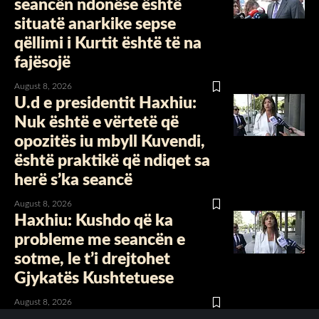
seancën ndonëse është
situatë anarkike sepse
qëllimi i Kurtit është të na
fajësojë
August 8, 2026
U.d e presidentit Haxhiu:
Nuk është e vërtetë që
opozitës iu mbyll Kuvendi,
është praktikë që ndiqet sa
herë s’ka seancë
August 8, 2026
Haxhiu: Kushdo që ka
probleme me seancën e
sotme, le t’i drejtohet
Gjykatës Kushtetuese
August 8, 2026