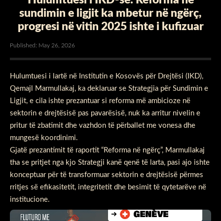
sundimin e ligjit ka mbetur në ngërç,
progresi në vitin 2025 ishte i kufizuar
Published: May 26, 2026
Hulumtuesi i lartë në Institutin e Kosovës për Drejtësi (IKD),
Qemajl Marmullakaj, ka deklaruar se Strategjia për Sundimin e
Ligjit, e cila ishte prezantuar si reforma më ambicioze në
sektorin e drejtësisë pas pavarësisë, nuk ka arritur nivelin e
pritur të zbatimit dhe vazhdon të përballet me vonesa dhe
mungesë koordinimi.
Gjatë prezantimit të raportit “Reforma në ngërç”, Marmullakaj
tha se pritjet nga kjo Strategji kanë qenë të larta, pasi ajo ishte
konceptuar për të transformuar sektorin e drejtësisë përmes
rritjes së efikasitetit, integritetit dhe besimit të qytetarëve në
institucione.