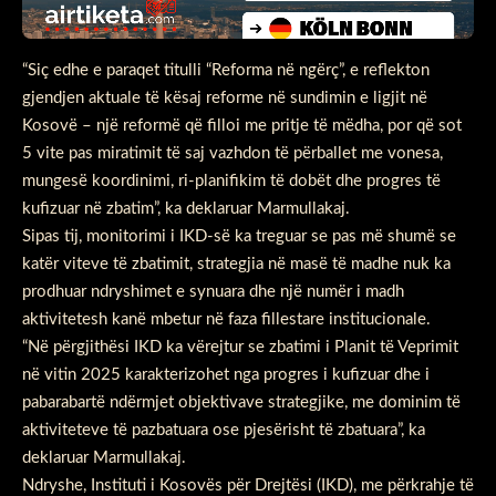
“Siç edhe e paraqet titulli “Reforma në ngërç”, e reflekton
gjendjen aktuale të kësaj reforme në sundimin e ligjit në
Kosovë – një reformë që filloi me pritje të mëdha, por që sot
5 vite pas miratimit të saj vazhdon të përballet me vonesa,
mungesë koordinimi, ri-planifikim të dobët dhe progres të
kufizuar në zbatim”, ka deklaruar Marmullakaj.
Sipas tij, monitorimi i IKD-së ka treguar se pas më shumë se
katër viteve të zbatimit, strategjia në masë të madhe nuk ka
prodhuar ndryshimet e synuara dhe një numër i madh
aktivitetesh kanë mbetur në faza fillestare institucionale.
“Në përgjithësi IKD ka vërejtur se zbatimi i Planit të Veprimit
në vitin 2025 karakterizohet nga progres i kufizuar dhe i
pabarabartë ndërmjet objektivave strategjike, me dominim të
aktiviteteve të pazbatuara ose pjesërisht të zbatuara”, ka
deklaruar Marmullakaj.
Ndryshe, Instituti i Kosovës për Drejtësi (IKD), me përkrahje të