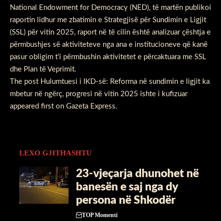
National Endowment for Democracy (NED), të martën publikoi
raportin lidhur me zbatimin e Strategjisë për Sundimin e Ligjit
(SSL) për vitin 2025, raport në të cilin është analizuar çështja e
përmbushjes së aktiviteteve nga ana e institucioneve që kanë
pasur obligim t’i përmbushin aktivitetet e përcaktuara me SSL
dhe Plan të Veprimit.
The post
Hulumtuesi i IKD-së: Reforma në sundimin e ligjit ka
mbetur në ngërç, progresi në vitin 2025 ishte i kufizuar
appeared first on
Gazeta Express
.
LEXO GJITHASHTU
23-vjeçarja dhunohet në
banesën e saj nga dy
persona në Shkodër
TOP Momenti