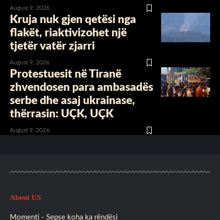
August 9, 2026
Kruja nuk gjen qetësi nga
flakët, riaktivizohet një
tjetër vatër zjarri
August 9, 2026
Protestuesit në Tiranë
zhvendosen para ambasadës
serbe dhe asaj ukrainase,
thërrasin: UÇK, UÇK
August 9, 2026
About US
Momenti - Sepse koha ka rëndësi