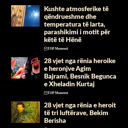
Kushte atmosferike të
qëndrueshme dhe
temperatura të larta,
parashikimi i motit për
këtë të Hënë
TOP Momenti
​28 vjet nga rënia heroike
e heronjve Agim
Bajrami, Besnik Begunca
e Xheladin Kurtaj
TOP Momenti
​28 vjet nga rënia e heroit
të tri luftërave, Bekim
Berisha