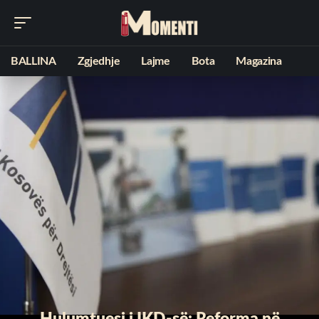
BALLINA
Zgjedhje
Lajme
Bota
Magazina
Hulumtuesi i IKD-së: Reforma në