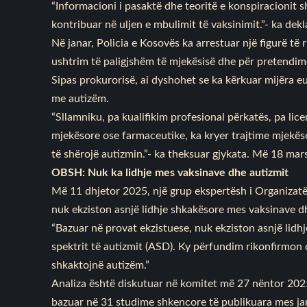
“Informacioni i pasaktë dhe teoritë e konspiracionit sh
kontribuar në uljen e mbulimit të vaksinimit.”- ka de
Në janar, Policia e Kosovës ka
arrestuar
një figurë të 
ushtrim të paligjshëm të mjekësisë dhe për pretendime
Sipas prokurorisë, ai dyshohet se ka kërkuar mijëra eu
me autizëm.
“Sllamniku, pa kualifikim profesional përkatës, pa lice
mjekësore ose farmaceutike, ka kryer trajtime mjekë
të shërojë autizmin.”- ka theksuar gjykata. Më 18 mars
OBSH: Nuk ka lidhje mes vaksinave dhe autizmit
Më 11 dhjetor 2025, një grup ekspertësh i Organizat
nuk ekziston asnjë lidhje shkakësore mes vaksinave d
“Bazuar në provat ekzistuese, nuk ekziston asnjë lid
spektrit të autizmit (ASD). Ky përfundim rikonfirmon
shkaktojnë autizëm.”
Analiza
është diskutuar në komitet më 27 nëntor 2025
bazuar në 31 studime shkencore të publikuara mes ja