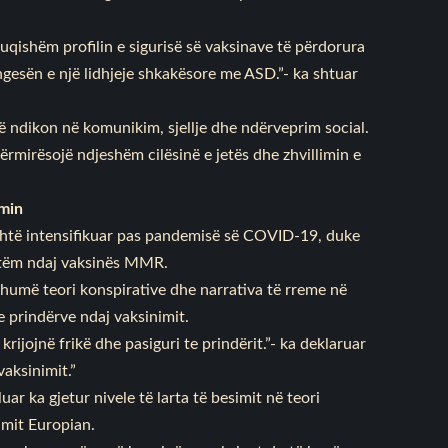
qishëm profilin e sigurisë së vaksinave të përdorura
gesën e një lidhjeje shkakësore me ASD.”- ka shtuar
ë ndikon në komunikim, sjellje dhe ndërveprim social.
rmirësojë ndjeshëm cilësinë e jetës dhe zhvillimin e
imin
shtë intensifikuar pas pandemisë së COVID-19, duke
vetëm ndaj vaksinës MMR.
 shumë teori konspirative dhe narrativa të rreme në
e prindërve ndaj vaksinimit.
rijojnë frikë dhe pasiguri te prindërit.”- ka deklaruar
aksinimit.”
uar ka gjetur nivele të larta të besimit në teori
imit Europian.