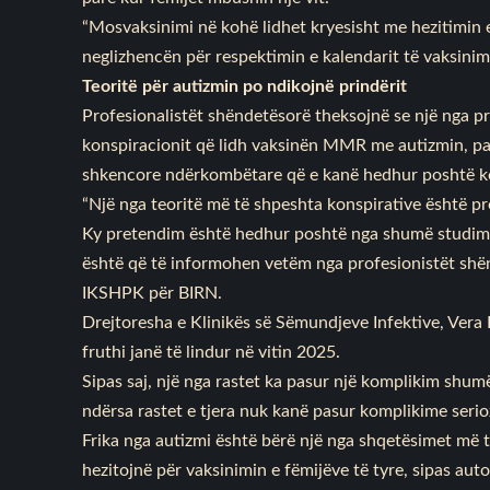
“Mosvaksinimi në kohë lidhet kryesisht me hezitimin 
neglizhencën për respektimin e kalendarit të vaksinim
Teoritë për autizmin po ndikojnë prindërit
Profesionalistët shëndetësorë theksojnë se një nga p
konspiracionit që lidh vaksinën MMR me autizmin, pa
shkencore ndërkombëtare që e kanë hedhur poshtë kë
“Një nga teoritë më të shpeshta konspirative është 
Ky pretendim është hedhur poshtë nga shumë studime
është që të informohen vetëm nga profesionistët shën
IKSHPK për BIRN.
Drejtoresha e Klinikës së Sëmundjeve Infektive, Vera 
fruthi janë të lindur në vitin 2025.
Sipas saj, një nga rastet ka pasur një komplikim shumë
ndërsa rastet e tjera nuk kanë pasur komplikime serio
Frika nga autizmi është bërë një nga shqetësimet më t
hezitojnë për vaksinimin e fëmijëve të tyre, sipas aut