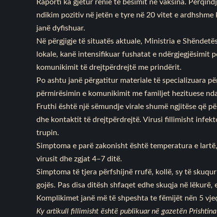
Raporti ka gjetur rënie të besimit në vaksina. Përqin
ndikim pozitiv në jetën e tyre në 20 vitet e ardhshm
janë dyfishuar.
Në përgjigje të situatës aktuale, Ministria e Shënde
lokale, kanë intensifikuar fushatat e ndërgjegjësimit p
komunikimit të drejtpërdrejtë me prindërit.
Po ashtu janë përgatitur materiale të specializuara pë
përmirësimin e komunikimit me familjet hezituese nda
Fruthi është një sëmundje virale shumë ngjitëse që pë
dhe kontaktit të drejtpërdrejtë. Virusi fillimisht inf
trupin.
Simptoma e parë zakonisht është temperatura e lartë, 
virusit dhe zgjat 4–7 ditë.
Simptoma të tjera përfshijnë rrufë, kollë, sy të skuqur
gojës. Pas disa ditësh shfaqet edhe skuqja në lëkurë, e
Komplikimet janë më të shpeshta te fëmijët nën 5 vjeç 
Ky artikull fillimisht është publikuar në gazetën Prishtina