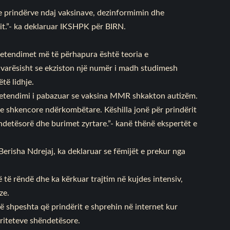
e prindërve ndaj vaksinave, dezinformimin dhe
it.”- ka deklaruar IKSHPK për BIRN.
retendimet më të përhapura është teoria e
varësisht se ekziston një numër i madh studimesh
të lidhje.
pretendimi i pabazuar se vaksina MMR shkakton autizëm.
 shkencore ndërkombëtare. Këshilla jonë për prindërit
detësorë dhe burimet zyrtare.”- kanë thënë ekspertët e
Berisha Ndrejaj, ka deklaruar se fëmijët e prekur nga
 të rëndë dhe ka kërkuar trajtim në kujdes intensiv,
ze.
ë shpeshta që prindërit e shprehin në internet kur
oriteteve shëndetësore.