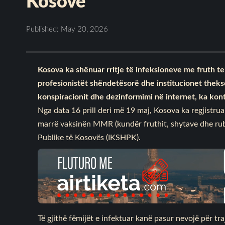
Kosovë
Published: May 20, 2026
Kosova ka shënuar rritje të infeksioneve me fruth tek
profesionistët shëndetësorë dhe institucionet theksoj
konspiracionit dhe dezinformimi në internet, ka kont
Nga data 16 prill deri më 19 maj, Kosova ka regjistruar
marrë vaksinën MMR (kundër fruthit, shytave dhe rube
Publike të Kosovës (IKSHPK).
Të gjithë fëmijët e infektuar kanë pasur nevojë për tra