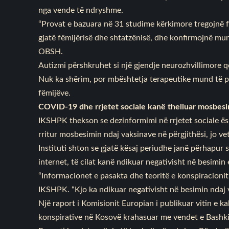
nga vende të ndryshme.
“Provat e bazuara në 31 studime kërkimore tregojnë fu
gjatë fëmijërisë dhe shtatzënisë, dhe konfirmojnë mun
OBSH.
Autizmi përshkruhet si një gjendje neurozhvillimore q
Nuk ka shërim, por mbështetja terapeutike mund të pë
fëmijëve.
COVID-19 dhe rrjetet sociale kanë thelluar mosbes
IKSHPK thekson se dezinformimi në rrjetet sociale ë
rritur mosbesimin ndaj vaksinave në përgjithësi, jo 
Instituti shton se gjatë kësaj periudhe janë përhapur
internet, të cilat kanë ndikuar negativisht në besimin 
“Informacionet e pasakta dhe teoritë e konspiracionit k
IKSHPK. “Kjo ka ndikuar negativisht në besimin ndaj v
Një
raport
i Komisionit Europian i publikuar vitin e kal
konspirative në Kosovë krahasuar me vendet e Bashk