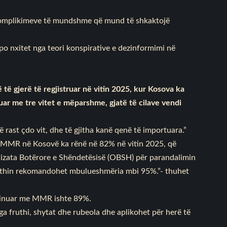
ë komplikimeve të mundshme që mund të shkaktojë
e po nxitet nga teori konspirative e dezinformimi në
ë të gjerë të regjistruar në vitin 2025, kur Kosova ka
ar me tre vitet e mëparshme, gjatë të cilave vendi
rast çdo vit, dhe të gjitha kanë qenë të importuara.”
e MMR në Kosovë ka rënë në 82% në vitin 2025, që
zata Botërore e Shëndetësisë (OBSH) për parandalimin
ruthin rekomandohet mbulueshmëria mbi 95%.”- thuhet
ksinuar me MMR ishte 89%.
fruthi, shytat dhe rubeola dhe aplikohet për herë të