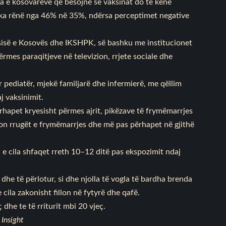
dja e kosovarëve që besojnë se vaksinat do të kenë
e ka rënë nga 46% në 35%, ndërsa perceptimet negative
tësisë e Kosovës dhe IKSHPK, së bashku me institucionet
ërmes paraqitjeve në televizion, rrjete sociale dhe
r pediatër, mjekë familjarë dhe infermierë, me qëllim
j vaksinimit.
rhapet kryesisht përmes ajrit, pikëzave të frymëmarrjes
ekton rrugët e frymëmarrjes dhe më pas përhapet në gjithë
e cila shfaqet rreth 10–12 ditë pas ekspozimit ndaj
 dhe të përlotur, si dhe njolla të vogla të bardha brenda
 cila zakonisht fillon në fytyrë dhe qafë.
dhe te të rriturit mbi 20 vjeç.
 Insight