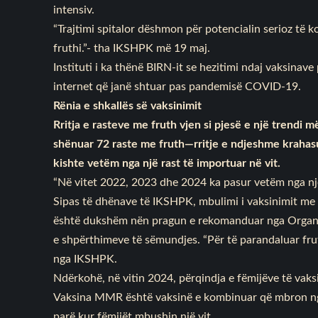
intensiv.
“Trajtimi spitalor dëshmon për potencialin serioz t
fruthi.”- tha IKSHPK më 19 maj.
Instituti i ka thënë BIRN-it se hezitimi ndaj vaksinav
internet që janë shtuar pas pandemisë COVID-19.
Rënia e shkallës së vaksinimit
Rritja e rasteve me fruth vjen si pjesë e një trendi m
shënuar 72 raste me fruth—rritje e ndjeshme krahasu
kishte vetëm nga një rast të importuar në vit.
“Në vitet 2022, 2023 dhe 2024 ka pasur vetëm nga një 
Sipas të dhënave të IKSHPK, mbulimi i vaksinimit m
është dukshëm nën pragun e rekomanduar nga Organi
e shpërthimeve të sëmundjes. “Për të parandaluar f
nga IKSHPK.
Ndërkohë, në vitin 2024, përqindja e fëmijëve të va
Vaksina MMR është vaksinë e kombinuar që mbron nga 
parë kur fëmijët mbushin një vit.