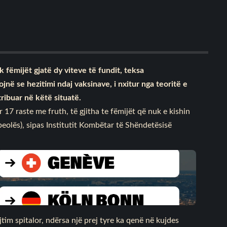
 fëmijët gjatë dy viteve të fundit, teksa
në se hezitimi ndaj vaksinave, i nxitur nga teoritë e
ribuar në këtë situatë.
 17 raste me fruth, të gjitha te fëmijët që nuk e kishin
olës), sipas Institutit Kombëtar të Shëndetësisë
jtim spitalor, ndërsa një prej tyre ka qenë në kujdes