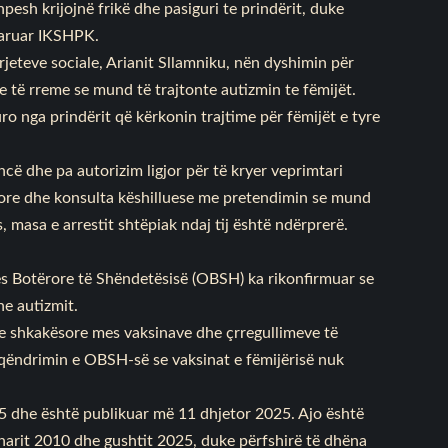
pesh krijojnë frikë dhe pasiguri te prindërit, duke
klaruar IKSHPK.
rrjeteve sociale, Arianit Sllamniku, nën dyshimin për
 të rreme se mund të trajtonte autizmin te fëmijët.
ro nga prindërit që kërkonin trajtime për fëmijët e tyre
ncë dhe pa autorizim ligjor për të kryer veprimtari
sore dhe konsulta këshilluese me pretendimin se mund
, masa e arrestit shtëpiak ndaj tij është ndërprerë.
ës Botërore të Shëndetësisë (OBSH) ka rikonfirmuar se
he autizmit.
hje shkakësore mes vaksinave dhe çrregullimeve të
 qëndrimin e OBSH-së se vaksinat e fëmijërisë nuk
 dhe është publikuar më 11 dhjetor 2025. Ajo është
narit 2010 dhe gushtit 2025, duke përfshirë të dhëna