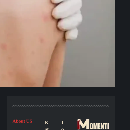
About US
K
T
at
o