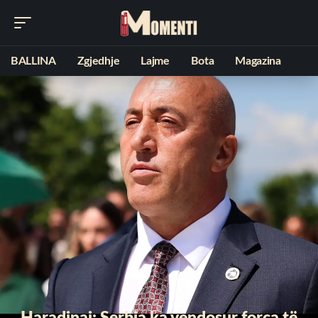
BALLINA
Zgjedhje
Lajme
Bota
Magazina
Haradinaj: Serbia ka vendosur forca të