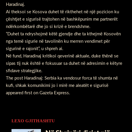
Haradinaj.
Ai theksoi se Kosova duhet të rikthehet në një pozicion ku
çështjet e sigurisë trajtohen në bashkëpunim me partnerët
ndërkombëtarë dhe jo si krizë e brendshme.
“Duhet ta ndryshojmë këtë gjendje dhe ta kthejmë Kosovën
nga temë sigurie në tavolinën ku merren vendimet për
sigurinë e rajonit”, u shpreh ai.
Në fund, Haradinaj kritikoi qeverinë aktuale, duke thënë se
sipas tij nuk është e fokusuar sa duhet në adresimin e këtyre
sfidave strategjike.
The post
Haradinaj: Serbia ka vendosur forca të shumta në
kufi, shkak komunikimi jo i mirë me aleatët e sigurisë
appeared first on
Gazeta Express
.
LEXO GJITHASHTU