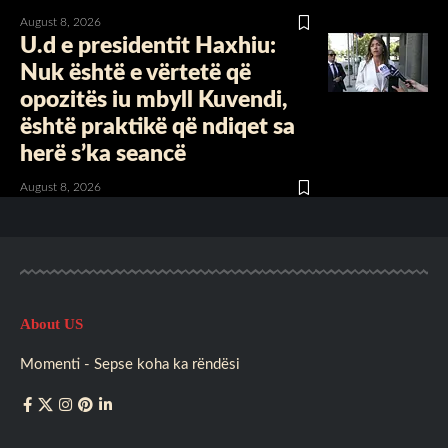
August 8, 2026
U.d e presidentit Haxhiu:
Nuk është e vërtetë që
opozitës iu mbyll Kuvendi,
është praktikë që ndiqet sa
herë s’ka seancë
August 8, 2026
About US
Momenti - Sepse koha ka rëndësi