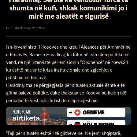
shumta në kufi, shkak komunikimi jo i
mirë me aleatët e sigurisë
Published: May 21, 2026
Ish-kryeministri i Kosovës dhe kreu i Aleancës për Ardhmërinë
e Kosovës, Ramush Haradinaj, ka folur për situatën politike në
vend, në një intervistë për emisionin “Oponencë” në News24,
ku është ndalur te kriza institucionale dhe zgjedhjet e
pritshme në Kosovë.
Haradinaj tha se përgjegjësia për situatën aktuale është e të
gjitha palëve politike, duke theksuar se Kosova po kalon një
periudhë të vështirë sfidash të njëpasnjëshme.
“Faji për situatën është i të gjithëve ne. Ne jemi shqiptarë,