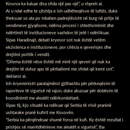
Kosova ka kaluar disa sfida një pas një”, u shpreh ai.
Ai u ndal edhe te çështja e ish-udhëheqësve të luftës, duke
theksuar se ata po mbahen padrejtësisht në burg në pritje të
vendimeve gjyqësore, ndërsa procesi i shtetformimit dhe
ndërtimit të institucioneve vazhdon të jetë i ndërlikuar.
Sipas Haradinajt, debati kryesor sot nuk është vetëm
ekzistenca e institucioneve, por cilësia e qeverisjes dhe
drejtimi politik i vendit.
“Dilema është nëse është më mirë një qeveri që nuk ka
drejtim të duhur apo të përballemi me sfidat që kemi sot”,
deklaroi ai.
Ish-kryeministri paralajmëroi gjithashtu për përkeqësim të
raporteve të sigurisë në rajon, duke akuzuar për dobësim të
koordinimit me aleatët ndërkombëtarë.
Sipas tij, kjo situatë ka ndikuar që Serbia të rrisë praninë
ushtarake pranë kufirit me Kosovën.
“Serbia ka përqëndruar shumë forca në kufi. Ky është rezultat i
prishjes së marrëdhënieve me aleatët e sigurisë”, tha