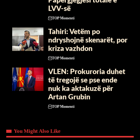
Papërgjegjësi totale e
LVV-së
TOP Momenti
Tahiri: Vetëm po
ndryshojnë skenarët, por
kriza vazhdon
TOP Momenti
VLEN: Prokuroria duhet
të tregojë se pse ende
nuk ka aktakuzë për
Artan Grubin
TOP Momenti
You Might Also Like