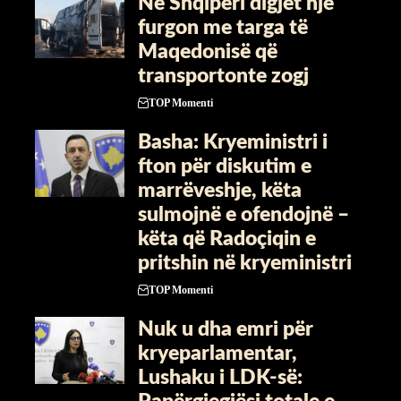
Në Shqipëri digjet një
furgon me targa të
Maqedonisë që
transportonte zogj
TOP Momenti
Basha: Kryeministri i
fton për diskutim e
marrëveshje, këta
sulmojnë e ofendojnë –
këta që Radoçiqin e
pritshin në kryeministri
TOP Momenti
Nuk u dha emri për
kryeparlamentar,
Lushaku i LDK-së: