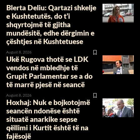
Blerta Deliu: Qartazi shkelje
e Kushtetutës, do t’i
shqyrtojmë të gjitha
mundësitë, edhe dërgimin e
çështjes në Kushtetuese
August 8, 2026
Ukë Rugova thotë se LDK
vendos në mbledhje të
Grupit Parlamentar se a do
të marrë pjesë në seancë
August 8, 2026
Hoxhaj: Nuk e bojkotojmë
seancën ndonëse është
situatë anarkike sepse
qëllimi i Kurtit është të na
fajësojë