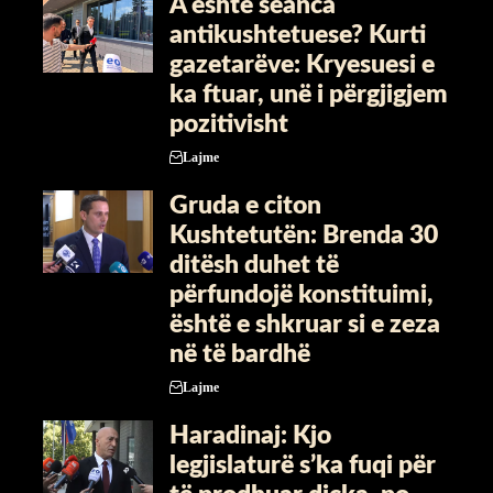
A është seanca
antikushtetuese? Kurti
gazetarëve: Kryesuesi e
ka ftuar, unë i përgjigjem
pozitivisht
Lajme
Gruda e citon
Kushtetutën: Brenda 30
ditësh duhet të
përfundojë konstituimi,
është e shkruar si e zeza
në të bardhë
Lajme
Haradinaj: Kjo
legjislaturë s’ka fuqi për