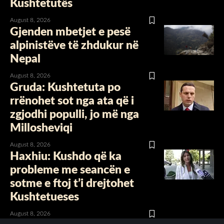
Kushtetutës
August 8, 2026
Gjenden mbetjet e pesë
alpinistëve të zhdukur në
Nepal
August 8, 2026
Gruda: Kushtetuta po
rrënohet sot nga ata që i
zgjodhi populli, jo më nga
Millosheviqi
August 8, 2026
Haxhiu: Kushdo që ka
probleme me seancën e
sotme e ftoj t’i drejtohet
Kushtetueses
August 8, 2026