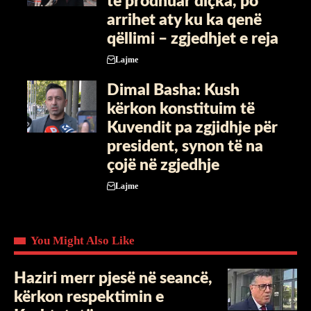
të prodhuar diçka, po
arrihet aty ku ka qenë
qëllimi – zgjedhjet e reja
Lajme
Dimal Basha: Kush
kërkon konstituim të
Kuvendit pa zgjidhje për
president, synon të na
çojë në zgjedhje
Lajme
You Might Also Like
​Haziri merr pjesë në seancë,
kërkon respektimin e