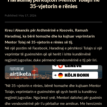
35-vjetorin e rënies
Published: May 17, 2026
Kreu i Aleancës për Ardhmërinë e Kosovës, Ramush
Haradinaj, ka bërë homazhe dhe ka kujtuar veprimtarin
Mentor Tolaj në 35-vjetorin e rënies së tij.
Në një postim në Facebook, Haradinaj e përshkroi Tolajn si një
veprimtar të guximshëm që që herët i ishte kundërvënë
regjimit jugosllav, duke përmend vendosmërinë e tij për liri.
“Në 35-vjetorin e rënies, bëmë homazhe dhe kujtuam Mentor
Tolajn, veprimtarin e guximshëm që qysh herët iu kundërvu
regjimit jugosllav. Nga brezi ynë, Mentori dallohej për guximin
dhe vendosmërinë për t’u përballur me armikun. Me heroizmin