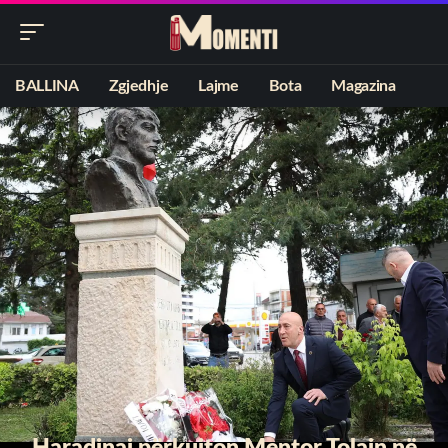
BALLINA
Zgjedhje
Lajme
Bota
Magazina
Haradinaj përkujton Mentor Tolajn në