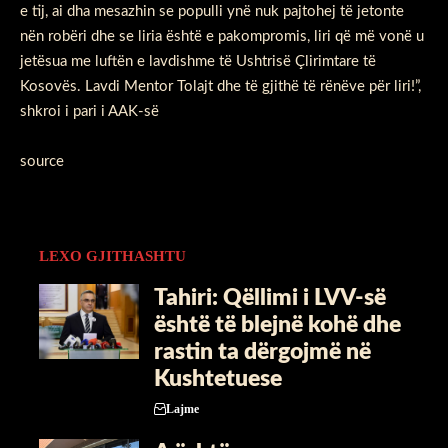
e tij, ai dha mesazhin se populli ynë nuk pajtohej të jetonte
nën robëri dhe se liria është e pakompromis, liri që më vonë u
jetësua me luftën e lavdishme të Ushtrisë Çlirimtare të
Kosovës. Lavdi Mentor Tolajt dhe të gjithë të rënëve për liri!”,
shkroi i pari i AAK-së
source
LEXO GJITHASHTU
Tahiri: Qëllimi i LVV-së
është të blejnë kohë dhe
rastin ta dërgojmë në
Kushtetuese
Lajme