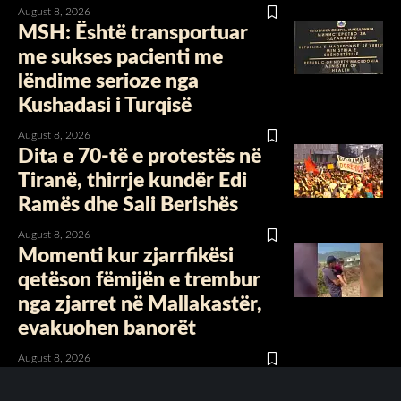
August 8, 2026
MSH: Është transportuar
me sukses pacienti me
lëndime serioze nga
Kushadasi i Turqisë
August 8, 2026
​Dita e 70-të e protestës në
Tiranë, thirrje kundër Edi
Ramës dhe Sali Berishës
August 8, 2026
Momenti kur zjarrfikësi
qetëson fëmijën e trembur
nga zjarret në Mallakastër,
evakuohen banorët
August 8, 2026