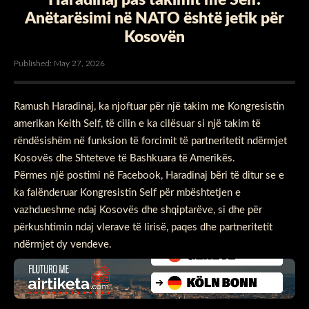
Anëtarësimi në NATO është jetik për
Kosovën
Published: May 27, 2026
Ramush Haradinaj, ka njoftuar për një takim me Kongresistin
amerikan Keith Self, të cilin e ka cilësuar si një takim të
rëndësishëm në funksion të forcimit të partneritetit ndërmjet
Kosovës dhe Shteteve të Bashkuara të Amerikës.
Përmes një postimi në Facebook, Haradinaj bëri të ditur se e
ka falënderuar Kongresistin Self për mbështetjen e
vazhdueshme ndaj Kosovës dhe shqiptarëve, si dhe për
përkushtimin ndaj vlerave të lirisë, paqes dhe partneritetit
ndërmjet dy vendeve.