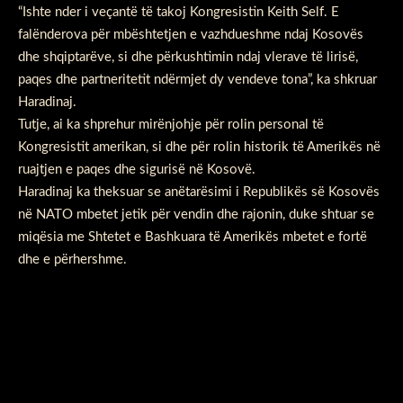
“Ishte nder i veçantë të takoj Kongresistin Keith Self. E
falënderova për mbështetjen e vazhdueshme ndaj Kosovës
dhe shqiptarëve, si dhe përkushtimin ndaj vlerave të lirisë,
paqes dhe partneritetit ndërmjet dy vendeve tona”, ka shkruar
Haradinaj.
Tutje, ai ka shprehur mirënjohje për rolin personal të
Kongresistit amerikan, si dhe për rolin historik të Amerikës në
ruajtjen e paqes dhe sigurisë në Kosovë.
Haradinaj ka theksuar se anëtarësimi i Republikës së Kosovës
në NATO mbetet jetik për vendin dhe rajonin, duke shtuar se
miqësia me Shtetet e Bashkuara të Amerikës mbetet e fortë
dhe e përhershme.