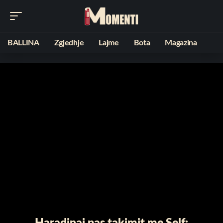
BALLINA
Zgjedhje
Lajme
Bota
Magazina
Haradinaj pas takimit me Self: