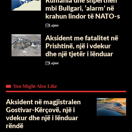
Rumania dhe shpërthen
mbi Bullgari, ‘alarm’ në
krahun lindor të NATO-s
Lajme
Aksident me fatalitet në
Prishtinë, një i vdekur
dhe një tjetër i lënduar
Lajme
You Might Also Like
Aksident në magjistralen
Gostivar-Kërçovë, një i
vdekur dhe një i lënduar
rëndë