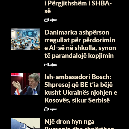
i Përgjithshëm i SHBA-
së
Lajme
Danimarka ashpërson
rregullat për përdorimin
e AI-së në shkolla, synon
të parandalojë kopjimin
Lajme
Ish-ambasadori Bosch:
Shpresoj që BE t’ia bëjë
kusht Ukrainës njohjen e
Kosovës, sikur Serbisë
Lajme
Një dron hyn nga