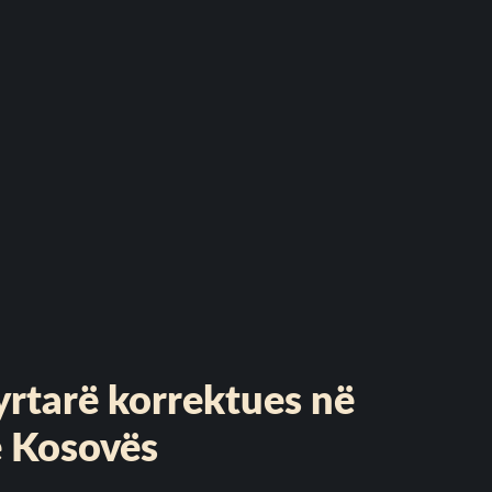
yrtarë korrektues në
ë Kosovës