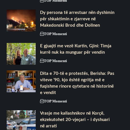
TOP Momenti
Dy persona të arrestuar nën dyshimin
për shkaktimin e zjarreve në
Makedonski Brod dhe Dollnen
TOP Momenti
E gjuajti me vezë Kurtin, ​Gjini: Timja
kurrë nuk ka munguar për vendin
TOP Momenti
Dita e 70-të e protestës, Berisha: Pas
viteve ’90, kjo është ngritja më e
fuqishme rinore qytetare në historinë
e vendit
TOP Momenti
Vrasje me kallashnikov në Korçë,
ekzekutohet 20-vjeçari – i dyshuari
në arrati