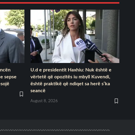
ancën
U.d e presidentit Haxhiu: Nuk është e
ke sepse
vërtetë që opozitës iu mbyll Kuvendi,
ësojë
është praktikë që ndiqet sa herë s’ka
seancë
August 8, 2026