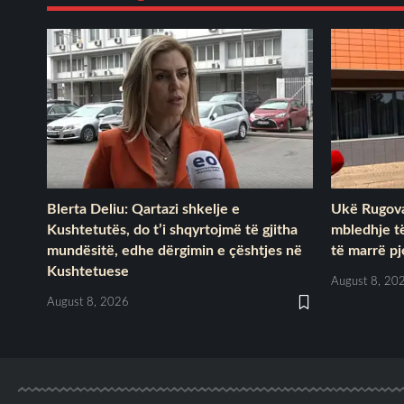
Blerta Deliu: Qartazi shkelje e
Ukë Rugova
Kushtetutës, do t’i shqyrtojmë të gjitha
mbledhje t
mundësitë, edhe dërgimin e çështjes në
të marrë p
Kushtetuese
August 8, 20
August 8, 2026