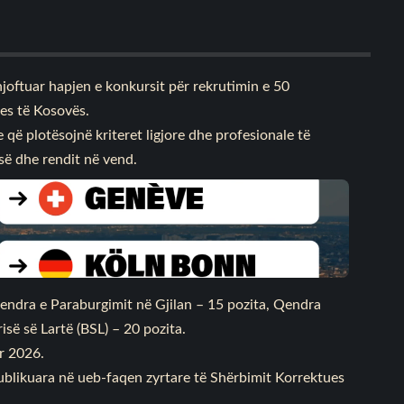
njoftuar hapjen e konkursit për rekrutimin e 50
es të Kosovës.
që plotësojnë kriteret ligjore dhe profesionale të
isë dhe rendit në vend.
Qendra e Paraburgimit në Gjilan – 15 pozita, Qendra
së së Lartë (BSL) – 20 pozita.
or 2026.
 publikuara në ueb-faqen zyrtare të Shërbimit Korrektues