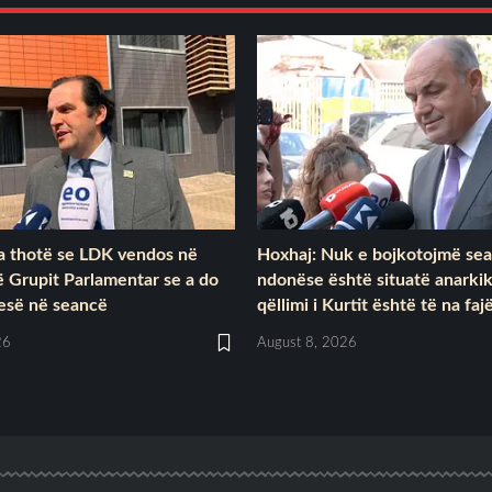
 thotë se LDK vendos në
Hoxhaj: Nuk e bojkotojmë se
ë Grupit Parlamentar se a do
ndonëse është situatë anarki
jesë në seancë
qëllimi i Kurtit është të na faj
26
August 8, 2026