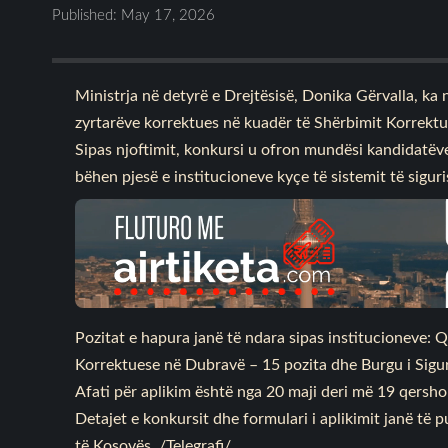
Published: May 17, 2026
Ministrja në detyrë e Drejtësisë, Donika Gërvalla, ka 
zyrtarëve korrektues në kuadër të Shërbimit Korrektu
Sipas njoftimit, konkursi u ofron mundësi kandidatëve 
bëhen pjesë e institucioneve kyçe të sistemit të sigur
Pozitat e hapura janë të ndara sipas institucioneve: 
Korrektuese në Dubravë – 15 pozita dhe Burgu i Siguri
Afati për aplikim është nga 20 maji deri më 19 qersh
Detajet e konkursit dhe formulari i aplikimit janë të
të Kosovës. /Telegrafi/