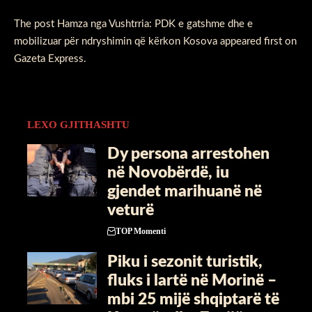
The post
Hamza nga Vushtrria: PDK e gatshme dhe e
mobilizuar për ndryshimin që kërkon Kosova
appeared first on
Gazeta Express
.
LEXO GJITHASHTU
Dy persona arrestohen
në Novobërdë, iu
gjendet marihuanë në
veturë
TOP Momenti
Piku i sezonit turistik,
fluks i lartë në Morinë –
mbi 25 mijë shqiptarë të