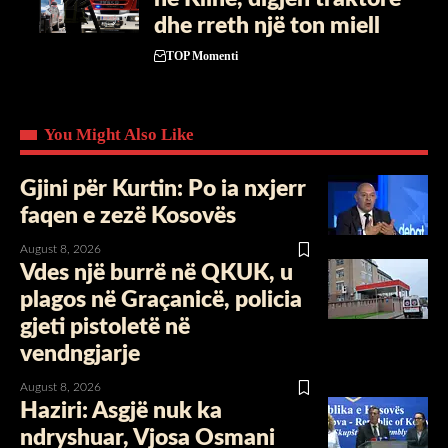
dhe rreth një ton miell
TOP Momenti
You Might Also Like
Gjini për Kurtin: Po ia nxjerr
faqen e zezë Kosovës
August 8, 2026
Vdes një burrë në QKUK, u
plagos në Graçanicë, policia
gjeti pistoletë në
vendngjarje
August 8, 2026
Haziri: Asgjë nuk ka
ndryshuar, Vjosa Osmani