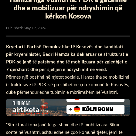
dhe e mobilizuar për ndryshimin që
kërkon Kosova
Published: May 19, 2026
Kryetari i Partisë Demokratike të Kosovës dhe kandidati
për kryeministër, Bedri Hamza ka deklaruar se strukturat e
PDK-së janë të gatshme dhe të mobilizuara për zgjedhjet e
7 qershorit dhe për sjelljen e ndryshimit në vend.
Përmes një postimi në rrjetet sociale, Hamza tha se mobilizimi
i strukturave të PDK-së po shihet në çdo komunë të Kosovës,
duke përmendur edhe tubimin e mbrëmshëm në Vushtrri.
“Strukturat tona janë të gatshme dhe të mobilizuara. Sikur
sonte në Vushtrri, ashtu edhe në çdo komunë tjetër, jemi të