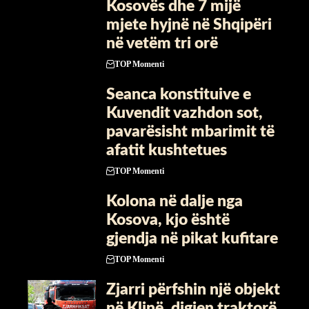
Kosovës dhe 7 mijë
mjete hyjnë në Shqipëri
në vetëm tri orë
TOP Momenti
Seanca konstituive e
Kuvendit vazhdon sot,
pavarësisht mbarimit të
afatit kushtetues
TOP Momenti
Kolona në dalje nga
Kosova, kjo është
gjendja në pikat kufitare
TOP Momenti
Zjarri përfshin një objekt
në Klinë, digjen traktorë