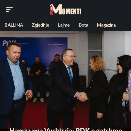
BALLINA
Zgjedhje
Lajme
Bota
Magazina
Hamza nga Vushtrria: PDK e gatshme