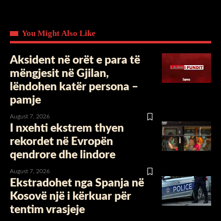
You Might Also Like
Aksident në orët e para të
mëngjesit në Gjilan,
lëndohen katër persona –
pamje
August 7, 2026
I nxehti ekstrem thyen
rekordet në Evropën
qendrore dhe lindore
August 7, 2026
Ekstradohet nga Spanja në
Kosovë një i kërkuar për
tentim vrasjeje