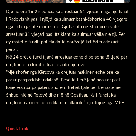
Dje në ora 16:25 policia ka arrestuar 51 vjeçarin nga një fshat
i Radovishit pasi i njëjti ka sulmuar bashkëshorten 40 vjeçare
nga lidhja jashtë martesore. Gjithashtu në Strumicë është
arrestuar 31 vjeçari pasi fizikisht ka sulmuar vëllain e tij. Për
dy rastet e fundit policia do të dorëzojë kallëzim adekuat
penal.
Në 24 orët e fundit janë arrestuar edhe 6 persona të tjerë për
drejtim të pa kontrolluar të automjeteve.
“Një shofer nga Kërçova ka drejtuar makinën edhe pse ka
pasur paraprakisht ndalesë. Pesë të tjerë janë ndaluar pasi
kanë vozitur pa patent shoferi. Bëhet fjalë për tre raste në
Shkup, një në Tetovë dhe një në Gostivar. Ky i fundit ka
drejtuar makinën nën ndikim të alkoolit”, njoftojnë nga MPB.
Quick Link