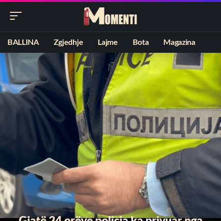
BALLINA
Zgjedhje
Lajme
Bota
Magazina
Gjatë 24 orëve policia ka privuar nga