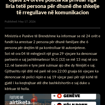
liria tetë persona për dhunë dhe shkelje
të rregullave në komunikacion
Published: May 17, 2026
Ministria e Punëve të Brendshme ka informuar se në 24 orët e
fundit ka arrestuar 2 persona për dhunë familjare dhe 6
persona për drejtim të pa kontrolluar të automjeteve.
Sot në ora 04 të mëngjesit një grua 29 vjeçare ka denoncuar
partnerin e saj jashtëmartesor Sh.G (32) se më 13 maj në ora
12, në banesën e tyre janë sulmuar ajo dhe dy fëmijët e saj.
Gjithashtu një ditë më parë në ora 22:00 gruaja 66 vjeçare ka
denoncuar në polici nipin e saj 19 vjeçar pasi për një kohë të
gjatë i ka keqtrajtuar atë dhe bashkëshortin e saj duke u
kërkuar të holla.