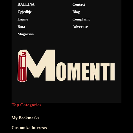
BALLINA
Contact
Zgjedhje
Blog
Lajme
Complaint
Bota
Advertise
Magazina
Top Categories
My Bookmarks
Customize Interests